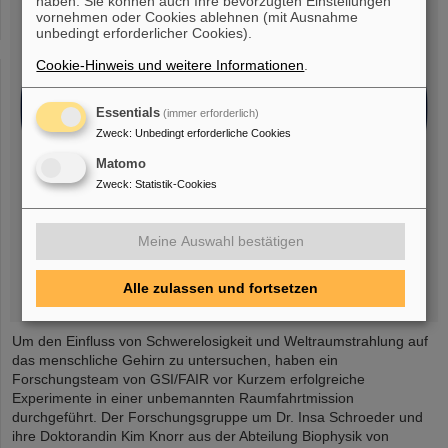
haben. Sie können auch Ihre bevorzugten Einstellungen
vornehmen oder Cookies ablehnen (mit Ausnahme
unbedingt erforderlicher Cookies).
Cookie-Hinweis und weitere Informationen
.
Essentials
(immer erforderlich)
Zweck
:
Unbedingt erforderliche Cookies
Matomo
Zweck
:
Statistik-Cookies
Meine Auswahl bestätigen
Alle zulassen und fortsetzen
Um den Einfluss von Schwerelosigkeit und Weltraumstrahlung auf
das menschliche Gehirn zu untersuchen, haben ein
Forschungsteam von GSI/FAIR vor Kurzem erfolgreiche
Experimente in einer unbemannten Raumfahrtmission
durchgeführt. Der Forschungsgruppe um Dr. Insa Schroeder und
ihre Doktorandin Kim Knorr aus der Abteilung Biophysik von