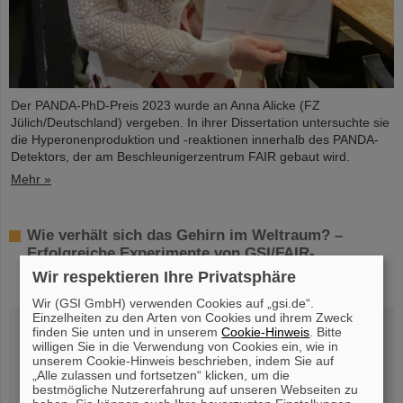
Der PANDA-PhD-Preis 2023 wurde an Anna Alicke (FZ
Jülich/Deutschland) vergeben. In ihrer Dissertation untersuchte sie
die Hyperonenproduktion und -reaktionen innerhalb des PANDA-
Detektors, der am Beschleunigerzentrum FAIR gebaut wird.
Mehr »
Wie verhält sich das Gehirn im Weltraum? –
Erfolgreiche Experimente von GSI/FAIR-
Wissenschaftler*innen auf unbemanntem DLR-
Wir respektieren Ihre Privatsphäre
Forschungsraketenflug MAPHEUS-14
Wir (GSI GmbH) verwenden Cookies auf „gsi.de“.
Einzelheiten zu den Arten von Cookies und ihrem Zweck
finden Sie unten und in unserem
Cookie-Hinweis
. Bitte
willigen Sie in die Verwendung von Cookies ein, wie in
unserem Cookie-Hinweis beschrieben, indem Sie auf
„Alle zulassen und fortsetzen“ klicken, um die
bestmögliche Nutzererfahrung auf unseren Webseiten zu