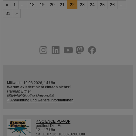
«
1
...
18
19
20
21
22
23
24
25
26
...
31
»
instagram
linkedin
youtube
helmholtz.social
facebook
Mittwoch, 19.08.2026, 14 Uhr
Warum existiert nicht einfach nichts?
Hannah Elfner,
GSI/FAIR/Goethe-Universität
Anmeldung und weitere Informationen
SCIENCE POP-UP
geöffnet Di – Fr,
12 – 17 Uhr
Sa, 11.07.26, 10:30-16:00 Uhr