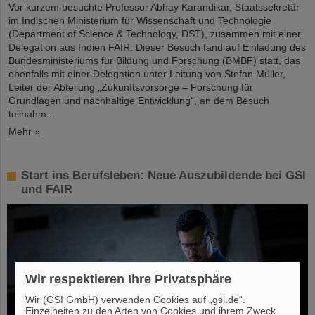
Vor kurzem besuchte Professor Abhay Karandikar, Staatssekretär
im Indischen Ministerium für Wissenschaft und Technologie
(Department of Science & Technology, DST), zusammen mit einer
Delegation aus Indien FAIR. Dieser Besuch fand auf Einladung des
Bundesministeriums für Bildung und Forschung (BMBF) statt, das
ebenfalls mit einer Delegation unter Leitung von Stefan Müller,
Leiter der Abteilung „Zukunftsvorsorge – Forschung für
Grundlagen und nachhaltige Entwicklung“, an dem Besuch
teilnahm...
Mehr »
Start ins Berufsleben: Neue Auszubildende bei GSI
und FAIR
Wir respektieren Ihre Privatsphäre
Wir (GSI GmbH) verwenden Cookies auf „gsi.de“.
Einzelheiten zu den Arten von Cookies und ihrem Zweck