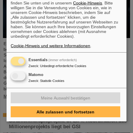
finden Sie unten und in unserem
Cookie-Hinweis
. Bitte
willigen Sie in die Verwendung von Cookies ein, wie in
unserem Cookie-Hinweis beschrieben, indem Sie auf
„Alle zulassen und fortsetzen“ klicken, um die
bestmögliche Nutzererfahrung auf unseren Webseiten zu
haben. Sie können auch Ihre bevorzugten Einstellungen
vornehmen oder Cookies ablehnen (mit Ausnahme
unbedingt erforderlicher Cookies).
Ende August 2024 starteten zwölf junge Menschen in ihre
Cookie-Hinweis und weitere Informationen
.
berufliche Zukunft am GSI Helmholtzzentrum für
Schwerionenforschung und bei FAIR (Facility for Antiproton and
Essentials
(immer erforderlich)
Ion Research). Sie verteilen sich auf sechs verschiedene
Ausbildungsberufe in den technischen und kaufmännischen
Zweck
:
Unbedingt erforderliche Cookies
Bereichen. Im Rahmen einer Einführungsveranstaltung erhielten
Matomo
die Auszubildenden wertvolle organisatorische Informationen und
Zweck
:
Statistik-Cookies
Gelegenheit zum gegenseitigen Kennenlernen. GSI und FAIR
bieten den Auszubildenden ein…
Mehr »
Meine Auswahl bestätigen
Alle zulassen und fortsetzen
Europäische Nachwuchsförderung für
Strahlentherapieprojekt UPLIFT: Koordination des
Millionenprojekts liegt bei GSI