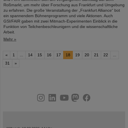
Roßmarkt, um mehr über Forschung aus Frankfurt und Umgebung
zu erfahren. Die große Veranstaltung der „Frankfurt Alliance“ bot
ein spannendem Bühnenprogramm und viele Aktionen. Auch
GSI/FAIR gaben mit zwei Mitmach-Experimenten Einblick in die
Funktion von Teilchenbeschleunigern und die wissenschaftliche
Arbeit.
Mehr »
«
1
...
14
15
16
17
18
19
20
21
22
...
31
»
instagram
linkedin
youtube
helmholtz.social
facebook