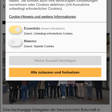
haben. Sie können auch Ihre bevorzugten Einstellungen
vornehmen oder Cookies ablehnen (mit Ausnahme
Mehr »
unbedingt erforderlicher Cookies).
Cookie-Hinweis und weitere Informationen
.
Hochrangige französische Delegation
besucht GSI/FAIR
Essentials
(immer erforderlich)
Zweck
:
Unbedingt erforderliche Cookies
Matomo
Zweck
:
Statistik-Cookies
Meine Auswahl bestätigen
Alle zulassen und fortsetzen
Eine hochrangige Delegation der französischen Botschaft in