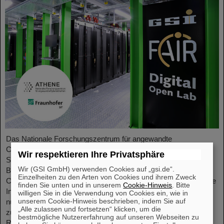
Das Nationale Forschungszentrum für angewandte
Cybersicherheit ATHENE und das GSI Helmholtzzentrum für
Wir respektieren Ihre Privatsphäre
Schwerionenforschung starten eine Kooperation in den
Wir (GSI GmbH) verwenden Cookies auf „gsi.de“.
Bereichen wissenschaftliche Datenverarbeitung und
Einzelheiten zu den Arten von Cookies und ihrem Zweck
Cybersicherheit. Ziel der Zusammenarbeit ist es, leistungsstarke
finden Sie unten und in unserem
Cookie-Hinweis
. Bitte
Infrastrukturen für Forschungsprojekte einzurichten und zu
willigen Sie in die Verwendung von Cookies ein, wie in
unserem Cookie-Hinweis beschrieben, indem Sie auf
nutzen sowie die Sicherheit von Rechenzentrumstechnologien
„Alle zulassen und fortsetzen“ klicken, um die
zu verbessern. ATHENE wird KI-Hochleistungsrechner im GSI-
bestmögliche Nutzererfahrung auf unseren Webseiten zu
Rechenzentrum „Green IT Cube“ installieren und diese…