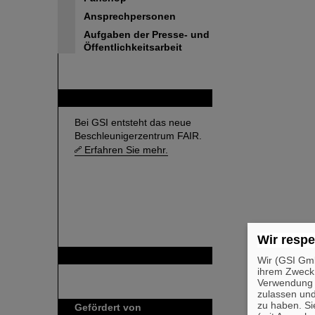
Ansprechpersonen
Aufgaben der Presse- und
Öffentlichkeitsarbeit
FAIR
Bei GSI entsteht das neue
Beschleunigerzentrum FAIR.
Erfahren Sie mehr.
Wir respe
GSI ist Mitglied bei
Wir (GSI Gmb
ihrem Zweck
Verwendung v
zulassen und
zu haben. Si
Gefördert von