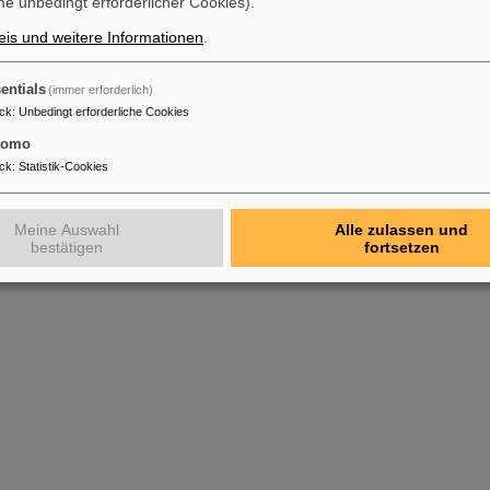
e unbedingt erforderlicher Cookies).
is und weitere Informationen
.
entials
(immer erforderlich)
ck
:
Unbedingt erforderliche Cookies
tomo
ck
:
Statistik-Cookies
Meine Auswahl
Alle zulassen und
bestätigen
fortsetzen