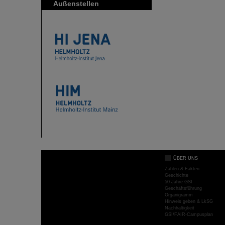
Außenstellen
ÜBER UNS
Zahlen & Fakten
Geschichte
50 Jahre GSI
Geschäftsführung
Organigramm
Hinweis geben & LkSG
Nachhaltigkeit
GSI/FAIR-Campusplan