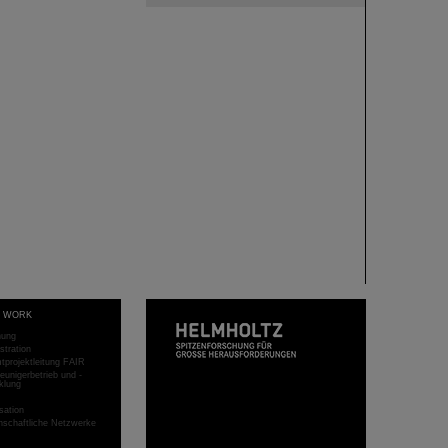
T WORK
hung
stration
projektleitung FAIR
eunigerbetrieb und -
klung
sation
schaftliche Netzwerke