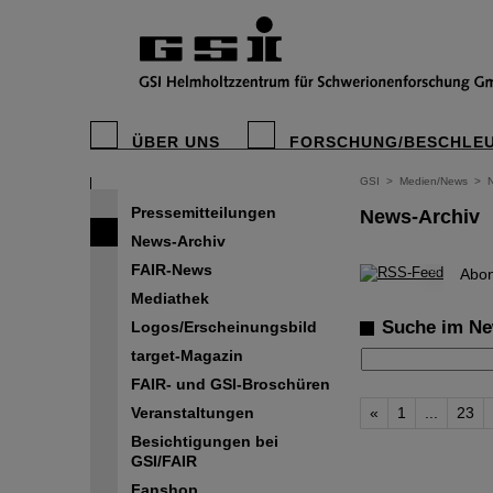
ÜBER UNS
FORSCHUNG/BESCHLE
GSI
>
Medien/News
>
Pressemitteilungen
News-Archiv
News-Archiv
FAIR-News
©
Abon
Mediathek
Suche im Ne
Logos/Erscheinungsbild
target-Magazin
FAIR- und GSI-Broschüren
Veranstaltungen
«
1
...
23
Besichtigungen bei
GSI/FAIR
Fanshop