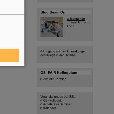
Blog Beam On
Menschen
...hinter GSI und
FAIR.
Umgang mit den Auswirkungen
des Kriegs in der Ukraine
GSI-FAIR Kolloquium
Aktuelle Termine
Veranstaltungen bei GSI:
GSI-Kolloquium
Accelerator Seminar
Kalender