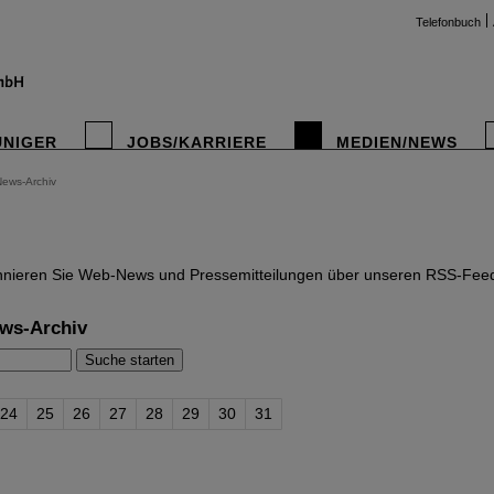
Telefonbuch
UNIGER
JOBS/KARRIERE
MEDIEN/NEWS
News-Archiv
instag
nieren Sie Web-News und Pressemitteilungen über unseren RSS-Fee
ws-Archiv
24
25
26
27
28
29
30
31