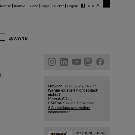
Anreise
Kontakt
Suche
Login
Drucken
English
@WORK
ram
linkedin
youtube
helmholtz.social
facebook
d.
Mittwoch, 19.08.2026, 14 Uhr
Warum existiert nicht einfach
nichts?
Hannah Elfner,
GSI/FAIR/Goethe-Universität
Anmeldung und weitere
Informationen
SCIENCE POP-