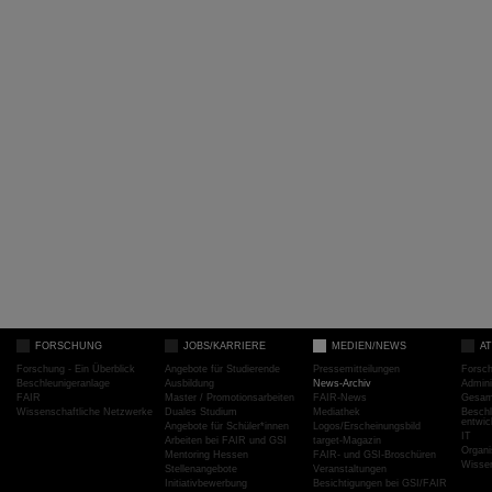
FORSCHUNG
JOBS/KARRIERE
MEDIEN/NEWS
A
Forschung - Ein Überblick
Angebote für Studierende
Pressemitteilungen
Forsc
Beschleunigeranlage
Ausbildung
News-Archiv
Admini
FAIR
Master / Promotionsarbeiten
FAIR-News
Gesamt
Wissenschaftliche Netzwerke
Duales Studium
Mediathek
Beschl
entwic
Angebote für Schüler*innen
Logos/Erscheinungsbild
IT
Arbeiten bei FAIR und GSI
target-Magazin
Organi
Mentoring Hessen
FAIR- und GSI-Broschüren
Wissen
Stellenangebote
Veranstaltungen
Initiativbewerbung
Besichtigungen bei GSI/FAIR