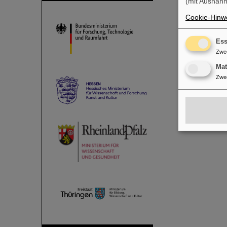
(mit Ausnahm
Cookie-Hinwe
Ess
Zwe
Ma
Zwe