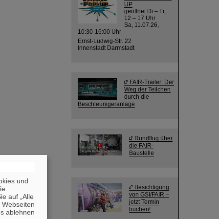
UP
geöffnet Di – Fr,
12 – 17 Uhr
Sa, 11.07.26,
10:30-16:00 Uhr
Ernst-Ludwig-Str. 22
Innenstadt Darmstadt
FAIR-Trailer: Der
Weg der Teilchen
durch die
Beschleunigeranlage
Rundflug über
die FAIR-
Baustelle
okies und
Besichtigung
die
von GSI/FAIR –
e auf „Alle
jetzt Termin
n Webseiten
buchen!
es ablehnen