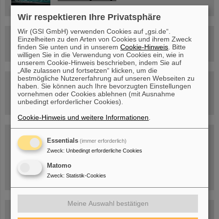
Wir respektieren Ihre Privatsphäre
Wir (GSI GmbH) verwenden Cookies auf „gsi.de“.
Rundflug über die FAIR-Baustelle
Einzelheiten zu den Arten von Cookies und ihrem Zweck
finden Sie unten und in unserem
Cookie-Hinweis
. Bitte
willigen Sie in die Verwendung von Cookies ein, wie in
unserem Cookie-Hinweis beschrieben, indem Sie auf
„Alle zulassen und fortsetzen“ klicken, um die
bestmögliche Nutzererfahrung auf unseren Webseiten zu
Besichtigung von GSI/FAIR –
haben. Sie können auch Ihre bevorzugten Einstellungen
jetzt Termin buchen!
vornehmen oder Cookies ablehnen (mit Ausnahme
unbedingt erforderlicher Cookies).
Cookie-Hinweis und weitere Informationen
.
Blog Beam On
Essentials
(immer erforderlich)
Menschen
...hinter GSI und FAIR.
Zweck
:
Unbedingt erforderliche Cookies
Matomo
Zweck
:
Statistik-Cookies
Meine Auswahl bestätigen