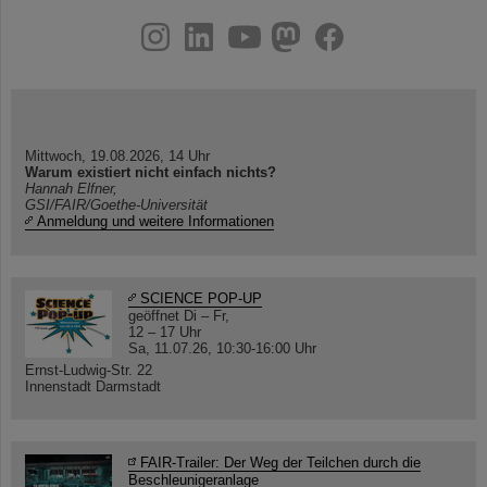
instagram
linkedin
youtube
helmholtz.social
facebook
Mittwoch, 19.08.2026, 14 Uhr
Warum existiert nicht einfach nichts?
Hannah Elfner,
GSI/FAIR/Goethe-Universität
Anmeldung und weitere Informationen
SCIENCE POP-UP
geöffnet Di – Fr,
12 – 17 Uhr
Sa, 11.07.26, 10:30-16:00 Uhr
Ernst-Ludwig-Str. 22
Innenstadt Darmstadt
FAIR-Trailer: Der Weg der Teilchen durch die
Beschleunigeranlage