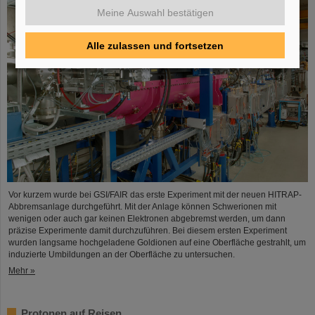
Meine Auswahl bestätigen
Alle zulassen und fortsetzen
Vor kurzem wurde bei GSI/FAIR das erste Experiment mit der neuen HITRAP-
Abbremsanlage durchgeführt. Mit der Anlage können Schwerionen mit
wenigen oder auch gar keinen Elektronen abgebremst werden, um dann
präzise Experimente damit durchzuführen. Bei diesem ersten Experiment
wurden langsame hochgeladene Goldionen auf eine Oberfläche gestrahlt, um
induzierte Umbildungen an der Oberfläche zu untersuchen.
Mehr »
Protonen auf Reisen