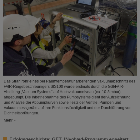
Das Strahlrohr eines bei Raumtemperatur arbeitenden Vakuumabschnitts des
FAIR-Ringebeschleunigers SIS100 wurde erstmals durch die GSI/FAIR-
Abteilung „Vacuum Systems“ auf Hochvakuumniveau (ca. 10-8 mbar)
abgepumpt. Die Inbetriebnahme des Pumpsystems dient der Aufzeichnung
und Analyse der Abpumpkurven sowie Tests der Ventile, Pumpen und
Vakuummessgeräte auf ihre Funktionstüchtigkeit und der Durchführung von
Dichtheitsprüfungen.
Mehr »
Erfolgsgeschichte: GET_INvolved-Programm erweitert