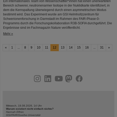
Ein internationales Team von Wissenschaftler*innen hat einen unerwarteten
Bereich schwerer, neutronenarmer Isotope in der Nuklidkarte identifiziert, in
dem die Kernspaltung überwiegend durch einen asymmetrischen Modus
bestimmt wird. Das Experiment wurde am GSI Helmholtzzentrum für
Schwerionenforschung in Darmstadt im Rahmen des FAIR-Phase-0-
Programms durch die Forschungskollaboration R3B-SOFIA durchgeführt. Die
Ergebnisse sind im Fachmagazin Nature veröffentlicht.
Mehr »
«
1
...
8
9
10
11
12
13
14
15
16
...
31
»
instagram
linkedin
youtube
helmholtz.social
facebook
Mittwoch, 19.08.2026, 14 Uhr
Warum existiert nicht einfach nichts?
Hannah Elfner,
GSI/FAIR/Goethe-Universität