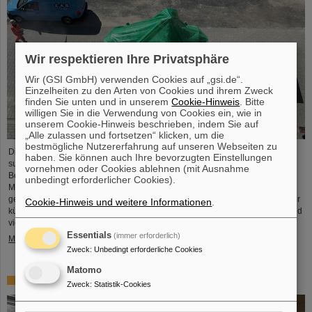
Wir respektieren Ihre Privatsphäre
Wir (GSI GmbH) verwenden Cookies auf „gsi.de“.
Einzelheiten zu den Arten von Cookies und ihrem Zweck
finden Sie unten und in unserem
Cookie-Hinweis
. Bitte
willigen Sie in die Verwendung von Cookies ein, wie in
unserem Cookie-Hinweis beschrieben, indem Sie auf
„Alle zulassen und fortsetzen“ klicken, um die
bestmögliche Nutzererfahrung auf unseren Webseiten zu
Die erste Komponente des FAIR-Superfragmentseparators Super-FRS, ein
haben. Sie können auch Ihre bevorzugten Einstellungen
supraleitender Multiplett-Magnet, ist auf das FAIR-Baufeld gebracht worden.
vornehmen oder Cookies ablehnen (mit Ausnahme
Bei einem Multiplett handelt es sich um eine Kombination verschiedener
unbedingt erforderlicher Cookies).
Magnettypen (Quadrupol, Sextupol, Oktupol und Steuerdipol), die in einem
gemeinsamen flüssigen Heliumbehälter und Kryostat untergebracht sind. Der
Cookie-Hinweis und weitere Informationen
.
kürzliche Transport der rund fünf Meter langen, zweieinhalb Meter breiten und
vier Meter hohen Komponente mit einem Gewicht von 48 Tonnen…
Essentials
(immer erforderlich)
Mehr »
Zweck
:
Unbedingt erforderliche Cookies
Matomo
Erstes Experiment mit der HITRAP-Abbremsanlage
Zweck
:
Statistik-Cookies