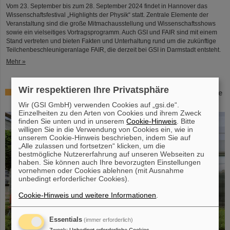
Vom 23. September bis zum 28. September 2024 findet in Hannover das
Wissenschaftsfestival „Highlights der Physik“ statt. Zentrale Elemente der
Veranstaltung sind die große Mitmachausstellung und Wissenschaftsshows
sowie ein vielseitiges Vortragsprogramm. Auch GSI und FAIR sind mit einem
Stand vertreten und bieten Fakten und Unterhaltung rund um die zukünftige
Teilchenbeschleunigeranlage FAIR, die derzeit bei GSI in Darmstadt entsteht.
Mehr »
Wir respektieren Ihre Privatsphäre
Workshop bei GSI zur Strahlenhärteprüfung: Bedürfnisse
von Forschung und Industrie im Blick
Wir (GSI GmbH) verwenden Cookies auf „gsi.de“.
Einzelheiten zu den Arten von Cookies und ihrem Zweck
finden Sie unten und in unserem
Cookie-Hinweis
. Bitte
willigen Sie in die Verwendung von Cookies ein, wie in
unserem Cookie-Hinweis beschrieben, indem Sie auf
„Alle zulassen und fortsetzen“ klicken, um die
bestmögliche Nutzererfahrung auf unseren Webseiten zu
haben. Sie können auch Ihre bevorzugten Einstellungen
vornehmen oder Cookies ablehnen (mit Ausnahme
unbedingt erforderlicher Cookies).
Cookie-Hinweis und weitere Informationen
.
Essentials
(immer erforderlich)
Zweck
:
Unbedingt erforderliche Cookies