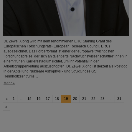
Dr. Zewei Xiong wird mit dem renommierten ERC Starting Grant des
Europäischen Forschungsrats (European Research Council, ERC)
ausgezeichnet. Das Förderformat ist einer der europaweit wichtigsten
Forschungspreise, der sich an talentierte Nachwuchswissenschaftler*innen in
einem frühen Karrierestadium richtet, um ihr Potential in der
Arbeitsgruppenleitung auszuschöpfen. Dr. Zewei Xiong ist derzeit als Postdoc
in der Abteilung Nukleare Astrophysik und Struktur des GSI
Helmholtzzentrums ...
Mehr »
«
1
...
15
16
17
18
19
20
21
22
23
...
31
»