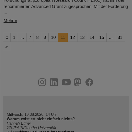
Forschungsrat (European Research Council, ERC) hat ihm den
renommierten Advanced Grant zugesprochen. Mit der Förderung
...
Mehr »
«
1
...
7
8
9
10
11
12
13
14
15
...
31
»
instagram
linkedin
youtube
helmholtz.social
facebook
Mittwoch, 19.08.2026, 14 Uhr
Warum existiert nicht einfach nichts?
Hannah Elfner,
GSI/FAIR/Goethe-Universität