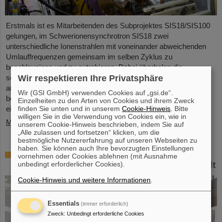
Erstmals ist es Mitarbeitenden des Subprojektes SIS18/SIS100
gelungen, im Schwerionensynchrotron SIS18 zwei
unterschiedliche Ionenstrahlen mit voneinander abweichenden
Umlauffrequenzen gemeinsam im selben Zyklus zu
beschleunigen und zu extrahieren. Dabei überholen die
Wir respektieren Ihre Privatsphäre
schnelleren Ionen des einen Strahls die langsameren Ionen des
anderen Strahls ständig, so dass sich die Teilchenpakete der
Wir (GSI GmbH) verwenden Cookies auf „gsi.de“.
beiden Strahlen immer wieder durchdringen. Dieses weltweit
Einzelheiten zu den Arten von Cookies und ihrem Zweck
finden Sie unten und in unserem
Cookie-Hinweis
. Bitte
einmalige Verfahren unterstreicht eindrucksvoll…
willigen Sie in die Verwendung von Cookies ein, wie in
Mehr »
unserem Cookie-Hinweis beschrieben, indem Sie auf
„Alle zulassen und fortsetzen“ klicken, um die
bestmögliche Nutzererfahrung auf unseren Webseiten zu
haben. Sie können auch Ihre bevorzugten Einstellungen
Auszeichnung: Professor Thomas Nilsson
vornehmen oder Cookies ablehnen (mit Ausnahme
ist „Affiliate Professor“ an der TU Darmstadt
unbedingt erforderlicher Cookies).
Cookie-Hinweis und weitere Informationen
.
Essentials
(immer erforderlich)
Zweck
:
Unbedingt erforderliche Cookies