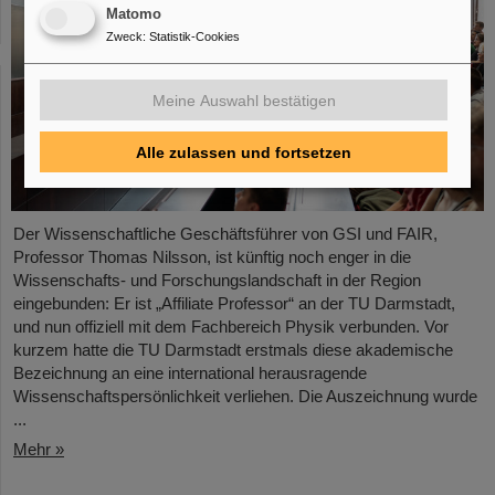
Matomo
Zweck
:
Statistik-Cookies
Meine Auswahl bestätigen
Alle zulassen und fortsetzen
Der Wissenschaftliche Geschäftsführer von GSI und FAIR,
Professor Thomas Nilsson, ist künftig noch enger in die
Wissenschafts- und Forschungslandschaft in der Region
eingebunden: Er ist „Affiliate Professor“ an der TU Darmstadt,
und nun offiziell mit dem Fachbereich Physik verbunden. Vor
kurzem hatte die TU Darmstadt erstmals diese akademische
Bezeichnung an eine international herausragende
Wissenschaftspersönlichkeit verliehen. Die Auszeichnung wurde
...
Mehr »