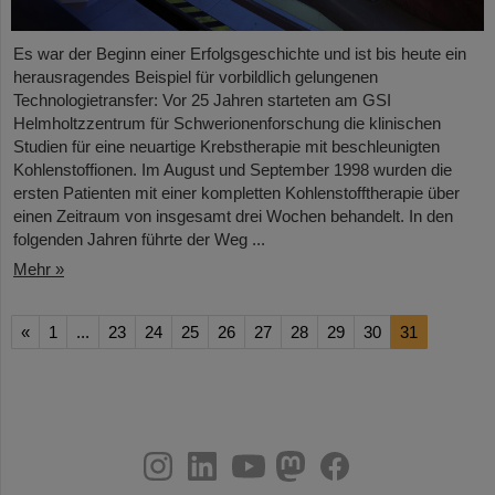
Es war der Beginn einer Erfolgsgeschichte und ist bis heute ein
herausragendes Beispiel für vorbildlich gelungenen
Technologietransfer: Vor 25 Jahren starteten am GSI
Helmholtzzentrum für Schwerionenforschung die klinischen
Studien für eine neuartige Krebstherapie mit beschleunigten
Kohlenstoffionen. Im August und September 1998 wurden die
ersten Patienten mit einer kompletten Kohlenstofftherapie über
einen Zeitraum von insgesamt drei Wochen behandelt. In den
folgenden Jahren führte der Weg ...
Mehr »
«
1
...
23
24
25
26
27
28
29
30
31
instagram
linkedin
youtube
helmholtz.social
facebook