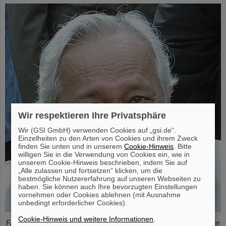
Wir respektieren Ihre Privatsphäre
Wir (GSI GmbH) verwenden Cookies auf „gsi.de“.
Einzelheiten zu den Arten von Cookies und ihrem Zweck
finden Sie unten und in unserem
Cookie-Hinweis
. Bitte
willigen Sie in die Verwendung von Cookies ein, wie in
unserem Cookie-Hinweis beschrieben, indem Sie auf
„Alle zulassen und fortsetzen“ klicken, um die
bestmögliche Nutzererfahrung auf unseren Webseiten zu
haben. Sie können auch Ihre bevorzugten Einstellungen
vornehmen oder Cookies ablehnen (mit Ausnahme
unbedingt erforderlicher Cookies).
Cookie-Hinweis und weitere Informationen
.
FAIR und GSI trauern um einen herausragenden Wissenschaftler