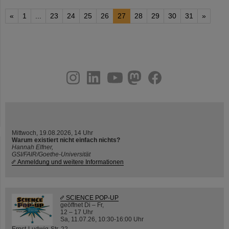
«
1
...
23
24
25
26
27
28
29
30
31
»
instagram
linkedin
youtube
helmholtz.social
facebook
Mittwoch, 19.08.2026, 14 Uhr
Warum existiert nicht einfach nichts?
Hannah Elfner,
GSI/FAIR/Goethe-Universität
Anmeldung und weitere Informationen
SCIENCE POP-UP
geöffnet Di – Fr,
12 – 17 Uhr
Sa, 11.07.26, 10:30-16:00 Uhr
Ernst-Ludwig-Str. 22