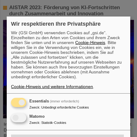
AISTAR 2023: Förderung von KI-Fortschritten
durch Zusammenarbeit und Innovation
Wir respektieren Ihre Privatsphäre
Wir (GSI GmbH) verwenden Cookies auf „gsi.de“.
Einzelheiten zu den Arten von Cookies und ihrem Zweck
finden Sie unten und in unserem
Cookie-Hinweis
. Bitte
willigen Sie in die Verwendung von Cookies ein, wie in
unserem Cookie-Hinweis beschrieben, indem Sie auf
„Alle zulassen und fortsetzen“ klicken, um die
bestmögliche Nutzererfahrung auf unseren Webseiten zu
haben. Sie können auch Ihre bevorzugten Einstellungen
vornehmen oder Cookies ablehnen (mit Ausnahme
unbedingt erforderlicher Cookies).
Cookie-Hinweis und weitere Informationen
.
Essentials
(immer erforderlich)
Zweck
:
Unbedingt erforderliche Cookies
Matomo
Zweck
:
Statistik-Cookies
In Zusammenarbeit mit GSI/FAIR und der Technischen Universität
Darmstadt veranstaltete das Europäische
Raumfahrtkontrollzentrum (ESOC) kürzlich zum zweiten Mal das