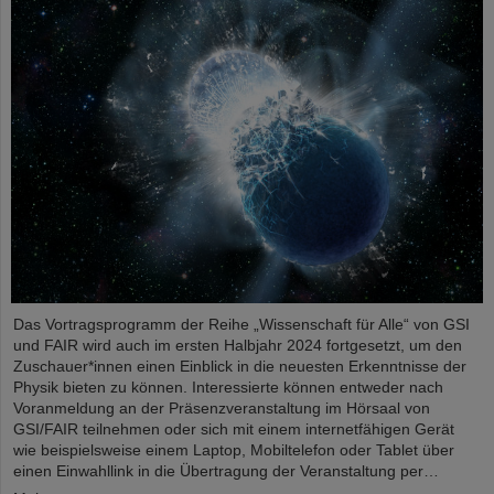
Das Vortragsprogramm der Reihe „Wissenschaft für Alle“ von GSI
und FAIR wird auch im ersten Halbjahr 2024 fortgesetzt, um den
Zuschauer*innen einen Einblick in die neuesten Erkenntnisse der
Physik bieten zu können. Interessierte können entweder nach
Voranmeldung an der Präsenzveranstaltung im Hörsaal von
GSI/FAIR teilnehmen oder sich mit einem internetfähigen Gerät
wie beispielsweise einem Laptop, Mobiltelefon oder Tablet über
einen Einwahllink in die Übertragung der Veranstaltung per…