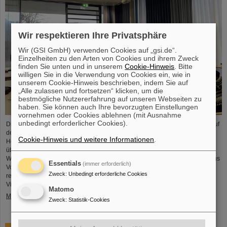
Wir respektieren Ihre Privatsphäre
Wir (GSI GmbH) verwenden Cookies auf „gsi.de“.
Einzelheiten zu den Arten von Cookies und ihrem Zweck
finden Sie unten und in unserem
Cookie-Hinweis
. Bitte
willigen Sie in die Verwendung von Cookies ein, wie in
unserem Cookie-Hinweis beschrieben, indem Sie auf
„Alle zulassen und fortsetzen“ klicken, um die
bestmögliche Nutzererfahrung auf unseren Webseiten zu
haben. Sie können auch Ihre bevorzugten Einstellungen
vornehmen oder Cookies ablehnen (mit Ausnahme
unbedingt erforderlicher Cookies).
Die HEPTrepreneurs Training School, ein dreitägiger Workshop mit Fokus auf
der Förderung unternehmerischer Fähigkeiten im Bereich der
Cookie-Hinweis und weitere Informationen
.
Hochenergiephysik fand vor Kurzem auf dem GSI/FAIR-Campus statt. Das
übergreifende Thema lautete: „Grundlagen des Unternehmertums – wie die
Wissenschaft die Gesellschaft erreichen kann“. Der Workshop, bestehend aus
Essentials
(immer erforderlich)
Vorträgen und interaktiven Workshop-Formaten, wurde von zwei
Zweck
:
Unbedingt erforderliche Cookies
renommierten Expert*innen geleitet: Ian Tracey, CEO von Anchored In, und
Viola Hay,…
Matomo
Mehr »
Zweck
:
Statistik-Cookies
Trauer um Gottfried Münzenberg