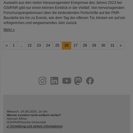
Auswahl aus den vielen herausragenden Ereignisse des Jahres 2023 bei
GSI/FAIR gibt nur einen kleinen Einblick in die Vielfalt. Von hervorragenden
Forschungsergebnissen über die bedeutenden Fortschritte auf der FAIR-
Baustelle bis hin zu Events, wie dem Tag der offenen Tür, blicken wir auf ein
erfolgreiches und wegweisendes Jahr zurück.
Mehr »
«
1
...
22
23
24
25
26
27
28
29
30
31
»
instagram
linkedin
youtube
helmholtz.social
facebook
Mittwoch, 19.08.2026, 14 Uhr
Warum existiert nicht einfach nichts?
Hannah Elfner,
GSI/FAIR/Goethe-Universität
Anmeldung und weitere Informationen