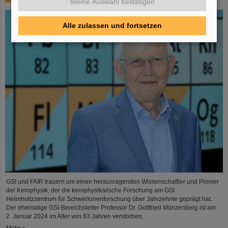
Meine Auswahl bestätigen
Alle zulassen und fortsetzen
GSI und FAIR trauern um einen herausragenden Wissenschaftler und Pionier
der Kernphysik, der die kernphysikalische Forschung am GSI
Helmholtzzentrum für Schwerionenforschung über Jahrzehnte geprägt hat.
Der ehemalige GSI-Bereichsleiter Professor Dr. Gottfried Münzenberg ist am
2. Januar 2024 im Alter von 83 Jahren verstorben.
Mehr »