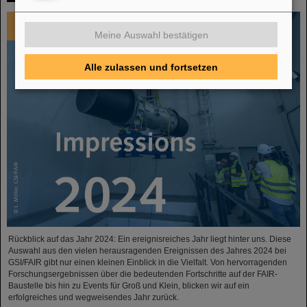
Meine Auswahl bestätigen
Alle zulassen und fortsetzen
Rückblick auf das Jahr 2024: Ein ereignisreiches Jahr liegt hinter uns. Diese
Auswahl aus den vielen herausragenden Ereignissen des Jahres 2024 bei
GSI/FAIR gibt nur einen kleinen Einblick in die Vielfalt. Von hervorragenden
Forschungsergebnissen über die bedeutenden Fortschritte auf der FAIR-
Baustelle bis hin zu Events für Groß und Klein, blicken wir auf ein
erfolgreiches und wegweisendes Jahr zurück.