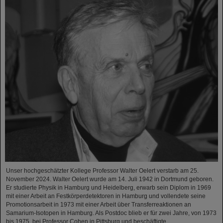
Unser hochgeschätzter Kollege Professor Walter Oelert verstarb am 25.
November 2024. Walter Oelert wurde am 14. Juli 1942 in Dortmund geboren.
Er studierte Physik in Hamburg und Heidelberg, erwarb sein Diplom in 1969
mit einer Arbeit an Festkörperdetektoren in Hamburg und vollendete seine
Promotionsarbeit in 1973 mit einer Arbeit über Transferreaktionen an
Samarium-Isotopen in Hamburg. Als Postdoc blieb er für zwei Jahre, von 1973
bis 1975, bei Professor Cohen in Pittsburg und beschäftigte…