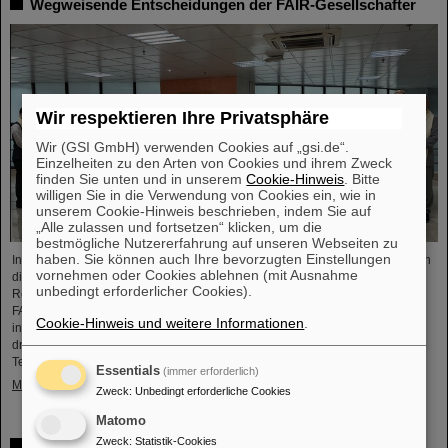
Wegweisende Entscheidungen der FAIR-Gesellschafter
Wir respektieren Ihre Privatsphäre
Wir (GSI GmbH) verwenden Cookies auf „gsi.de“.
Einzelheiten zu den Arten von Cookies und ihrem Zweck
finden Sie unten und in unserem
Cookie-Hinweis
. Bitte
willigen Sie in die Verwendung von Cookies ein, wie in
unserem Cookie-Hinweis beschrieben, indem Sie auf
„Alle zulassen und fortsetzen“ klicken, um die
bestmögliche Nutzererfahrung auf unseren Webseiten zu
haben. Sie können auch Ihre bevorzugten Einstellungen
In einer äußerst konstruktiven und zielführenden FAIR-Council Sitzung haben
vornehmen oder Cookies ablehnen (mit Ausnahme
die Gesellschafter von FAIR wegweisende Entscheidungen für die weitere
unbedingt erforderlicher Cookies).
Realisierung und zukünftige Inbetriebnahme der FAIR-Anlage getroffen. Das
FAIR-Council Meeting fand am 3. und 4. Dezember 2024 erstmals beim
Cookie-Hinweis und weitere Informationen
.
indischen Gesellschafter, dem Bose-Institut in Kalkutta statt. Indien ist der
drittgrößte Gesellschafter der FAIR GmbH und ein herausragend wichtiger
Technologie- und Wissenschaftspartner. Auf dem FAIR-Council…
Essentials
(immer erforderlich)
Mehr »
Zweck
:
Unbedingt erforderliche Cookies
Matomo
Zweck
:
Statistik-Cookies
Impressionen 2024