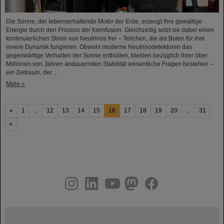
Die Sonne, der lebenserhaltende Motor der Erde, erzeugt ihre gewaltige
Energie durch den Prozess der Kernfusion. Gleichzeitig setzt sie dabei einen
kontinuierlichen Strom von Neutrinos frei – Teilchen, die als Boten für ihre
innere Dynamik fungieren. Obwohl moderne Neutrinodetektoren das
gegenwärtige Verhalten der Sonne enthüllen, bleiben bezüglich ihrer über
Millionen von Jahren andauernden Stabilität wesentliche Fragen bestehen –
ein Zeitraum, der ...
Mehr »
«
1
...
12
13
14
15
16
17
18
19
20
...
31
»
instagram
linkedin
youtube
helmholtz.social
facebook