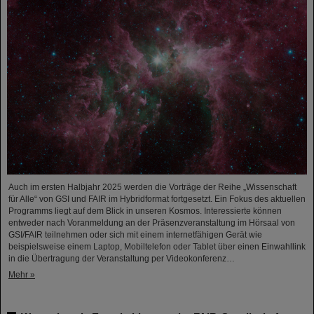
Auch im ersten Halbjahr 2025 werden die Vorträge der Reihe „Wissenschaft
für Alle“ von GSI und FAIR im Hybridformat fortgesetzt. Ein Fokus des aktuellen
Programms liegt auf dem Blick in unseren Kosmos. Interessierte können
entweder nach Voranmeldung an der Präsenzveranstaltung im Hörsaal von
GSI/FAIR teilnehmen oder sich mit einem internetfähigen Gerät wie
beispielsweise einem Laptop, Mobiltelefon oder Tablet über einen Einwahllink
in die Übertragung der Veranstaltung per Videokonferenz…
Mehr »