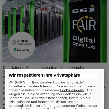
Das Nationale Forschungszentrum für angewandte
Cybersicherheit ATHENE und das GSI Helmholtzzentrum für
Wir respektieren Ihre Privatsphäre
Schwerionenforschung starten eine Kooperation in den
Wir (GSI GmbH) verwenden Cookies auf „gsi.de“.
Bereichen wissenschaftliche Datenverarbeitung und
Einzelheiten zu den Arten von Cookies und ihrem Zweck
Cybersicherheit. Ziel der Zusammenarbeit ist es, leistungsstarke
finden Sie unten und in unserem
Cookie-Hinweis
. Bitte
Infrastrukturen für Forschungsprojekte einzurichten und zu
willigen Sie in die Verwendung von Cookies ein, wie in
unserem Cookie-Hinweis beschrieben, indem Sie auf
nutzen sowie die Sicherheit von Rechenzentrumstechnologien
„Alle zulassen und fortsetzen“ klicken, um die
zu verbessern. ATHENE wird KI-Hochleistungsrechner im GSI-
bestmögliche Nutzererfahrung auf unseren Webseiten zu
Rechenzentrum „Green IT Cube“ installieren und diese…