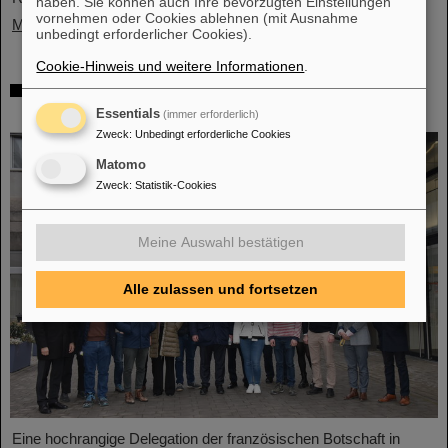
haben. Sie können auch Ihre bevorzugten Einstellungen
vornehmen oder Cookies ablehnen (mit Ausnahme
Mehr »
unbedingt erforderlicher Cookies).
Cookie-Hinweis und weitere Informationen
.
Hochrangige französische Delegation
besucht GSI/FAIR
Essentials
(immer erforderlich)
Zweck
:
Unbedingt erforderliche Cookies
Matomo
Zweck
:
Statistik-Cookies
Meine Auswahl bestätigen
Alle zulassen und fortsetzen
Eine hochrangige Delegation der französischen Botschaft in