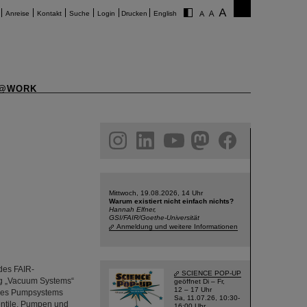
Anreise
Kontakt
Suche
Login
Drucken
English
@WORK
am
linkedin
youtube
helmholtz.social
facebook
Mittwoch, 19.08.2026, 14 Uhr
Warum existiert nicht einfach nichts?
Hannah Elfner,
GSI/FAIR/Goethe-Universität
Anmeldung und weitere Informationen
des FAIR-
SCIENCE POP-UP
ng „Vacuum Systems“
geöffnet Di – Fr,
12 – 17 Uhr
 des Pumpsystems
Sa, 11.07.26, 10:30-
entile, Pumpen und
16:00 Uhr