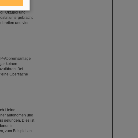
 supraleitender
tiplett handelt es
ol, Oktupol und
ostat untergebracht
r breiten und vier
RAP-Abbremsanlage
gar keinen
zuführen. Bei
 eine Oberfläche
ich-Heine-
 einer autonomen und
s gelungen. Dies ist
tonen in
n, zum Beispiel an