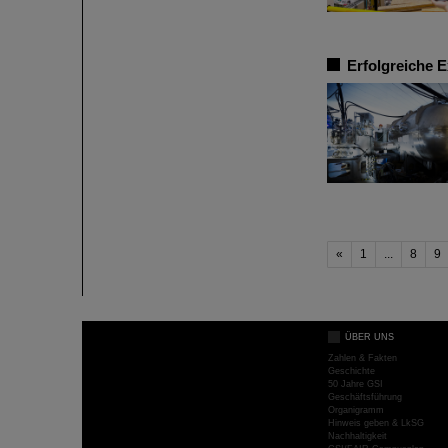
Erfolgreiche 
«
1
...
8
9
ÜBER UNS
Zahlen & Fakten
Geschichte
50 Jahre GSI
Geschäftsführung
Organigramm
Hinweis geben & LkSG
Nachhaltigkeit