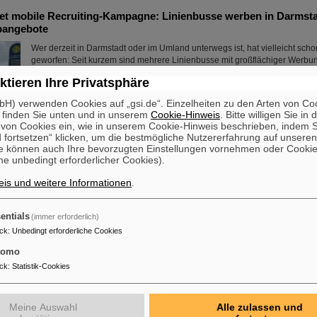
tet mobile Recruiting-Kampagne: Linienbusse werben in Darmsta
bangebote
Wer derzeit in Darmstadt oder im Umland unterwegs ist, hat vielleicht schon
geworfen: Seit kurzem sind mehrere Linienbusse mit großflächiger Werbun
Helmholtzzentrum für Schwerionenforschung und die internationale Besc
ktieren Ihre Privatsphäre
FAIR unterwegs. Die auffällig gestalteten Fahrzeuge machen im täglichen S
vielfältigen beruflichen Möglichkeiten bei GSI und FAIR aufmerksam – direk
H) verwenden Cookies auf „gsi.de“. Einzelheiten zu den Arten von Co
Raum, dort, wo viele Menschen unterwegs sind.
 finden Sie unten und in unserem
Cookie-Hinweis
. Bitte willigen Sie in 
Mehr »
on Cookies ein, wie in unserem Cookie-Hinweis beschrieben, indem Si
 fortsetzen“ klicken, um die bestmögliche Nutzererfahrung auf unsere
e können auch Ihre bevorzugten Einstellungen vornehmen oder Cooki
erung des Bundesforschungsministeriums für „Fusionstalent“ –
e unbedingt erforderlicher Cookies).
wird Nachwuchsgruppe leiten
is und weitere Informationen
.
Dr. Jonas Ohland, Laserphysiker bei GSI/FAIR, wird ab dem 1. Juni die 
ALADIN (Adaptiv Laser Architecture Development and INtegration, dt. Ent
Integration adaptiver Laserarchitektur) leiten. Dazu erhält er durch das Bu
entials
(immer erforderlich)
Forschung, Technologie und Raumfahrt eine Fördersumme von 2,8 Million
ck
:
Unbedingt erforderliche Cookies
Jahre im Rahmen des Programms „Fusionstalente“. Das ALADIN-Projekt le
zur Verwirklichung stabiler, effizienter Laser für die ...
tomo
ck
:
Statistik-Cookies
Mehr »
RS-Komponente auf FAIR-Baufeld transportiert
Meine Auswahl
Alle zulassen und