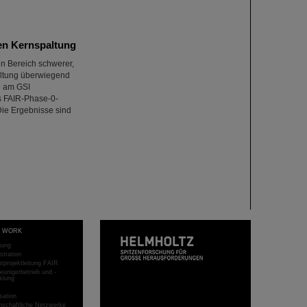
hen Kernspaltung
en Bereich schwerer,
paltung überwiegend
e am GSI
s FAIR-Phase-0-
ie Ergebnisse sind
T WORK
hung
stration
projektleitung FAIR
eunigerbetrieb und -
klung
sation
schaftliche Netzwerke