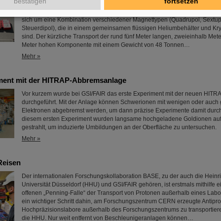
bestätigen
fortsetzen
Die erste Komponente des FAIR-Superfragmentseparators Super-FRS, ein
Multiplett-Magnet, ist auf das FAIR-Baufeld gebracht worden. Bei einem Mul
sich um eine Kombination verschiedener Magnettypen (Quadrupol, Sextup
Steuerdipol), die in einem gemeinsamen flüssigen Heliumbehälter und Kry
sind. Der kürzliche Transport der rund fünf Meter langen, zweieinhalb Mete
Meter hohen Komponente mit einem Gewicht von 48 Tonnen…
Mehr »
ment mit der HITRAP-Abbremsanlage
Vor kurzem wurde bei GSI/FAIR das erste Experiment mit der neuen HIT
durchgeführt. Mit der Anlage können Schwerionen mit wenigen oder auch 
Elektronen abgebremst werden, um dann präzise Experimente damit durch
diesem ersten Experiment wurden langsame hochgeladene Goldionen auf
gestrahlt, um induzierte Umbildungen an der Oberfläche zu untersuchen.
Mehr »
Reisen
Der internationalen Forschungskollaboration BASE, zu der auch die Heinr
Universität Düsseldorf (HHU) und GSI/FAIR gehören, ist erstmals mithilfe
offenen „Penning-Falle“ der Transport von Protonen außerhalb eines Labor
ein wichtiger Schritt dahin, am Forschungszentrum CERN erzeugte Antipro
Hochpräzisionslabore außerhalb des Forschungszentrums zu transportiere
die HHU. Nur weit entfernt von Beschleunigeranlagen können…