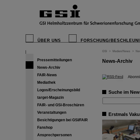
ÜBER UNS
FORSCHUNG/BESCHLEUN
GSI
>
Medien/News
>
Ne
Pressemitteilungen
News-Archiv
News-Archiv
FAIR-News
©
Abonni
Mediathek
Logos/Erscheinungsbild
Suche im New
target-Magazin
FAIR- und GSI-Broschüren
Veranstaltungen
Erstmals Vaku
Besichtigungen bei GSI/FAIR
Fanshop
Ansprechpersonen