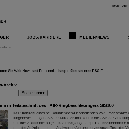
Telefonbuch
IGER
JOBS/KARRIERE
MEDIEN/NEWS
ws-Archiv
instagr
eren Sie Web-News und Pressemitteilungen über unseren RSS-Feed.
s-Archiv
um in Teilabschnitt des FAIR-Ringbeschleunigers SIS100
Das Strahlrohr eines bei Raumtemperatur arbeitenden Vakuumabschnitts 
Ringebeschleunigers SIS100 wurde erstmals durch die GSI/FAIR-Abteilu
auf Hochvakuumniveau (ca. 10-8 mbar) abgepumpt. Die Inbetriebnahme
dient der Aufzeichnung und Analyse der Abpumpkurven sowie Tests der V