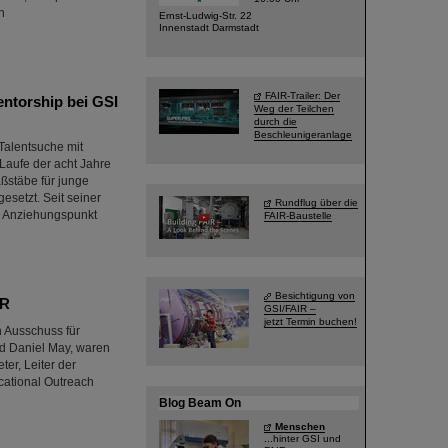
n
Ernst-Ludwig-Str. 22
Innenstadt Darmstadt
FAIR-Trailer: Der
ntorship bei GSI
Weg der Teilchen
durch die
Beschleunigeranlage
Talentsuche mit
 Laufe der acht Jahre
ßstäbe für junge
setzt. Seit seiner
Rundflug über die
n Anziehungspunkt
FAIR-Baustelle
Besichtigung von
IR
GSI/FAIR –
jetzt Termin buchen!
 Ausschuss für
nd Daniel May, waren
er, Leiter der
ucational Outreach
Blog Beam On
Menschen
...hinter GSI und