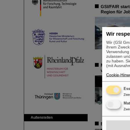
GSI/FAIR star
Region für Jo
Wir respe
Wir (GSI Gmb
ihrem Zweck
Verwendung v
zulassen und
zu haben. Si
Millionenförd
(mit Ausnahm
von GSI/FAIR 
Cookie-Hinwe
Ess
Zwe
Ma
Zwe
Außenstellen
Erste Super-F