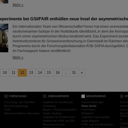
Mehr »
Experimente bei GSI/FAIR enthüllen neue Insel der asymmetrisc
Ein internationales Team von Wissenschaftler*innen hat einen unerwartet
neutronenarmer Isotope in der Nuklidkarte identifiziert, in dem die Kerns
durch einen asymmetrischen Modus bestimmt wird. Das Experiment wurd
Helmholtzzentrum für Schwerionenforschung in Darmstadt im Rahmen de
Programms durch die Forschungskollaboration R3B-SOFIA durchgeführt. D
im Fachmagazin Nature veröffentlicht.
Mehr »
10
11
12
13
14
15
16
...
31
»
FORSCHUNG
JOBS/KARRIERE
MEDIEN/NEWS
A
Forschung - Ein Überblick
Angebote für Studierende
Pressemitteilungen
Forsc
Beschleunigeranlage
Ausbildung
News-Archiv
Admini
FAIR
Master / Promotionsarbeiten
FAIR-News
Gesamt
Wissenschaftliche Netzwerke
Duales Studium
Mediathek
Beschl
entwic
Angebote für Schüler*innen
Logos/Erscheinungsbild
IT
Arbeiten bei FAIR und GSI
target-Magazin
Organi
Mentoring Hessen
FAIR- und GSI-Broschüren
Wissen