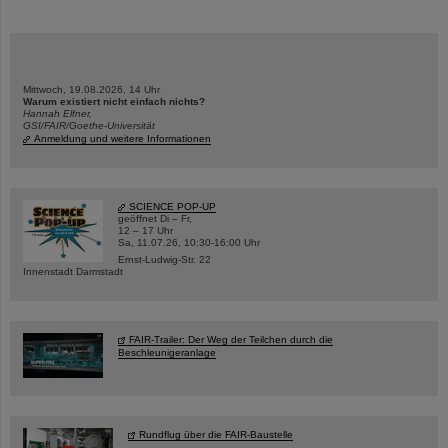
Mittwoch, 19.08.2026, 14 Uhr
Warum existiert nicht einfach nichts?
Hannah Elfner,
GSI/FAIR/Goethe-Universität
Anmeldung und weitere Informationen
SCIENCE POP-UP
geöffnet Di – Fr,
12 – 17 Uhr
Sa, 11.07.26, 10:30-16:00 Uhr
Ernst-Ludwig-Str. 22
Innenstadt Darmstadt
FAIR-Trailer: Der Weg der Teilchen durch die
Beschleunigeranlage
Rundflug über die FAIR-Baustelle