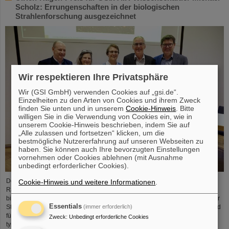
Scholz: Errungenschaften in der biologischen
Strahlenforschung ausgezeichnet
Wir respektieren Ihre Privatsphäre
Wir (GSI GmbH) verwenden Cookies auf „gsi.de“.
Einzelheiten zu den Arten von Cookies und ihrem Zweck
finden Sie unten und in unserem
Cookie-Hinweis
. Bitte
willigen Sie in die Verwendung von Cookies ein, wie in
unserem Cookie-Hinweis beschrieben, indem Sie auf
„Alle zulassen und fortsetzen“ klicken, um die
bestmögliche Nutzererfahrung auf unseren Webseiten zu
haben. Sie können auch Ihre bevorzugten Einstellungen
vornehmen oder Cookies ablehnen (mit Ausnahme
unbedingt erforderlicher Cookies).
Der GSI/FAIR-Wissenschaftler Privatdozent Dr. Michael Scholz wurde im
Cookie-Hinweis und weitere Informationen
.
Rahmen der diesjährigen Jahrestagung der Deutschen Gesellschaft für
biologische Strahlenforschung (DeGBS) in München für seine Beiträge in der
Essentials
(immer erforderlich)
Strahlenforschung mit dem Ulrich-Hagen-Preis ausgezeichnet. Der Preis wird
für herausragende Verdienste in der deutschen Strahlenforschung –
Zweck
:
Unbedingt erforderliche Cookies
typischerweise für ein Lebenswerk – vergeben.