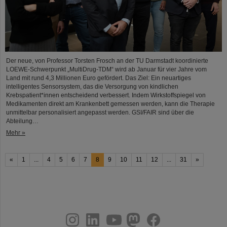
Der neue, von Professor Torsten Frosch an der TU Darmstadt koordinierte
LOEWE-Schwerpunkt „MultiDrug-TDM“ wird ab Januar für vier Jahre vom
Land mit rund 4,3 Millionen Euro gefördert. Das Ziel: Ein neuartiges
intelligentes Sensorsystem, das die Versorgung von kindlichen
Krebspatient*innen entscheidend verbessert. Indem Wirkstoffspiegel von
Medikamenten direkt am Krankenbett gemessen werden, kann die Therapie
unmittelbar personalisiert angepasst werden. GSI/FAIR sind über die
Abteilung…
Mehr »
«
1
...
4
5
6
7
8
9
10
11
12
...
31
»
instagram
linkedin
youtube
helmholtz.social
facebook