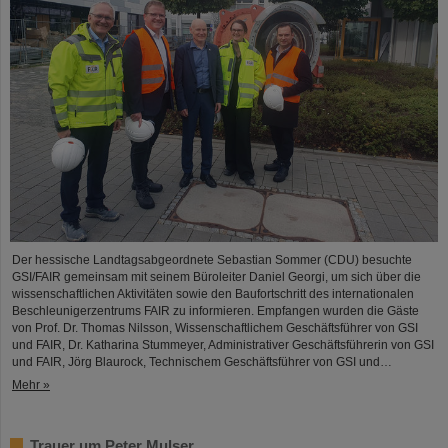
Der hessische Landtagsabgeordnete Sebastian Sommer (CDU) besuchte
GSI/FAIR gemeinsam mit seinem Büroleiter Daniel Georgi, um sich über die
wissenschaftlichen Aktivitäten sowie den Baufortschritt des internationalen
Beschleunigerzentrums FAIR zu informieren. Empfangen wurden die Gäste
von Prof. Dr. Thomas Nilsson, Wissenschaftlichem Geschäftsführer von GSI
und FAIR, Dr. Katharina Stummeyer, Administrativer Geschäftsführerin von GSI
und FAIR, Jörg Blaurock, Technischem Geschäftsführer von GSI und…
Mehr »
Trauer um Peter Mulser