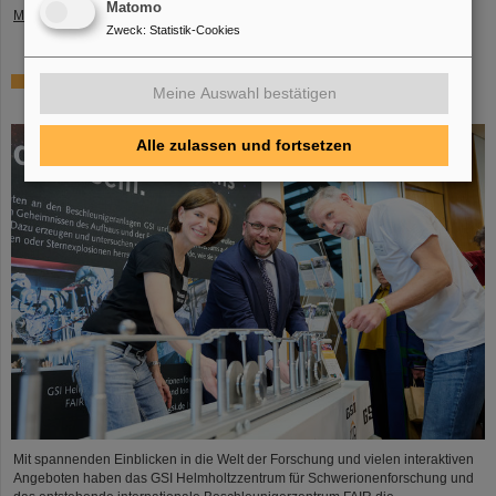
Matomo
Mehr »
Zweck
:
Statistik-Cookies
Tag der offenen Tür in der Hessischen Landesvertretung
Meine Auswahl bestätigen
in Berlin: GSI und FAIR ziehen positive Bilanz
Alle zulassen und fortsetzen
Mit spannenden Einblicken in die Welt der Forschung und vielen interaktiven
Angeboten haben das GSI Helmholtzzentrum für Schwerionenforschung und