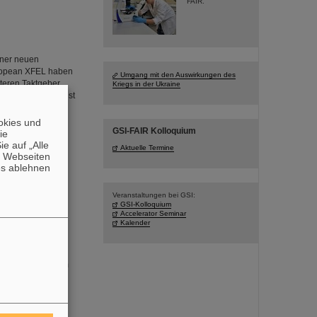
FAIR.
iner neuen
ropean XFEL haben
Umgang mit den Auswirkungen des
teren Taktgeber
Kriegs in der Ukraine
ermöglicht – das ist
as Team, zu dem
okies und
GSI-FAIR Kolloquium
die
e auf „Alle
Aktuelle Termine
n Webseiten
es ablehnen
Veranstaltungen bei GSI:
GSI-Kolloquium
Accelerator Seminar
ittel von über
Kalender
dung schwerer
“ zusammentun, um
equenz von
tenter Tumoren
il einer