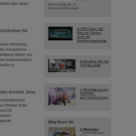
Tablet über einen
Ernst-Ludwig-Str. 22
Innenstadt Darmstadt
FAIR-Trailer: Der
ichkeiten für
Weg der Teilchen
durch die
Beschleunigeranlage
sender Workshop,
 der europäische
Wolfgang Walter von
, die Kommunikation
Rundflug über die
ustrie zu
FAIR-Baustelle
Besichtigung von
tz-Institut Jena
GSI/FAIR –
jetzt Termin buchen!
rchitektenpreis
s Weimar ist für
ward 24“
rtesten
ragende
Blog Beam On
Menschen
...hinter GSI und