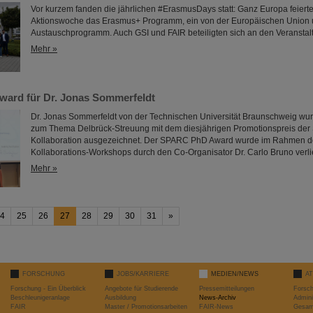
Vor kurzem fanden die jährlichen #ErasmusDays statt: Ganz Europa feierte
Aktionswoche das Erasmus+ Programm, ein von der Europäischen Union u
Austauschprogramm. Auch GSI und FAIR beteiligten sich an den Veranstal
Mehr »
ard für Dr. Jonas Sommerfeldt
Dr. Jonas Sommerfeldt von der Technischen Universität Braunschweig wurd
zum Thema Delbrück-Streuung mit dem diesjährigen Promotionspreis de
Kollaboration ausgezeichnet. Der SPARC PhD Award wurde im Rahmen 
Kollaborations-Workshops durch den Co-Organisator Dr. Carlo Bruno verl
Mehr »
4
25
26
27
28
29
30
31
»
FORSCHUNG
JOBS/KARRIERE
MEDIEN/NEWS
A
Forschung - Ein Überblick
Angebote für Studierende
Pressemitteilungen
Forsc
Beschleunigeranlage
Ausbildung
News-Archiv
Admini
FAIR
Master / Promotionsarbeiten
FAIR-News
Gesamt