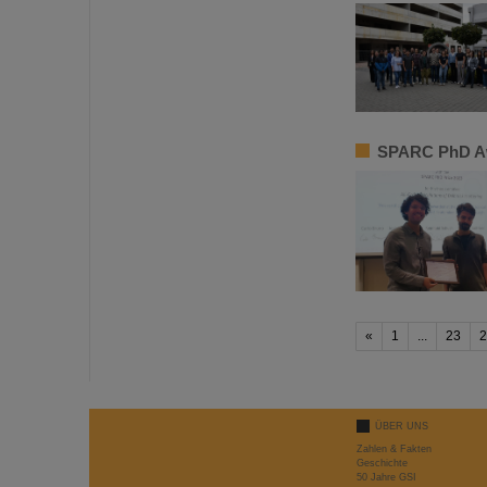
SPARC PhD Aw
«
1
...
23
2
ÜBER UNS
Zahlen & Fakten
Geschichte
50 Jahre GSI