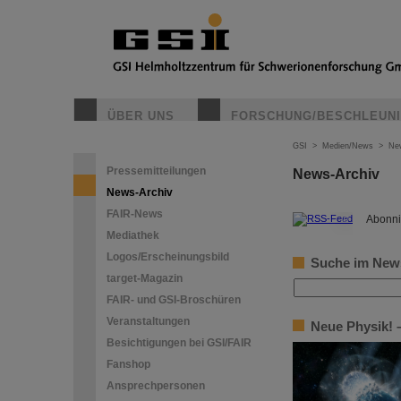
ÜBER UNS
FORSCHUNG/BESCHLEUN
GSI
>
Medien/News
>
Ne
Pressemitteilungen
News-Archiv
News-Archiv
FAIR-News
©
Abonni
Mediathek
Logos/Erscheinungsbild
Suche im New
target-Magazin
FAIR- und GSI-Broschüren
Veranstaltungen
Neue Physik! –
Besichtigungen bei GSI/FAIR
Fanshop
Ansprechpersonen