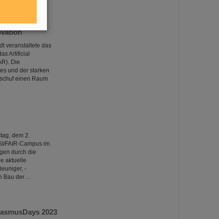
vation
t veranstaltete das
 Artificial
AR). Die
es und der starken
 schuf einen Raum
tag, dem 2.
SI/FAIR-Campus im
gen durch die
e aktuelle
euniger, -
den Bau der…
ErasmusDays 2023