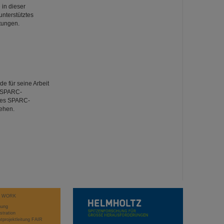
 in dieser
nterstütztes
tungen.
e für seine Arbeit
r SPARC-
des SPARC-
iehen.
T WORK
hung
stration
projektleitung FAIR