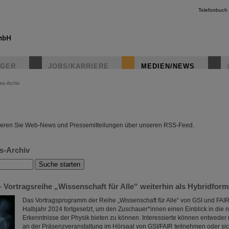
Telefonbuch
IGER
JOBS/KARRIERE
MEDIEN/NEWS
ws-Archiv
instagr
eren Sie Web-News und Pressemitteilungen über unseren RSS-Feed.
s-Archiv
 Vortragsreihe „Wissenschaft für Alle“ weiterhin als Hybridform
Das Vortragsprogramm der Reihe „Wissenschaft für Alle“ von GSI und FAIR
Halbjahr 2024 fortgesetzt, um den Zuschauer*innen einen Einblick in die 
Erkenntnisse der Physik bieten zu können. Interessierte können entwede
an der Präsenzveranstaltung im Hörsaal von GSI/FAIR teilnehmen oder si