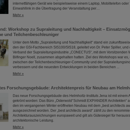
internetfähigen Gerät wie beispielsweise einem Laptop, Mobiltelefon oder 
Einwahllink in die Übertragung der Veranstaltung per…
Mehr »
nd: Workshop zu Supraleitung und Nachhaltigkeit – Einsatzmögl
e und Teilchenbeschleuniger
Unter dem Motto „Supraleitung und Nachhaltigkeit“ stand ein zukunftswei
den der GSI-Fachbereich SIS100/SIS18, geleitet von Dr. Peter Spiller, und
Verband der Supraleitungsindustrie „CONECTUS“, mit dem Vorsitzenden 
Bilfinger Noell, zusammen abgehalten hatten. Ziel des Workshops war es
zwischen der Teilchenbeschleuniger-Community und der Supraleitungsind
verbessern und die neuesten Entwicklungen in beiden Bereichen ...
Mehr »
es Forschungsgebäude: Architektenpreis für Neubau am Helmhol
Das neue Forschungsgebäude des Helmholtz-Instituts Jena ist mit einem A
gekrönt worden: Das Büro „Osterwold°Schmidt EXP!ANDER Architekten“ au
den im vergangenen Winter eröffneten Neubau mit dem „best architects a
ausgezeichnet worden. Der „best architects award“ zählt zu den renommie
Architekturauszeichnungen europaweit und gilt als Gütesiegel für heraus
architektonische Leistung.
Mehr »