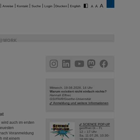
Anreise
Kontakt
Suche
Login
Drucken
English
@WORK
am
linkedin
youtube
helmholtz.social
facebook
Mittwoch, 19.08.2026, 14 Uhr
Warum existiert nicht einfach nichts?
Hannah Elfner,
GSI/FAIR/Goethe-Universität
Anmeldung und weitere Informationen
at
 wird auch im ersten
SCIENCE POP-UP
neuesten
geöffnet Di – Fr,
12 – 17 Uhr
r nach Voranmeldung
Sa, 11.07.26, 10:30-
ch mit einem
16:00 Uhr