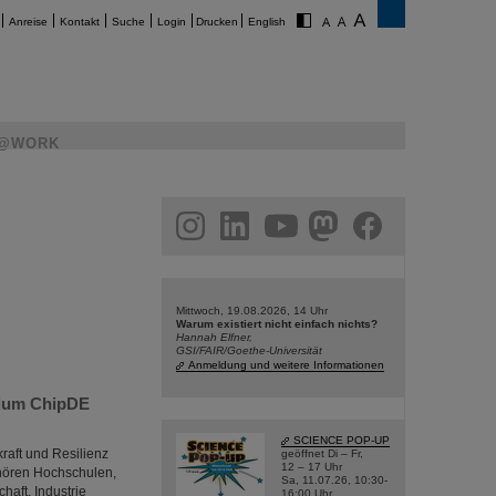
Anreise
Kontakt
Suche
Login
Drucken
English
@WORK
am
linkedin
youtube
helmholtz.social
facebook
Mittwoch, 19.08.2026, 14 Uhr
Warum existiert nicht einfach nichts?
Hannah Elfner,
GSI/FAIR/Goethe-Universität
Anmeldung und weitere Informationen
tium ChipDE
SCIENCE POP-UP
raft und Resilienz
geöffnet Di – Fr,
12 – 17 Uhr
ehören Hochschulen,
Sa, 11.07.26, 10:30-
haft, Industrie
16:00 Uhr