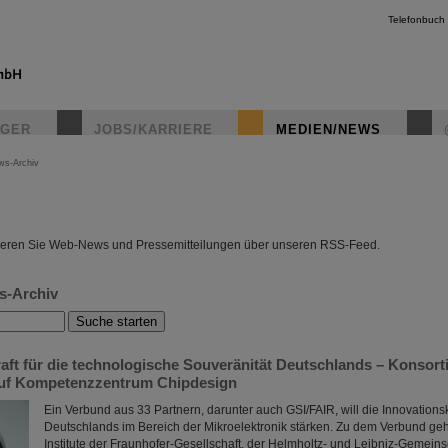
Telefonbuch
IGER
JOBS/KARRIERE
MEDIEN/NEWS
ws-Archiv
instagr
eren Sie Web-News und Pressemitteilungen über unseren RSS-Feed.
s-Archiv
aft für die technologische Souveränität Deutschlands – Konsor
auf Kompetenzzentrum Chipdesign
Ein Verbund aus 33 Partnern, darunter auch GSI/FAIR, will die Innovationsk
Deutschlands im Bereich der Mikroelektronik stärken. Zu dem Verbund g
Institute der Fraunhofer-Gesellschaft, der Helmholtz- und Leibniz-Gemeinsc