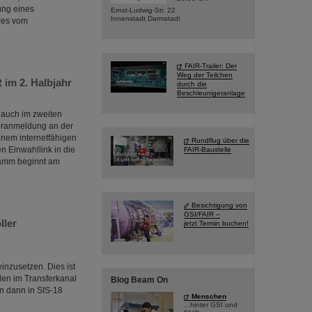
ung eines
Ernst-Ludwig-Str. 22
Innenstadt Darmstadt
res vom
FAIR-Trailer: Der
Weg der Teilchen
 im 2. Halbjahr
durch die
Beschleunigeranlage
“ auch im zweiten
Voranmeldung an der
inem internetfähigen
Rundflug über die
n Einwahllink in die
FAIR-Baustelle
ramm beginnt am
Besichtigung von
GSI/FAIR –
ller
jetzt Termin buchen!
einzusetzen. Dies ist
len im Transferkanal
Blog Beam On
n dann in SIS-18
Menschen
...hinter GSI und