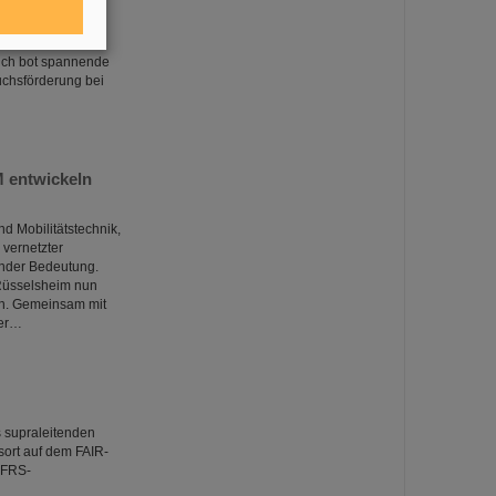
 Studierende aus
Darmstadt. Der
tionalem Level
such bot spannende
uchsförderung bei
 entwickeln
d Mobilitätstechnik,
vernetzter
ender Bedeutung.
Rüsselsheim nun
en. Gemeinsam mit
der…
 supraleitenden
ort auf dem FAIR-
r-FRS-