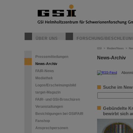
ÜBER UNS
FORSCHUNG/BESCHLEUN
GSI
>
Medien/News
>
Ne
Pressemitteilungen
News-Archiv
News-Archiv
FAIR-News
©
Abonni
Mediathek
Logos/Erscheinungsbild
Suche im New
target-Magazin
FAIR- und GSI-Broschüren
Veranstaltungen
Gebündelte Kr
bewirbt sich 
Besichtigungen bei GSI/FAIR
Fanshop
Ansprechpersonen