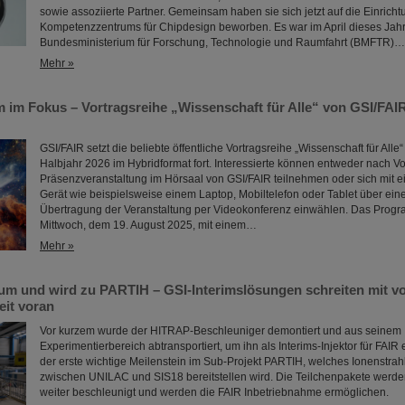
sowie assoziierte Partner. Gemeinsam haben sie sich jetzt auf die Einricht
Kompetenzzentrums für Chipdesign beworben. Es war im April dieses Jah
Bundesministerium für Forschung, Technologie und Raumfahrt (BMFTR)…
Mehr »
 im Fokus – Vortragsreihe „Wissenschaft für Alle“ von GSI/FAIR
GSI/FAIR setzt die beliebte öffentliche Vortragsreihe „Wissenschaft für Alle
Halbjahr 2026 im Hybridformat fort. Interessierte können entweder nach 
Präsenzveranstaltung im Hörsaal von GSI/FAIR teilnehmen oder sich mit e
Gerät wie beispielsweise einem Laptop, Mobiltelefon oder Tablet über eine
Übertragung der Veranstaltung per Videokonferenz einwählen. Das Prog
Mittwoch, dem 19. August 2025, mit einem…
Mehr »
um und wird zu PARTIH – GSI-Interimslösungen schreiten mit vo
it voran
Vor kurzem wurde der HITRAP-Beschleuniger demontiert und aus seinem
Experimentierbereich abtransportiert, um ihn als Interims-Injektor für FAIR 
der erste wichtige Meilenstein im Sub-Projekt PARTIH, welches Ionenstrah
zwischen UNILAC und SIS18 bereitstellen wird. Die Teilchenpakete werde
weiter beschleunigt und werden die FAIR Inbetriebnahme ermöglichen.