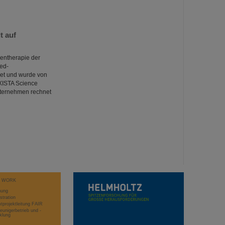
t auf
lentherapie der
ed-
et und wurde von
 XISTA Science
nternehmen rechnet
T WORK
hung
stration
projektleitung FAIR
eunigerbetrieb und -
klung