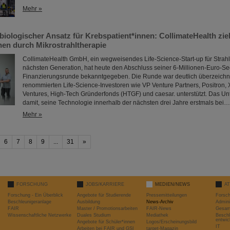
Mehr »
biologischer Ansatz für Krebspatient*innen: CollimateHealth ziel
en durch Mikrostrahltherapie
CollimateHealth GmbH, ein wegweisendes Life-Science-Start-up für Strah
nächsten Generation, hat heute den Abschluss seiner 6-Millionen-Euro-Se
Finanzierungsrunde bekanntgegeben. Die Runde war deutlich überzeichn
renommierten Life-Science-Investoren wie VP Venture Partners, Positron,
Ventures, High-Tech Gründerfonds (HTGF) und caesar. unterstützt. Das U
damit, seine Technologie innerhalb der nächsten drei Jahre erstmals bei…
Mehr »
6
7
8
9
...
31
»
FORSCHUNG
JOBS/KARRIERE
MEDIEN/NEWS
A
Forschung - Ein Überblick
Angebote für Studierende
Pressemitteilungen
Forsc
Beschleunigeranlage
Ausbildung
News-Archiv
Admini
FAIR
Master / Promotionsarbeiten
FAIR-News
Gesamt
Wissenschaftliche Netzwerke
Duales Studium
Mediathek
Beschl
entwic
Angebote für Schüler*innen
Logos/Erscheinungsbild
IT
Arbeiten bei FAIR und GSI
target-Magazin