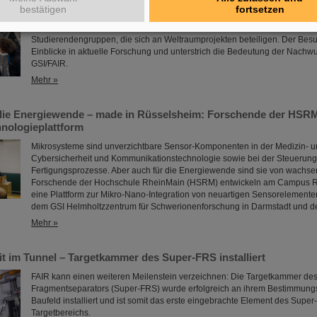
Im Rahmen der BVSR-Konferenz 2026 begrüßte GSI/FAIR vor Kurzem 200
bestätigen
fortsetzen
dem Bereich Raumfahrt und Ingenieurwissenschaften auf dem Campus in 
Bundesverband studentischer Raumfahrt e. V. (BVSR) repräsentiert auf na
Studierendengruppen, die sich an Weltraumprojekten beteiligen. Der Be
Einblicke in aktuelle Forschung und unterstrich die Bedeutung der Nachw
GSI/FAIR.
Mehr »
die Energiewende – made in Rüsselsheim: Forschende der HSRM
hnologieplattform
Mikrosysteme sind unverzichtbare Sensor-Komponenten in der Medizin- un
Cybersicherheit und Kommunikationstechnologie sowie bei der Steuerung 
Fertigungsprozesse. Aber auch für die Energiewende sind sie von wachs
Forschende der Hochschule RheinMain (HSRM) entwickeln am Campus 
eine Plattform zur Mikro-Nano-Integration von neuartigen Sensorelement
dem GSI Helmholtzzentrum für Schwerionenforschung in Darmstadt und 
Mehr »
it im Tunnel – Targetkammer des Super-FRS installiert
FAIR kann einen weiteren Meilenstein verzeichnen: Die Targetkammer des
Fragmentseparators (Super-FRS) wurde erfolgreich an ihrem Bestimmungs
Baufeld installiert und ist somit das erste eingebrachte Element des Supe
Targetbereichs.