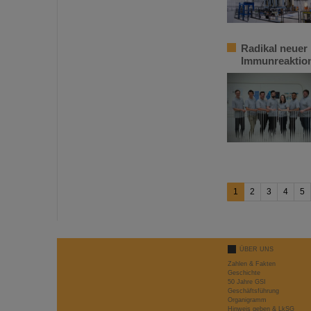
Radikal neuer 
Immunreaktion
1
2
3
4
5
ÜBER UNS
Zahlen & Fakten
Geschichte
50 Jahre GSI
Geschäftsführung
Organigramm
Hinweis geben & LkSG