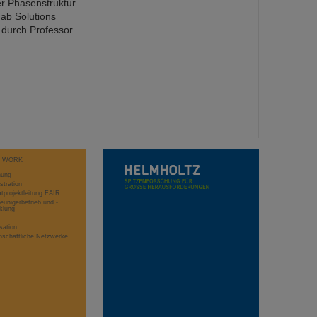
r Phasenstruktur
ab Solutions
 durch Professor
T WORK
hung
stration
projektleitung FAIR
eunigerbetrieb und -
klung
sation
schaftliche Netzwerke