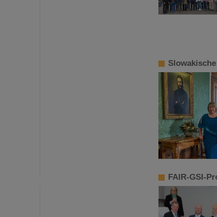
Slowakische 
FAIR-GSI-Pr