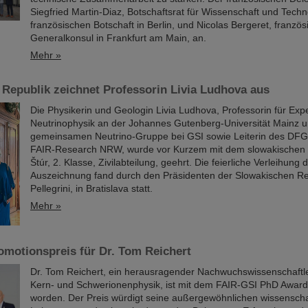
Siegfried Martin-Diaz, Botschaftsrat für Wissenschaft und Techn
französischen Botschaft in Berlin, und Nicolas Bergeret, französ
Generalkonsul in Frankfurt am Main, an.
Mehr »
Republik zeichnet Professorin Livia Ludhova aus
Die Physikerin und Geologin Livia Ludhova, Professorin für Exp
Neutrinophysik an der Johannes Gutenberg-Universität Mainz un
gemeinsamen Neutrino-Gruppe bei GSI sowie Leiterin des DFG
FAIR-Research NRW, wurde vor Kurzem mit dem slowakischen 
Štúr, 2. Klasse, Zivilabteilung, geehrt. Die feierliche Verleihung
Auszeichnung fand durch den Präsidenten der Slowakischen Re
Pellegrini, in Bratislava statt.
Mehr »
omotionspreis für Dr. Tom Reichert
Dr. Tom Reichert, ein herausragender Nachwuchswissenschaftle
Kern- und Schwerionenphysik, ist mit dem FAIR-GSI PhD Awar
worden. Der Preis würdigt seine außergewöhnlichen wissenscha