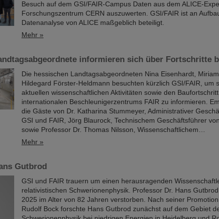
Besuch auf dem GSI/FAIR-Campus Daten aus dem ALICE-Expe
Forschungszentrum CERN auszuwerten. GSI/FAIR ist an Aufbau
Datenanalyse von ALICE maßgeblich beteiligt.
Mehr »
ndtagsabgeordnete informieren sich über Fortschritte b
Die hessischen Landtagsabgeordneten Nina Eisenhardt, Miria
Hildegard Förster-Heldmann besuchten kürzlich GSI/FAIR, um s
aktuellen wissenschaftlichen Aktivitäten sowie den Baufortschrit
internationalen Beschleunigerzentrums FAIR zu informieren. 
die Gäste von Dr. Katharina Stummeyer, Administrativer Geschä
GSI und FAIR, Jörg Blaurock, Technischem Geschäftsführer vo
sowie Professor Dr. Thomas Nilsson, Wissenschaftlichem…
Mehr »
ans Gutbrod
GSI und FAIR trauern um einen herausragenden Wissenschaftle
relativistischen Schwerionenphysik. Professor Dr. Hans Gutbrod
2025 im Alter von 82 Jahren verstorben. Nach seiner Promotion
Rudolf Bock forschte Hans Gutbrod zunächst auf dem Gebiet d
Schwerionenphysik bei niedrigen Energien in Heidelberg und R