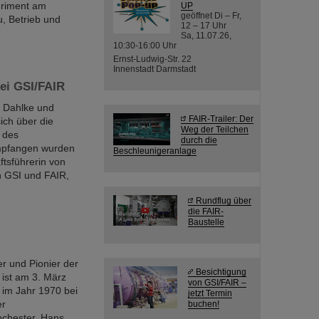
riment am
UP
geöffnet Di – Fr,
, Betrieb und
12 – 17 Uhr
Sa, 11.07.26,
10:30-16:00 Uhr
Ernst-Ludwig-Str. 22
Innenstadt Darmstadt
ei GSI/FAIR
m Dahlke und
FAIR-Trailer: Der
ich über die
Weg der Teilchen
t des
durch die
Empfangen wurden
Beschleunigeranlage
ftsführerin von
n GSI und FAIR,
Rundflug über
die FAIR-
Baustelle
r und Pionier der
Besichtigung
 ist am 3. März
von GSI/FAIR –
 im Jahr 1970 bei
jetzt Termin
er
buchen!
ochester. Hans