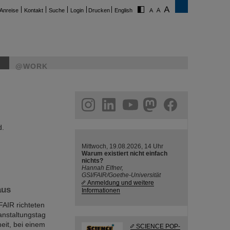
Anreise
Kontakt
Suche
Login
Drucken
English
@WORK
ram
linkedin
youtube
helmholtz.social
facebook
d.
Mittwoch, 19.08.2026, 14 Uhr
Warum existiert nicht einfach
nichts?
Hannah Elfner,
GSI/FAIR/Goethe-Universität
Anmeldung und weitere
aus
Informationen
FAIR richteten
anstaltungstag
eit, bei einem
SCIENCE POP-