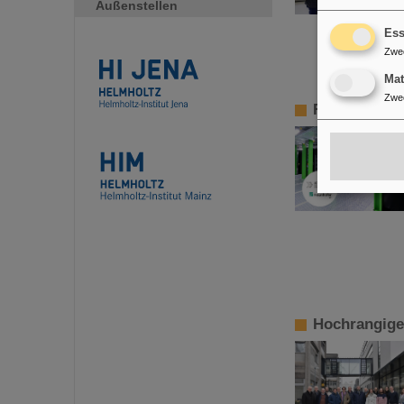
Außenstellen
Ess
Zwe
Ma
Zwe
Forschungsp
Hochrangige