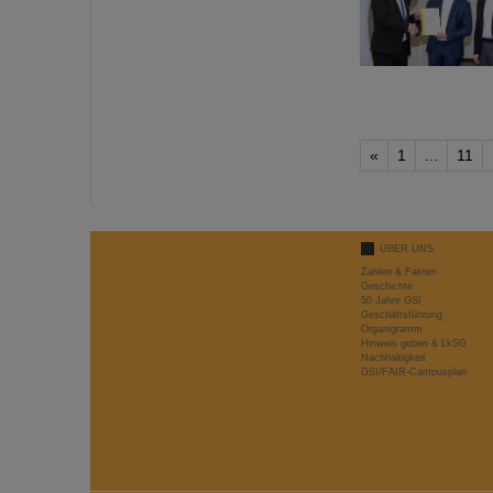
«
1
...
11
ÜBER UNS
Zahlen & Fakten
Geschichte
50 Jahre GSI
Geschäftsführung
Organigramm
Hinweis geben & LkSG
Nachhaltigkeit
GSI/FAIR-Campusplan