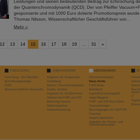
Leistungen und seinen bedeutenden Beitrag zur Erforschung de
der Quantenchromodynamik (QCD). Der von Pfeiffer Vacuum+F
gesponserte und mit 1000 Euro dotierte Promotionspreis wurde
Thomas Nilsson, Wissenschaftlicher Geschäftsführer von…
Mehr »
12
13
14
15
16
17
18
19
...
31
»
FORSCHUNG
JOBS/KARRIERE
MEDIEN/NEWS
A
Forschung - Ein Überblick
Angebote für Studierende
Pressemitteilungen
Forsc
Beschleunigeranlage
Ausbildung
News-Archiv
Admini
FAIR
Master / Promotionsarbeiten
FAIR-News
Gesamt
Wissenschaftliche Netzwerke
Duales Studium
Mediathek
Beschl
entwic
Angebote für Schüler*innen
Logos/Erscheinungsbild
IT
Arbeiten bei FAIR und GSI
target-Magazin
Organi
Mentoring Hessen
FAIR- und GSI-Broschüren
Wissen
Stellenangebote
Veranstaltungen
Initiativbewerbung
Besichtigungen bei GSI/FAIR
Fanshop
Ansprechpersonen
Aufgaben der Presse- und
Öffentlichkeitsarbeit