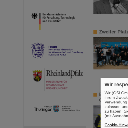
Zweiter Plat
Wir respe
Wir (GSI Gmb
Bundesforsc
ihrem Zweck
Gremmels be
Verwendung v
zulassen und
zu haben. Si
(mit Ausnahm
Cookie-Hinwe