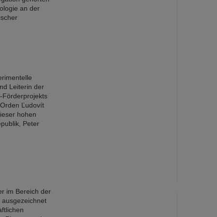
ologie an der
ischer
erimentelle
d Leiterin der
-Förderprojekts
Orden Ľudovít
 dieser hohen
publik, Peter
r im Bereich der
d ausgezeichnet
ftlichen