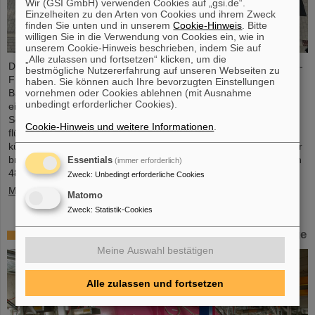
Wir (GSI GmbH) verwenden Cookies auf „gsi.de“.
Einzelheiten zu den Arten von Cookies und ihrem Zweck
finden Sie unten und in unserem
Cookie-Hinweis
. Bitte
willigen Sie in die Verwendung von Cookies ein, wie in
unserem Cookie-Hinweis beschrieben, indem Sie auf
„Alle zulassen und fortsetzen“ klicken, um die
Die erste Komponente des FAIR-Superfragmentseparators Super-
bestmögliche Nutzererfahrung auf unseren Webseiten zu
FRS, ein supraleitender Multiplett-Magnet, ist auf das FAIR-
haben. Sie können auch Ihre bevorzugten Einstellungen
vornehmen oder Cookies ablehnen (mit Ausnahme
Baufeld gebracht worden. Bei einem Multiplett handelt es sich um
unbedingt erforderlicher Cookies).
eine Kombination verschiedener Magnettypen (Quadrupol,
Sextupol, Oktupol und Steuerdipol), die in einem gemeinsamen
Cookie-Hinweis und weitere Informationen
.
flüssigen Heliumbehälter und Kryostat untergebracht sind. Der
kürzliche Transport der rund fünf Meter langen, zweieinhalb Meter
breiten und vier Meter hohen Komponente mit einem Gewicht von
Essentials
(immer erforderlich)
48 Tonnen…
Zweck
:
Unbedingt erforderliche Cookies
Mehr »
Matomo
Zweck
:
Statistik-Cookies
Erstes Experiment mit der HITRAP-Abbremsanlage
Meine Auswahl bestätigen
Alle zulassen und fortsetzen