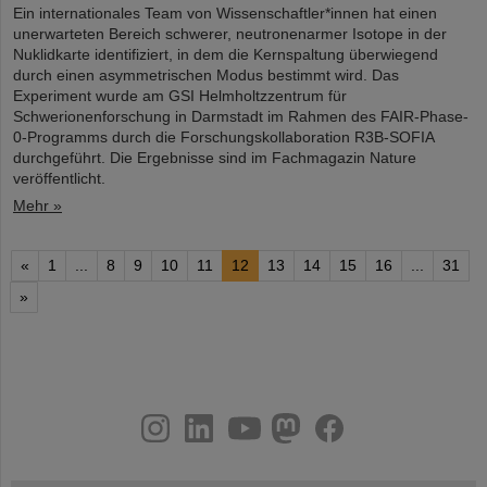
Ein internationales Team von Wissenschaftler*innen hat einen
unerwarteten Bereich schwerer, neutronenarmer Isotope in der
Nuklidkarte identifiziert, in dem die Kernspaltung überwiegend
durch einen asymmetrischen Modus bestimmt wird. Das
Experiment wurde am GSI Helmholtzzentrum für
Schwerionenforschung in Darmstadt im Rahmen des FAIR-Phase-
0-Programms durch die Forschungskollaboration R3B-SOFIA
durchgeführt. Die Ergebnisse sind im Fachmagazin Nature
veröffentlicht.
Mehr »
«
1
...
8
9
10
11
12
13
14
15
16
...
31
»
instagram
linkedin
youtube
helmholtz.social
facebook