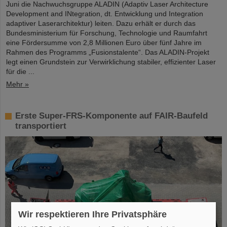
Juni die Nachwuchsgruppe ALADIN (Adaptiv Laser Architecture
Development and INtegration, dt. Entwicklung und Integration
adaptiver Laserarchitektur) leiten. Dazu erhält er durch das
Bundesministerium für Forschung, Technologie und Raumfahrt
eine Fördersumme von 2,8 Millionen Euro über fünf Jahre im
Rahmen des Programms „Fusionstalente“. Das ALADIN-Projekt
legt einen Grundstein zur Verwirklichung stabiler, effizienter Laser
für die ...
Mehr »
Erste Super-FRS-Komponente auf FAIR-Baufeld
transportiert
Wir respektieren Ihre Privatsphäre