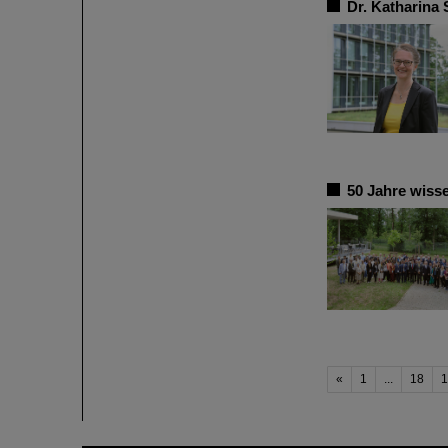
Dr. Katharina
50 Jahre wiss
«
1
...
18
1