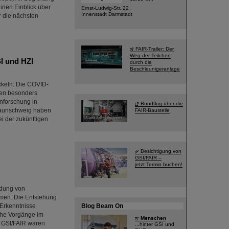
inen Einblick über
Ernst-Ludwig-Str. 22
Innenstadt Darmstadt
r die nächsten
FAIR-Trailer: Der
Weg der Teilchen
I und HZI
durch die
Beschleunigeranlage
ckeln: Die COVID-
ren besonders
nforschung in
Rundflug über die
Braunschweig haben
FAIR-Baustelle
ei der zukünftigen
Besichtigung von
GSI/FAIR –
jetzt Termin buchen!
ldung von
mmen. Die Entstehung
e Erkenntnisse
Blog Beam On
che Vorgänge im
Menschen
n GSI/FAIR waren
...hinter GSI und