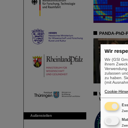
PANDA-PhD-Pre
Wir respe
Wir (GSI Gmb
ihrem Zweck
Verwendung v
zulassen und
zu haben. Si
(mit Ausnahm
Cookie-Hinwe
Wie verhält s
Wissenschaft
Ess
Zwe
Außenstellen
Ma
Zwe