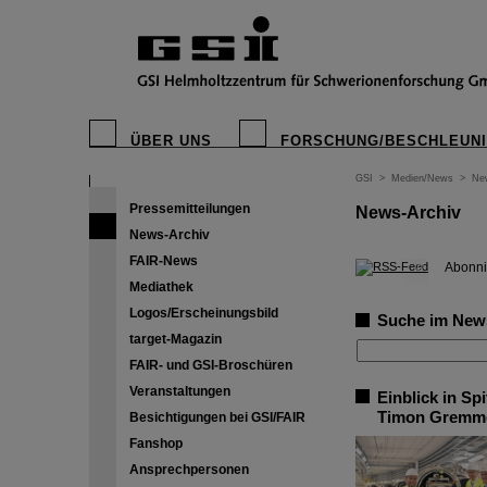
ÜBER UNS
FORSCHUNG/BESCHLEUN
GSI
>
Medien/News
>
Ne
Pressemitteilungen
News-Archiv
News-Archiv
FAIR-News
©
Abonni
Mediathek
Logos/Erscheinungsbild
Suche im New
target-Magazin
FAIR- und GSI-Broschüren
Veranstaltungen
Einblick in S
Timon Gremme
Besichtigungen bei GSI/FAIR
Fanshop
Ansprechpersonen