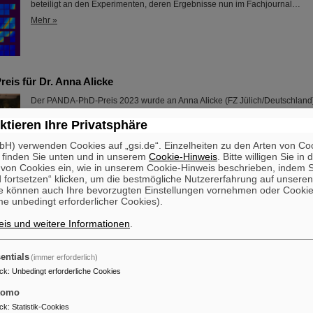
beteiligt an den Experimenten, deren Ergebnisse nun im Fachjournal…
Mehr »
is für Dr. Anna Alicke
Der PANDA-PhD-Preis 2023 wurde an Anna Alicke (FZ Jülich/Deutschland) 
Dissertation untersuchte sie die Hyperonenproduktion und -reaktionen i
ktieren Ihre Privatsphäre
Detektors, der am Beschleunigerzentrum FAIR gebaut wird.
Mehr »
H) verwenden Cookies auf „gsi.de“. Einzelheiten zu den Arten von Co
 finden Sie unten und in unserem
Cookie-Hinweis
. Bitte willigen Sie in 
on Cookies ein, wie in unserem Cookie-Hinweis beschrieben, indem Si
 fortsetzen“ klicken, um die bestmögliche Nutzererfahrung auf unsere
e können auch Ihre bevorzugten Einstellungen vornehmen oder Cooki
e unbedingt erforderlicher Cookies).
is und weitere Informationen
.
ich das Gehirn im Weltraum? – Erfolgreiche Experimente von GSI
ler*innen auf unbemanntem DLR-Forschungsraketenflug MAPH
entials
(immer erforderlich)
Um den Einfluss von Schwerelosigkeit und Weltraumstrahlung auf das me
ck
:
Unbedingt erforderliche Cookies
untersuchen, haben ein Forschungsteam von GSI/FAIR vor Kurzem erfolgr
in einer unbemannten Raumfahrtmission durchgeführt. Der Forschungsgru
tomo
Schroeder und ihre Doktorandin Kim Knorr aus der Abteilung Biophysik v
ck
:
Statistik-Cookies
es erstmals, sogenannte Gehirnorganoide in eine Höhe von 265 Kilometer