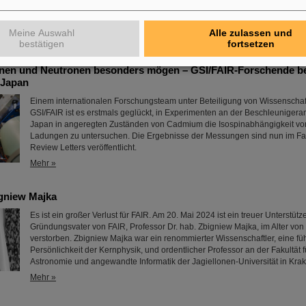
sie rund sechseinhalb Minuten lang realer Schwerelosigkeit…
Mehr »
Meine Auswahl
Alle zulassen und
bestätigen
fortsetzen
nen und Neutronen besonders mögen – GSI/FAIR-Forschende bet
 Japan
Einem internationalen Forschungsteam unter Beteiligung von Wissenschaf
GSI/FAIR ist es erstmals geglückt, in Experimenten an der Beschleuniger
Japan in angeregten Zuständen von Cadmium die Isospinabhängigkeit von
Ladungen zu untersuchen. Die Ergebnisse der Messungen sind nun im F
Review Letters veröffentlicht.
Mehr »
gniew Majka
Es ist ein großer Verlust für FAIR. Am 20. Mai 2024 ist ein treuer Unterstütz
Gründungsvater von FAIR, Professor Dr. hab. Zbigniew Majka, im Alter von
verstorben. Zbigniew Majka war ein renommierter Wissenschaftler, eine f
Persönlichkeit der Kernphysik, und ordentlicher Professor an der Fakultät f
Astronomie und angewandte Informatik der Jagiellonen-Universität in Krak
Mehr »