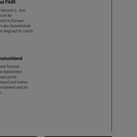
nd FAIR
hat zum 1. Juni
rum für
arch in Europe
s der Gesellschaft
folgt auf Dr. Ulrich
eutschland
 und Technik
der berühmten
nsam große
hland und Indien
alisiert und ihr
en…