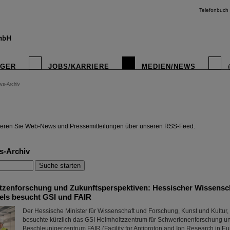
Telefonbuch
IGER
JOBS/KARRIERE
MEDIEN/NEWS
ws-Archiv
instagr
eren Sie Web-News und Pressemitteilungen über unseren RSS-Feed.
s-Archiv
pitzenforschung und Zukunftsperspektiven: Hessischer Wissensc
ls besucht GSI und FAIR
Der Hessische Minister für Wissenschaft und Forschung, Kunst und Kultur
besuchte kürzlich das GSI Helmholtzzentrum für Schwerionenforschung un
Beschleunigerzentrum FAIR (Facility for Antiproton and Ion Research in Eu