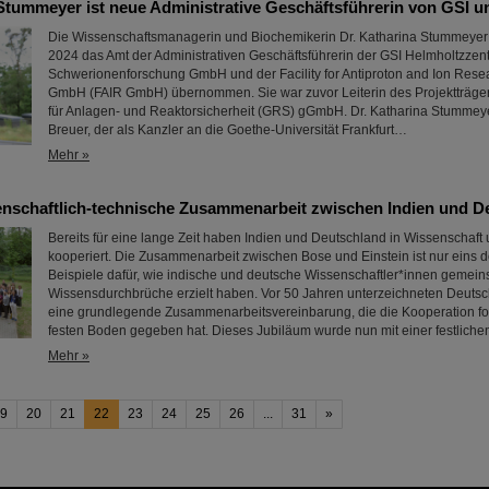
 Stummeyer ist neue Administrative Geschäftsführerin von GSI u
Die Wissenschaftsmanagerin und Biochemikerin Dr. Katharina Stummeyer 
2024 das Amt der Administrativen Geschäftsführerin der GSI Helmholtzzent
Schwerionenforschung GmbH und der Facility for Antiproton and Ion Rese
GmbH (FAIR GmbH) übernommen. Sie war zuvor Leiterin des Projektträger
für Anlagen- und Reaktorsicherheit (GRS) gGmbH. Dr. Katharina Stummeyer 
Breuer, der als Kanzler an die Goethe-Universität Frankfurt…
Mehr »
enschaftlich-technische Zusammenarbeit zwischen Indien und D
Bereits für eine lange Zeit haben Indien und Deutschland in Wissenschaft
kooperiert. Die Zusammenarbeit zwischen Bose und Einstein ist nur eins 
Beispiele dafür, wie indische und deutsche Wissenschaftler*innen gemei
Wissensdurchbrüche erzielt haben. Vor 50 Jahren unterzeichneten Deutsc
eine grundlegende Zusammenarbeitsvereinbarung, die die Kooperation form
festen Boden gegeben hat. Dieses Jubiläum wurde nun mit einer festlich
Mehr »
9
20
21
22
23
24
25
26
...
31
»