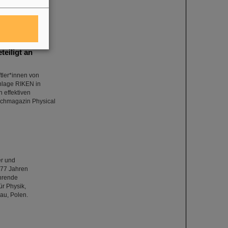
eiligt an
tler*innen von
anlage RIKEN in
 effektiven
achmagazin Physical
er und
 77 Jahren
ührende
ür Physik,
au, Polen.