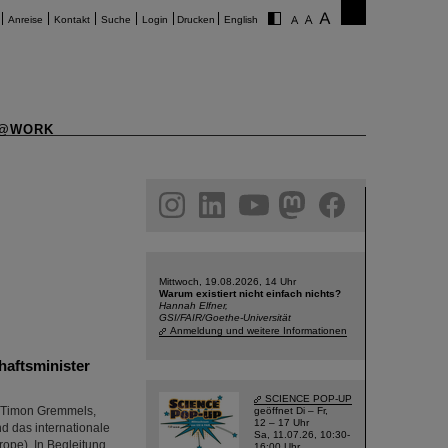
Anreise
Kontakt
Suche
Login
Drucken
English
@WORK
am
linkedin
youtube
helmholtz.social
facebook
Mittwoch, 19.08.2026, 14 Uhr
Warum existiert nicht einfach nichts?
Hannah Elfner,
GSI/FAIR/Goethe-Universität
Anmeldung und weitere Informationen
haftsminister
SCIENCE POP-UP
, Timon Gremmels,
geöffnet Di – Fr,
12 – 17 Uhr
d das internationale
Sa, 11.07.26, 10:30-
rope). In Begleitung
16:00 Uhr