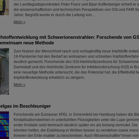
der Landtagsabgeordneten Peter Franz und Bijan Kaffenberger erhielt er e
die wissenschaftlichen und technischen Perspektiven von GSI und FAIR fü
Jahre. Begrüßt wurde er durch die Leitung von…
Mehr »
pfstoffentwicklung mit Schwerionenstrahlen: Forschende von GS
gemeinsam neue Methode
Zum Nutzen der Menschheit rasch und schlagkräftig neue Impfstoffe entwi
19-Pandemie hat den Bedarf an wirksamen und schnellen Impfstoffverfah
deutlich gemacht. Forschende des GSI Helmholtzzentrums für Schwerione
Darmstadt und des Helmholtz-Zentrums für Infektionsforschung (HZI) in 
eine neuartige Methode untersucht, die das Potenzial hat, die Effektivität b
Impfstoffentwicklung erheblich zu steigern.
Mehr »
elgas im Beschleuniger
Forschende am European XFEL in Schenefeld bei Hamburg haben die Bi
Kristallisationskeimen in unterkühlten Flüssigkeiten unter die Lupe geno
erster Kristalle setzt demnach deutlich später ein als bislang vermutet. Di
könnten helfen, die Eisbildung in Wolken besser zu verstehen sowie man
Inneren der Erde exakter zu beschreiben. Auch Wissenschaftler*innen vo