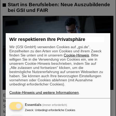
Start ins Berufsleben: Neue Auszubildende
bei GSI und FAIR
Wir respektieren Ihre Privatsphäre
Wir (GSI GmbH) verwenden Cookies auf „gsi.de“.
Einzelheiten zu den Arten von Cookies und ihrem Zweck
finden Sie unten und in unserem
Cookie-Hinweis
. Bitte
willigen Sie in die Verwendung von Cookies ein, wie in
unserem Cookie-Hinweis beschrieben, indem Sie auf
„Alle zulassen und fortsetzen“ klicken, um die
bestmögliche Nutzererfahrung auf unseren Webseiten zu
haben. Sie können auch Ihre bevorzugten Einstellungen
vornehmen oder Cookies ablehnen (mit Ausnahme
unbedingt erforderlicher Cookies).
Cookie-Hinweis und weitere Informationen
.
Ende August 2024 starteten zwölf junge Menschen in ihre
berufliche Zukunft am GSI Helmholtzzentrum für
Essentials
(immer erforderlich)
Schwerionenforschung und bei FAIR (Facility for Antiproton and
Zweck
:
Unbedingt erforderliche Cookies
Ion Research). Sie verteilen sich auf sechs verschiedene