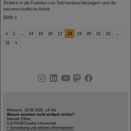
Einblick in die Funktion von Teilchenbeschleunigern und die
wissenschaftliche Arbeit.
Mehr »
«
1
...
14
15
16
17
18
19
20
21
22
...
31
»
instagram
linkedin
youtube
helmholtz.social
facebook
Mittwoch, 19.08.2026, 14 Uhr
Warum existiert nicht einfach nichts?
Hannah Elfner,
GSI/FAIR/Goethe-Universität
Anmeldung und weitere Informationen