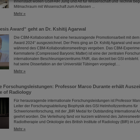
Innenstadt wollen GSI/FAIR Jung und Alt für Wissenschaft und Technik bege
Mitmachraum mit Wissenschaft zum Anfassen ...
Mehr »
sis Award“ geht an Dr. Kshitij Agarwal
Die CBM-Kollaboration hat eine herausragende Promotionsarbeit mit dem
Award 2024“ ausgezeichnet. Der Preis ging an Dr. Kshitij Agarwal und wu
während des CBM-Kollaborationsmeetings vergeben. Das CBM-Experiment
Kernmaterie (Compressed Baryonic Matter) ist eine der zentralen Forsch
internationalen Beschleunigerzentrums FAIR, das derzeit bei GSI entsteht. 
hat seine Dissertation an der Universität Tübingen vorgelegt.…
Mehr »
 Forschungsleistungen: Professor Marco Durante erhält Ausze
te of Radiology
Für herausragende internationale Forschungsleistungen ist Professor Mar
Leiter der Forschungsabteilung Biophysik des GSI Helmholtzzentrums für
Schwerionenforschung, mit der „BIR Medal for Outstanding International 
geehrt worden. Die Verleihung fand vor kurzem während des Jahresmeetin
Radiotherapie und Onkologie des British Institute of Radiology (BIR) in Lon
Mehr »