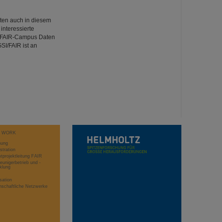
eten auch in diesem
interessierte
I/FAIR-Campus Daten
I/FAIR ist an
T WORK
hung
stration
projektleitung FAIR
eunigerbetrieb und -
klung
sation
schaftliche Netzwerke