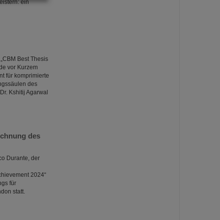
istern: ein
 „CBM Best Thesis
rde vor Kurzem
 für komprimierte
ungssäulen des
Dr. Kshitij Agarwal
ichnung des
co Durante, der
Achievement 2024“
gs für
don statt.