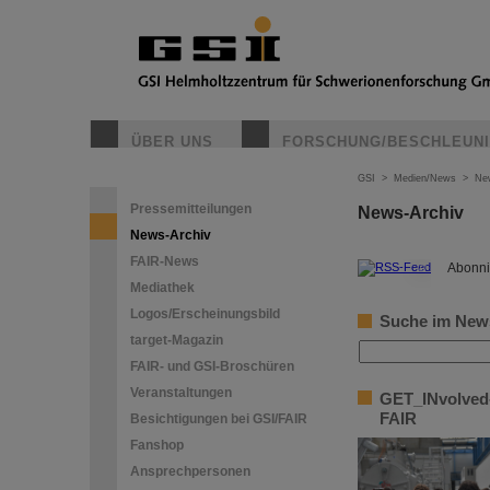
ÜBER UNS
FORSCHUNG/BESCHLEUN
GSI
>
Medien/News
>
Ne
Pressemitteilungen
News-Archiv
News-Archiv
FAIR-News
©
Abonni
Mediathek
Logos/Erscheinungsbild
Suche im New
target-Magazin
FAIR- und GSI-Broschüren
Veranstaltungen
GET_INvolved-
FAIR
Besichtigungen bei GSI/FAIR
Fanshop
Ansprechpersonen