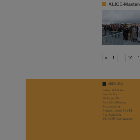
ALICE-Masterc
«
1
...
10
1
ÜBER UNS
Zahlen & Fakten
Geschichte
50 Jahre GSI
Geschäftsführung
Organigramm
Hinweis geben & LkSG
Nachhaltigkeit
GSI/FAIR-Campusplan