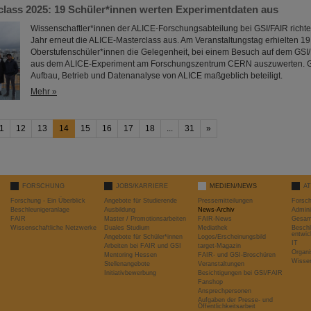
lass 2025: 19 Schüler*innen werten Experimentdaten aus
Wissenschaftler*innen der ALICE-Forschungsabteilung bei GSI/FAIR richt
Jahr erneut die ALICE-Masterclass aus. Am Veranstaltungstag erhielten 19 
Oberstufenschüler*innen die Gelegenheit, bei einem Besuch auf dem GS
aus dem ALICE-Experiment am Forschungszentrum CERN auszuwerten. GS
Aufbau, Betrieb und Datenanalyse von ALICE maßgeblich beteiligt.
Mehr »
1
12
13
14
15
16
17
18
...
31
»
FORSCHUNG
JOBS/KARRIERE
MEDIEN/NEWS
A
Forschung - Ein Überblick
Angebote für Studierende
Pressemitteilungen
Forsc
Beschleunigeranlage
Ausbildung
News-Archiv
Admini
FAIR
Master / Promotionsarbeiten
FAIR-News
Gesamt
Wissenschaftliche Netzwerke
Duales Studium
Mediathek
Beschl
entwic
Angebote für Schüler*innen
Logos/Erscheinungsbild
IT
Arbeiten bei FAIR und GSI
target-Magazin
Organi
Mentoring Hessen
FAIR- und GSI-Broschüren
Wissen
Stellenangebote
Veranstaltungen
Initiativbewerbung
Besichtigungen bei GSI/FAIR
Fanshop
Ansprechpersonen
Aufgaben der Presse- und
Öffentlichkeitsarbeit