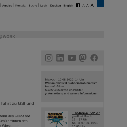
Anreise
Kontakt
Suche
Login
Drucken
English
@WORK
am
linkedin
youtube
helmholtz.social
facebook
Mittwoch, 19.08.2026, 14 Uhr
Warum existiert nicht einfach nichts?
Hannah Elfner,
GSI/FAIR/Goethe-Universität
Anmeldung und weitere Informationen
führt zu GSI und
SCIENCE POP-UP
hemEarly wurde vor
geöffnet Di – Fr,
12 – 17 Uhr
 Schüler*innen des
Sa, 11.07.26, 10:30-
 in Wiesbaden
16:00 Uhr