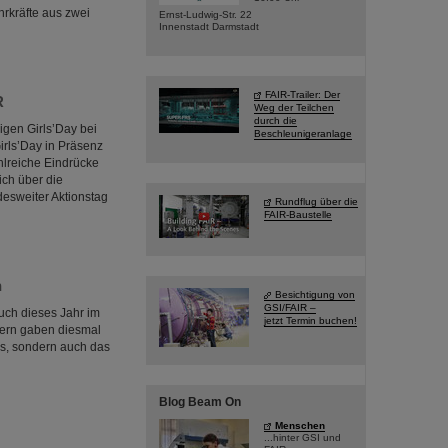
hrkräfte aus zwei
Ernst-Ludwig-Str. 22
Innenstadt Darmstadt
FAIR-Trailer: Der
R
Weg der Teilchen
durch die
igen Girls’Day bei
Beschleunigeranlage
irls’Day in Präsenz
hlreiche Eindrücke
ch über die
desweiter Aktionstag
Rundflug über die
FAIR-Baustelle
n
Besichtigung von
GSI/FAIR –
uch dieses Jahr im
jetzt Termin buchen!
iern gaben diesmal
es, sondern auch das
Blog Beam On
Menschen
...hinter GSI und