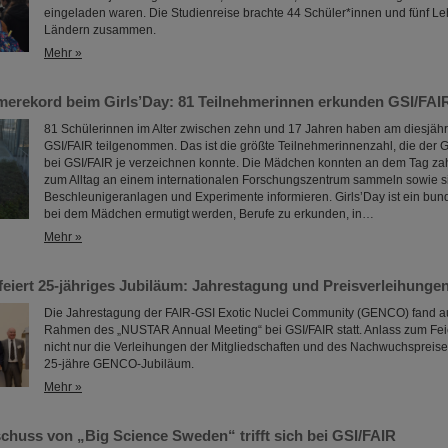
eingeladen waren. Die Studienreise brachte 44 Schüler*innen und fünf Le
Ländern zusammen.
Mehr »
merekord beim Girls’Day: 81 Teilnehmerinnen erkunden GSI/FAI
81 Schülerinnen im Alter zwischen zehn und 17 Jahren haben am diesjähr
GSI/FAIR teilgenommen. Das ist die größte Teilnehmerinnenzahl, die der G
bei GSI/FAIR je verzeichnen konnte. Die Mädchen konnten an dem Tag za
zum Alltag an einem internationalen Forschungszentrum sammeln sowie si
Beschleunigeranlagen und Experimente informieren. Girls’Day ist ein bun
bei dem Mädchen ermutigt werden, Berufe zu erkunden, in…
Mehr »
iert 25-jähriges Jubiläum: Jahrestagung und Preisverleihunge
Die Jahrestagung der FAIR-GSI Exotic Nuclei Community (GENCO) fand a
Rahmen des „NUSTAR Annual Meeting“ bei GSI/FAIR statt. Anlass zum Fe
nicht nur die Verleihungen der Mitgliedschaften und des Nachwuchspreis
25-jähre GENCO-Jubiläum.
Mehr »
huss von „Big Science Sweden“ trifft sich bei GSI/FAIR