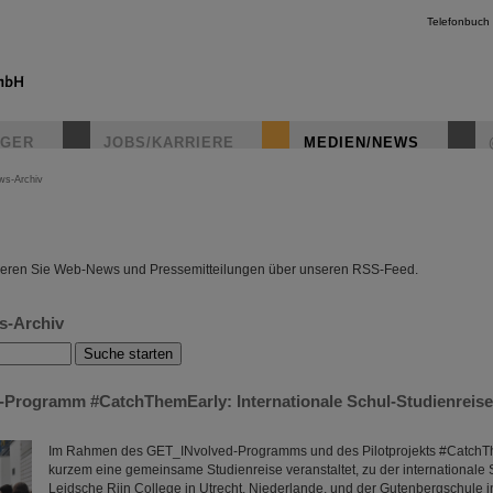
Telefonbuch
IGER
JOBS/KARRIERE
MEDIEN/NEWS
ws-Archiv
instagr
eren Sie Web-News und Pressemitteilungen über unseren RSS-Feed.
s-Archiv
Programm #CatchThemEarly: Internationale Schul-Studienreise 
Im Rahmen des GET_INvolved-Programms und des Pilotprojekts #CatchT
kurzem eine gemeinsame Studienreise veranstaltet, zu der internationale
Leidsche Rijn College in Utrecht, Niederlande, und der Gutenbergschule