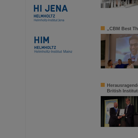
„CBM Best The
Herausragende
British Institu