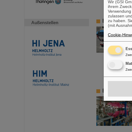
Wir (GSI Gmb
ihrem Zweck
Verwendung v
zulassen und
Erste Supe
zu haben. Si
Außenstellen
(mit Ausnahm
Cookie-Hinwe
Ess
Zwe
Ma
Zwe
Erstes Ex