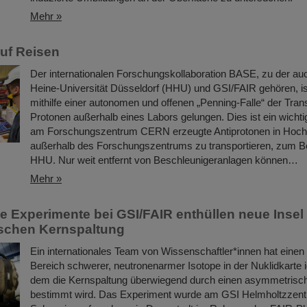
Mehr »
uf Reisen
Der internationalen Forschungskollaboration BASE, zu der auc
Heine-Universität Düsseldorf (HHU) und GSI/FAIR gehören, is
mithilfe einer autonomen und offenen „Penning-Falle“ der Tran
Protonen außerhalb eines Labors gelungen. Dies ist ein wichtig
am Forschungszentrum CERN erzeugte Antiprotonen in Hochp
außerhalb des Forschungszentrums zu transportieren, zum Bei
HHU. Nur weit entfernt von Beschleunigeranlagen können…
Mehr »
he Experimente bei GSI/FAIR enthüllen neue Insel
schen Kernspaltung
Ein internationales Team von Wissenschaftler*innen hat einen
Bereich schwerer, neutronenarmer Isotope in der Nuklidkarte ide
dem die Kernspaltung überwiegend durch einen asymmetris
bestimmt wird. Das Experiment wurde am GSI Helmholtzzent