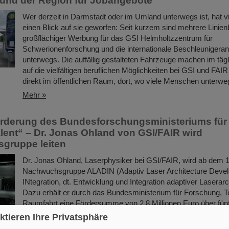
und der Region für Jobangebote
Wer derzeit in Darmstadt oder im Umland unterwegs ist, hat vi
einen Blick auf sie geworfen: Seit kurzem sind mehrere Linie
großflächiger Werbung für das GSI Helmholtzzentrum für
Schwerionenforschung und die internationale Beschleunigera
unterwegs. Die auffällig gestalteten Fahrzeuge machen im tägl
auf die vielfältigen beruflichen Möglichkeiten bei GSI und FA
direkt im öffentlichen Raum, dort, wo viele Menschen unterwe
Mehr »
örderung des Bundesforschungsministeriums für
lent“ – Dr. Jonas Ohland von GSI/FAIR wird
gruppe leiten
Dr. Jonas Ohland, Laserphysiker bei GSI/FAIR, wird ab dem 1.
Nachwuchsgruppe ALADIN (Adaptiv Laser Architecture Deve
INtegration, dt. Entwicklung und Integration adaptiver Laserarch
Dazu erhält er durch das Bundesministerium für Forschung, T
Raumfahrt eine Fördersumme von 2,8 Millionen Euro über fün
Rahmen des Programms „Fusionstalente“. Das ALADIN-Projek
ktieren Ihre Privatsphäre
Grundstein zur Verwirklichung stabiler, effizienter Laser für die 