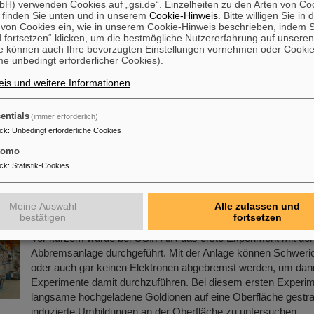
H) verwenden Cookies auf „gsi.de“. Einzelheiten zu den Arten von Co
Mehr »
 finden Sie unten und in unserem
Cookie-Hinweis
. Bitte willigen Sie in 
on Cookies ein, wie in unserem Cookie-Hinweis beschrieben, indem Si
 fortsetzen“ klicken, um die bestmögliche Nutzererfahrung auf unsere
r-FRS-Komponente auf FAIR-Baufeld transportier
e können auch Ihre bevorzugten Einstellungen vornehmen oder Cooki
e unbedingt erforderlicher Cookies).
Die erste Komponente des FAIR-Superfragmentseparators Su
is und weitere Informationen
.
supraleitender Multiplett-Magnet, ist auf das FAIR-Baufeld ge
Bei einem Multiplett handelt es sich um eine Kombination ver
Magnettypen (Quadrupol, Sextupol, Oktupol und Steuerdipol), 
entials
(immer erforderlich)
gemeinsamen flüssigen Heliumbehälter und Kryostat untergeb
ck
:
Unbedingt erforderliche Cookies
kürzliche Transport der rund fünf Meter langen, zweieinhalb M
tomo
vier Meter hohen Komponente mit einem Gewicht von 48 To
ck
:
Statistik-Cookies
Mehr »
Meine Auswahl
Alle zulassen und
periment mit der HITRAP-Abbremsanlage
bestätigen
fortsetzen
Vor kurzem wurde bei GSI/FAIR das erste Experiment mit d
Abbremsanlage durchgeführt. Mit der Anlage können Schweri
oder auch gar keinen Elektronen abgebremst werden, um dan
Experimente damit durchzuführen. Bei diesem ersten Experi
langsame hochgeladene Goldionen auf eine Oberfläche gestra
induzierte Umbildungen an der Oberfläche zu untersuchen.