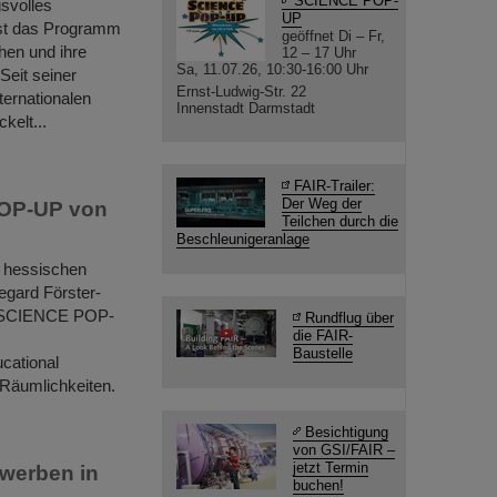
SCIENCE POP-
gsvolles
UP
ist das Programm
geöffnet Di – Fr,
hen und ihre
12 – 17 Uhr
Sa, 11.07.26, 10:30-16:00 Uhr
Seit seiner
Ernst-Ludwig-Str. 22
ernationalen
Innenstadt Darmstadt
kelt...
FAIR-Trailer:
Der Weg der
POP-UP von
Teilchen durch die
Beschleunigeranlage
m hessischen
egard Förster-
m SCIENCE POP-
Rundflug über
die FAIR-
Baustelle
ucational
 Räumlichkeiten.
Besichtigung
von GSI/FAIR –
jetzt Termin
 werben in
buchen!