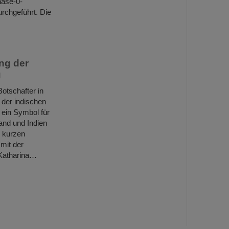
ase-0-
rchgeführt. Die
ng der
g
tschafter in
 der indischen
 ein Symbol für
and und Indien
r kurzen
mit der
 Katharina…