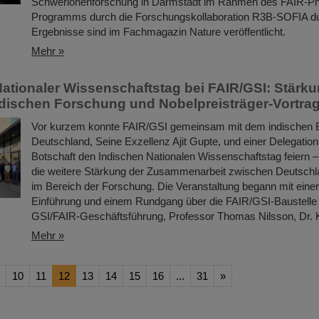
Schwerionenforschung in Darmstadt im Rahmen des FAIR-Ph
Programms durch die Forschungskollaboration R3B-SOFIA du
Ergebnisse sind im Fachmagazin Nature veröffentlicht.
Mehr »
Nationaler Wissenschaftstag bei FAIR/GSI: Stärku
dischen Forschung und Nobelpreisträger-Vortra
Vor kurzem konnte FAIR/GSI gemeinsam mit dem indischen Bo
Deutschland, Seine Exzellenz Ajit Gupte, und einer Delegation
Botschaft den Indischen Nationalen Wissenschaftstag feiern –
die weitere Stärkung der Zusammenarbeit zwischen Deutschl
im Bereich der Forschung. Die Veranstaltung begann mit eine
Einführung und einem Rundgang über die FAIR/GSI-Baustelle 
GSI/FAIR-Geschäftsführung, Professor Thomas Nilsson, Dr.
Mehr »
10
11
12
13
14
15
16
...
31
»