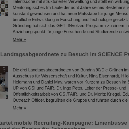
Talentsuche mit strukturierter Verwaltung und stellt ein wirkun
Mentoring sicher. Im Laufe der acht Jahre seines Bestehens 
konstant gewachsen und hat neue Maßstäbe für junge Mensc
berufliche Entwicklung in Forschung und Technologie gesetzt. 
Gründung hat sich das GET_INvolved-Programm zu einem int
Anziehungspunkt für junge Forschende und Studierende entwic
Mehr »
 Landtagsabgeordnete zu Besuch im SCIENCE 
Die drei Landtagsabgeordneten von Bündnis90/Die Grünen i
Ausschuss für Wissenschaft und Kultur, Nina Eisenhardt, Hild
Heldmann und Daniel May, waren vor Kurzem zu Besuch i
UP von GSI und FAIR. Dr. Ingo Peter, Leiter der Presse- und
Öffentlichkeitsarbeit von GSI/FAIR, und Dr. Moritz Kriegel, Ed
Outreach Officer, begrüßten die Gruppe und führten durch die
Mehr »
tartet mobile Recruiting-Kampagne: Linienbusse