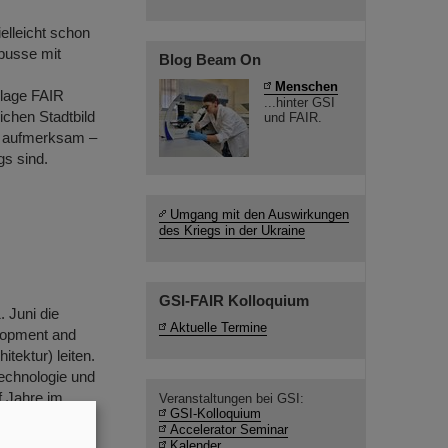
elleicht schon
nbusse mit
Blog Beam On
Menschen
nlage FAIR
...hinter GSI
ichen Stadtbild
und FAIR.
IR aufmerksam –
gs sind.
Umgang mit den Auswirkungen
des Kriegs in der Ukraine
GSI-FAIR Kolloquium
 Juni die
Aktuelle Termine
lopment and
itektur) leiten.
echnologie und
f Jahre im
Veranstaltungen bei GSI:
GSI-Kolloquium
t legt einen
Accelerator Seminar
...
Kalender