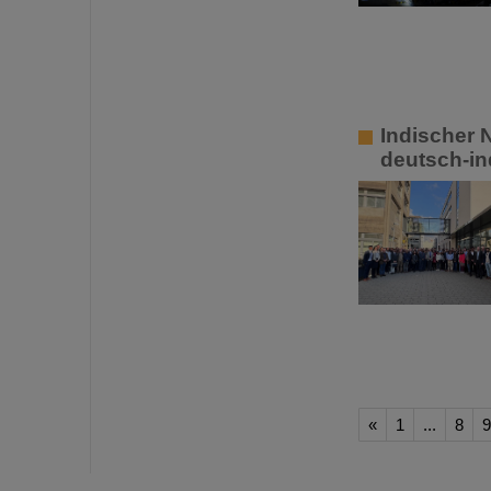
Indischer 
deutsch-in
«
1
...
8
9