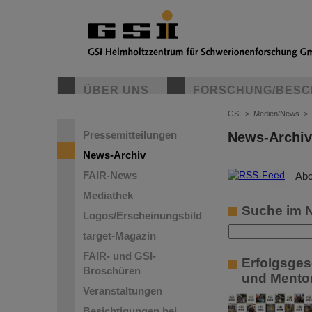
ÜBER UNS
FORSCHUNG/BESC
GSI
>
Medien/News
>
Pressemitteilungen
News-Archiv
News-Archiv
FAIR-News
©
Abo
Mediathek
Suche im 
Logos/Erscheinungsbild
target-Magazin
FAIR- und GSI-
Erfolgsges
Broschüren
und Mentor
Veranstaltungen
Besichtigungen bei