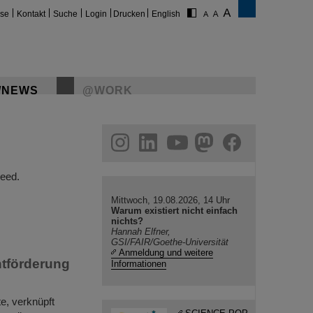
ise
Kontakt
Suche
Login
Drucken
English
/NEWS
@WORK
gram
linkedin
youtube
helmholtz.social
facebook
eed.
Mittwoch, 19.08.2026, 14 Uhr
Warum existiert nicht einfach
nichts?
Hannah Elfner,
GSI/FAIR/Goethe-Universität
Anmeldung und weitere
ntförderung
Informationen
e, verknüpft