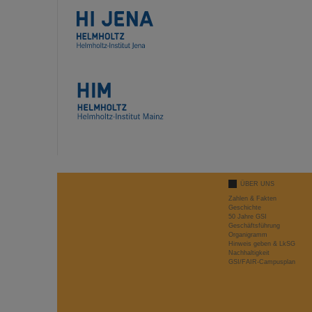
ÜBER UNS
Zahlen & Fakten
Geschichte
50 Jahre GSI
Geschäftsführung
Organigramm
Hinweis geben & LkSG
Nachhaltigkeit
GSI/FAIR-Campusplan