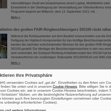
internetfähigen Gerät wie beispielsweise einem Laptop, Mobiltelefon oder 
Einwahllink in die Übertragung der Veranstaltung per Videokonferenz ein
Programm beginnt am Mittwoch, dem 13. September 2023, mit…
Mehr »
tallation des großen FAIR-Ringbeschleunigers SIS100 rückt nähe
Während die Rohbauarbeiten auf dem Baufeld voranschreiten und die En
Fertigung der Hightech-Komponenten für das künftige Beschleunigerzentru
werden die nächsten entscheidenden Weichen für den großen FAIR-Ring
SIS100 gestellt: Die Montage der Beschleunigermaschine in den neu err
wird vorbereitet, der Endspurt Richtung Installationsstart des SIS100 hat 
Verantwortlichen der zuständigen Teilprojekte SIS100/SIS18 und SMG (Si
Mehr »
 Ge-64 in der rp-Nukleosynthese als Antrieb kosmischer Röntge
ktieren Ihre Privatsphäre
Neue kernphysikalische Daten ermöglichen ein besseres Verständnis für 
H) verwenden Cookies auf „gsi.de“. Einzelheiten zu den Arten von Co
von Neutronensternen. Hochpräzise Messungen von Kernmassen belege
 finden Sie unten und in unserem
Cookie-Hinweis
. Bitte willigen Sie in 
on Cookies ein, wie in unserem Cookie-Hinweis beschrieben, indem Si
Wartepunkt-Kern in der Nukleosynthese durch schnellen Protoneneinfang 
 fortsetzen“ klicken, um die bestmögliche Nutzererfahrung auf unsere
Grundlage für die Modellierung von Röntgenausbrüchen auf Neutronenster
e können auch Ihre bevorzugten Einstellungen vornehmen oder Cooki
Doppelsternsystemen. Die Experimente wurden von einem internationale
e unbedingt erforderlicher Cookies).
Mitwirkung von Wissenschaftler*innen des ...
Mehr »
is und weitere Informationen
.