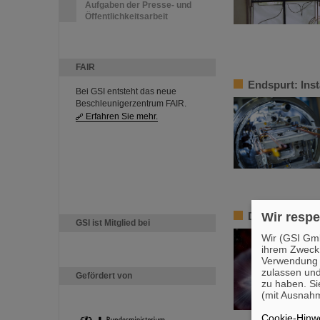
Aufgaben der Presse- und
Öffentlichkeitsarbeit
FAIR
Endspurt: Ins
Bei GSI entsteht das neue
Beschleunigerzentrum FAIR.
Erfahren Sie mehr.
Die Rolle von
Wir respe
GSI ist Mitglied bei
Wir (GSI Gmb
ihrem Zweck
Verwendung v
zulassen und
Gefördert von
zu haben. Si
(mit Ausnahm
Cookie-Hinwe