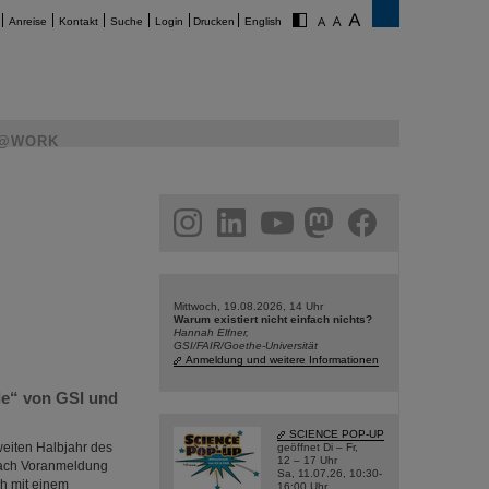
Anreise
Kontakt
Suche
Login
Drucken
English
@WORK
am
linkedin
youtube
helmholtz.social
facebook
Mittwoch, 19.08.2026, 14 Uhr
Warum existiert nicht einfach nichts?
Hannah Elfner,
GSI/FAIR/Goethe-Universität
Anmeldung und weitere Informationen
le“ von GSI und
SCIENCE POP-UP
weiten Halbjahr des
geöffnet Di – Fr,
12 – 17 Uhr
 nach Voranmeldung
Sa, 11.07.26, 10:30-
ch mit einem
16:00 Uhr