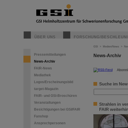
ÜBER UNS
FORSCHUNG/BESCHLEUN
GSI
>
Medien/News
>
Ne
Pressemitteilungen
News-Archiv
News-Archiv
FAIR-News
©
Abonni
Mediathek
Logos/Erscheinungsbild
Suche im New
target-Magazin
FAIR- und GSI-Broschüren
Veranstaltungen
Strahlen in v
FAIR weiterhi
Besichtigungen bei GSI/FAIR
Fanshop
Ansprechpersonen