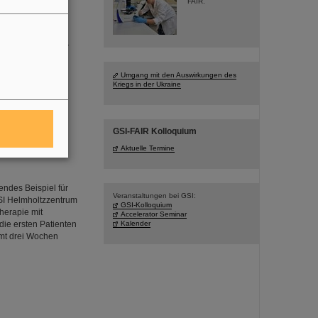
FAIR.
n der Wegbereiter
 im Alter von 78
Umgang mit den Auswirkungen des
Kriegs in der Ukraine
GSI-FAIR Kolloquium
Aktuelle Termine
endes Beispiel für
Veranstaltungen bei GSI:
GSI Helmholtzzentrum
GSI-Kolloquium
herapie mit
Accelerator Seminar
ie ersten Patienten
Kalender
amt drei Wochen