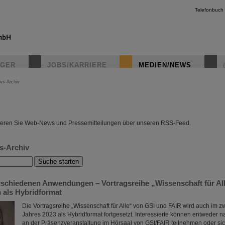
Telefonbuch
IGER
JOBS/KARRIERE
MEDIEN/NEWS
ws-Archiv
instagr
eren Sie Web-News und Pressemitteilungen über unseren RSS-Feed.
s-Archiv
erschiedenen Anwendungen – Vortragsreihe „Wissenschaft für Al
n als Hybridformat
Die Vortragsreihe „Wissenschaft für Alle“ von GSI und FAIR wird auch im z
Jahres 2023 als Hybridformat fortgesetzt. Interessierte können entweder
an der Präsenzveranstaltung im Hörsaal von GSI/FAIR teilnehmen oder si