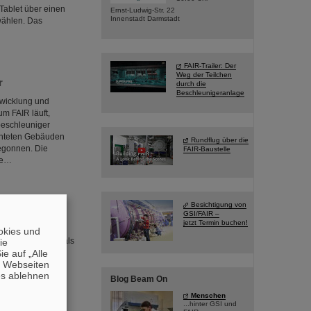
Tablet über einen
Ernst-Ludwig-Str. 22
Innenstadt Darmstadt
wählen. Das
FAIR-Trailer: Der
Weg der Teilchen
r
durch die
Beschleunigeranlage
twicklung und
m FAIR läuft,
beschleuniger
ichteten Gebäuden
Rundflug über die
begonnen. Die
FAIR-Baustelle
te…
Besichtigung von
nausbrüche
GSI/FAIR –
jetzt Termin buchen!
die Eigenschaften
okies und
n Germanium-64 als
die
e auf „Alle
und bilden die
n Webseiten
nen als Teil von
es ablehnen
n Team unter
Blog Beam On
Menschen
...hinter GSI und