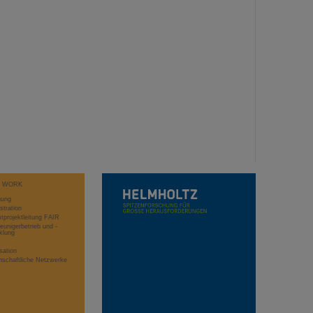
T WORK
hung
stration
projektleitung FAIR
eunigerbetrieb und -
klung
sation
schaftliche Netzwerke