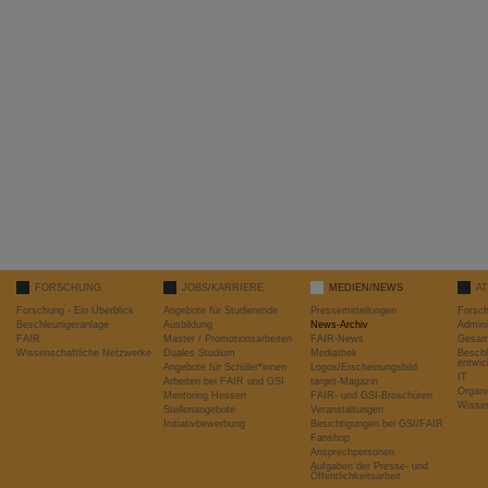
FORSCHUNG
JOBS/KARRIERE
MEDIEN/NEWS
A
Forschung - Ein Überblick
Angebote für Studierende
Pressemitteilungen
Forsc
Beschleunigeranlage
Ausbildung
News-Archiv
Admini
FAIR
Master / Promotionsarbeiten
FAIR-News
Gesamt
Wissenschaftliche Netzwerke
Duales Studium
Mediathek
Beschl
entwic
Angebote für Schüler*innen
Logos/Erscheinungsbild
IT
Arbeiten bei FAIR und GSI
target-Magazin
Organi
Mentoring Hessen
FAIR- und GSI-Broschüren
Wissen
Stellenangebote
Veranstaltungen
Initiativbewerbung
Besichtigungen bei GSI/FAIR
Fanshop
Ansprechpersonen
Aufgaben der Presse- und
Öffentlichkeitsarbeit