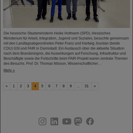
Die hessische Staatsministerin Heike Hofmann (SPD), Hessisches
Ministerium für Arbeit, Integration, Jugend und Soziales, besuchte gemeinsam
mit den Landtagsabgeordneten Peter Franz und Hartwig Jourdan (beide
CDU) GSI und FAIR in Darmstadt. Ein Austausch über die aktuelle Situation
nach dem Brandereignis, die Auswirkungen auf Forschung, Infrastruktur und
Beschäftigte sowie die Fortschritte beim FAIR-Projekt waren zentrale Themen
des Besuchs. Prof. Dr. Thomas Nilsson, Wissenschaftlicher…
Mehr »
«
1
2
3
4
5
6
7
8
9
...
31
»
instagram
linkedin
youtube
helmholtz.social
facebook