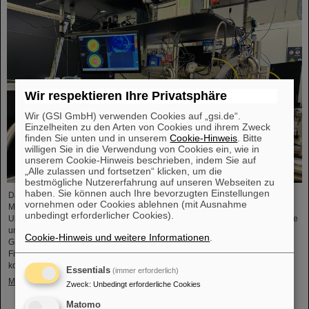
Wir respektieren Ihre Privatsphäre
Wir (GSI GmbH) verwenden Cookies auf „gsi.de“.
Einzelheiten zu den Arten von Cookies und ihrem Zweck
finden Sie unten und in unserem
Cookie-Hinweis
. Bitte
willigen Sie in die Verwendung von Cookies ein, wie in
unserem Cookie-Hinweis beschrieben, indem Sie auf
„Alle zulassen und fortsetzen“ klicken, um die
bestmögliche Nutzererfahrung auf unseren Webseiten zu
haben. Sie können auch Ihre bevorzugten Einstellungen
Das Projekt „Innovationspartnerschaft für Hochfluss-EUV-Strahlquellen in
vornehmen oder Cookies ablehnen (mit Ausnahme
Metrologie und Bildgebung (InnoEUV)” entwickelt lasergetriebene Extreme-
unbedingt erforderlicher Cookies).
Ultraviolett-(EUV)-Strahlquellen gezielt weiter für Anwendungen in Metrologie
und Bildgebung. Die Kooperation von Helmholtz Institut Jena (HI-Jena) und
Cookie-Hinweis und weitere Informationen
.
GSI Helmholtzzentrum für Schwerionenforschung in Darmstadt mit der Active
Fiber Systems GmbH (AFS) soll die Überführung in anwendungsnahe und
kommerzielle Anwendungen beschleunigen.
Essentials
(immer erforderlich)
Mehr »
Zweck
:
Unbedingt erforderliche Cookies
Matomo