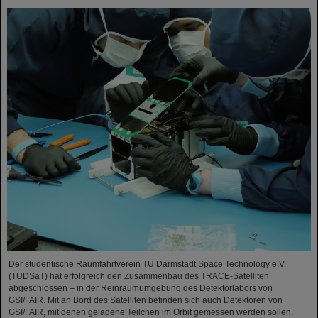
Der studentische Raumfahrtverein TU Darmstadt Space Technology e.V.
(TUDSaT) hat erfolgreich den Zusammenbau des TRACE-Satelliten
abgeschlossen – in der Reinraumumgebung des Detektorlabors von
GSI/FAIR. Mit an Bord des Satelliten befinden sich auch Detektoren von
GSI/FAIR, mit denen geladene Teilchen im Orbit gemessen werden sollen.