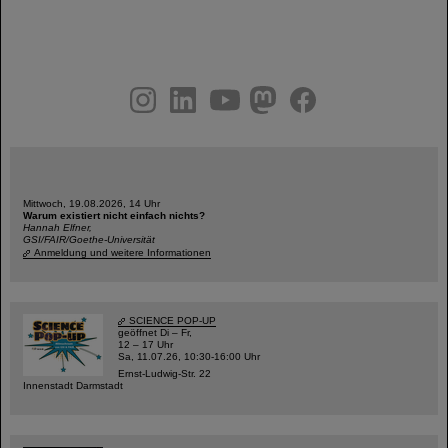
instagram
linkedin
youtube
helmholtz.social
facebook
Mittwoch, 19.08.2026, 14 Uhr
Warum existiert nicht einfach nichts?
Hannah Elfner,
GSI/FAIR/Goethe-Universität
Anmeldung und weitere Informationen
SCIENCE POP-UP
geöffnet Di – Fr,
12 – 17 Uhr
Sa, 11.07.26, 10:30-16:00 Uhr
Ernst-Ludwig-Str. 22
Innenstadt Darmstadt