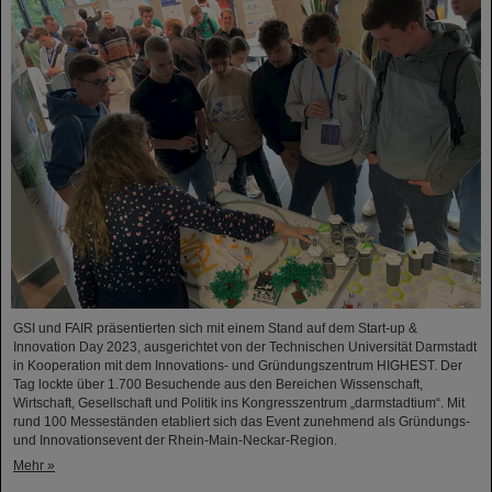
GSI und FAIR präsentierten sich mit einem Stand auf dem Start-up &
Innovation Day 2023, ausgerichtet von der Technischen Universität Darmstadt
in Kooperation mit dem Innovations- und Gründungszentrum HIGHEST. Der
Tag lockte über 1.700 Besuchende aus den Bereichen Wissenschaft,
Wirtschaft, Gesellschaft und Politik ins Kongresszentrum „darmstadtium“. Mit
rund 100 Messeständen etabliert sich das Event zunehmend als Gründungs-
und Innovationsevent der Rhein-Main-Neckar-Region.
Mehr »