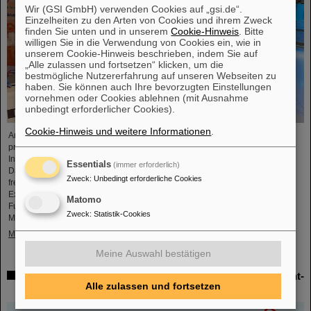
Wir (GSI GmbH) verwenden Cookies auf „gsi.de“.
Einzelheiten zu den Arten von Cookies und ihrem Zweck
finden Sie unten und in unserem
Cookie-Hinweis
. Bitte
willigen Sie in die Verwendung von Cookies ein, wie in
unserem Cookie-Hinweis beschrieben, indem Sie auf
„Alle zulassen und fortsetzen“ klicken, um die
bestmögliche Nutzererfahrung auf unseren Webseiten zu
haben. Sie können auch Ihre bevorzugten Einstellungen
vornehmen oder Cookies ablehnen (mit Ausnahme
unbedingt erforderlicher Cookies).
Cookie-Hinweis und weitere Informationen
.
Anlässlich des Geburtsdatums des chemischen Elements Darmstadtium
präsentierten sich GSI/FAIR vom 7. bis 9. November 2023 mit einem
Informationsstand im Einkaufszentrum Luisencenter im Herzen von
Essentials
(immer erforderlich)
Darmstadt. Die Nachfrage war enorm, der Stand an allen drei Tagen stark
Zweck
:
Unbedingt erforderliche Cookies
frequentiert. Die großen und kleinen Gäste erwarteten zwei Mitmach-
Experimente, mit denen sich der Beschleunigungsprozess und auch die
Matomo
Fusion zweier Elemente zu einem neuen spielerisch erfahren ließen.
Zweck
:
Statistik-Cookies
Mitarbeitende standen...
Mehr »
Meine Auswahl bestätigen
Herausragende GSI- und HI-Jena-Forschung als Highlight-
Alle zulassen und fortsetzen
Artikel im Physics Magazine veröffentlicht