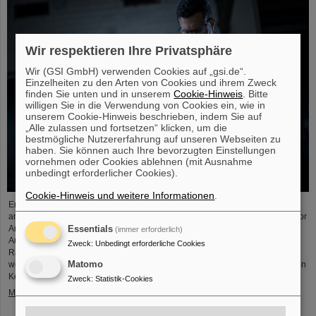
Wir respektieren Ihre Privatsphäre
Wir (GSI GmbH) verwenden Cookies auf „gsi.de“.
Einzelheiten zu den Arten von Cookies und ihrem Zweck
finden Sie unten und in unserem
Cookie-Hinweis
. Bitte
willigen Sie in die Verwendung von Cookies ein, wie in
unserem Cookie-Hinweis beschrieben, indem Sie auf
„Alle zulassen und fortsetzen“ klicken, um die
bestmögliche Nutzererfahrung auf unseren Webseiten zu
haben. Sie können auch Ihre bevorzugten Einstellungen
vornehmen oder Cookies ablehnen (mit Ausnahme
unbedingt erforderlicher Cookies).
Cookie-Hinweis und weitere Informationen
.
Ende August 2024 starteten zwölf junge Menschen in ihre berufliche Zukunft
am GSI Helmholtzzentrum für Schwerionenforschung und bei FAIR (Facility for
Antiproton and Ion Research). Sie verteilen sich auf sechs verschiedene
Essentials
(immer erforderlich)
Ausbildungsberufe in den technischen und kaufmännischen Bereichen. Im
Zweck
:
Unbedingt erforderliche Cookies
Rahmen einer Einführungsveranstaltung erhielten die Auszubildenden
wertvolle organisatorische Informationen und Gelegenheit zum gegenseitigen
Matomo
Kennenlernen. GSI und FAIR bieten den Auszubildenden ein…
Zweck
:
Statistik-Cookies
Mehr »