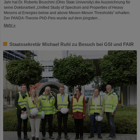
Jahr hat Dr. Roberto Bruschini (Ohio State University) die Auszeichnung für
seine Doktorarbeit „Unified Study of Spectrum and Properties of Heavy
Mesons at Energies below and above Meson-Meson Thresholds“ erhalten.
Der PANDA-Theorie-PhD-Peis wurde auf dem jüngsten…
Mehr »
Staatssekretär Michael Ruhl zu Besuch bei GSI und FAIR