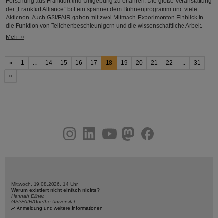
Forschung aus Frankfurt und Umgebung zu erfahren. Die große Veranstaltung
der „Frankfurt Alliance“ bot ein spannendem Bühnenprogramm und viele
Aktionen. Auch GSI/FAIR gaben mit zwei Mitmach-Experimenten Einblick in
die Funktion von Teilchenbeschleunigern und die wissenschaftliche Arbeit.
Mehr »
«
1
...
14
15
16
17
18
19
20
21
22
...
31
»
instagram
linkedin
youtube
helmholtz.social
facebook
Mittwoch, 19.08.2026, 14 Uhr
Warum existiert nicht einfach nichts?
Hannah Elfner,
GSI/FAIR/Goethe-Universität
Anmeldung und weitere Informationen