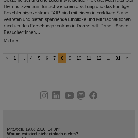
Helmholtzzentrum für Schwerionenforschung und das künftige
Beschleunigerzentrum FAIR sind mit einem interaktiven Stand
vertreten und bieten spannende Einblicke und Mitmachaktionen
rund um das Forschungszentrum in Darmstadt. Dabei können
Besucher*innen…
Mehr »
«
1
...
4
5
6
7
8
9
10
11
12
...
31
»
instagram
linkedin
youtube
helmholtz.social
facebook
Mittwoch, 19.08.2026, 14 Uhr
Warum existiert nicht einfach nichts?