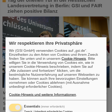
Tag der offenen Tür in der Hessischen
Landesvertretung in Berlin: GSI und FAIR
ziehen positive Bilanz
Wir respektieren Ihre Privatsphäre
Wir (GSI GmbH) verwenden Cookies auf „gsi.de“.
Einzelheiten zu den Arten von Cookies und ihrem Zweck
finden Sie unten und in unserem
Cookie-Hinweis
. Bitte
willigen Sie in die Verwendung von Cookies ein, wie in
unserem Cookie-Hinweis beschrieben, indem Sie auf
„Alle zulassen und fortsetzen“ klicken, um die
bestmögliche Nutzererfahrung auf unseren Webseiten zu
haben. Sie können auch Ihre bevorzugten Einstellungen
vornehmen oder Cookies ablehnen (mit Ausnahme
unbedingt erforderlicher Cookies).
Mit spannenden Einblicken in die Welt der Forschung und vielen
Cookie-Hinweis und weitere Informationen
.
interaktiven Angeboten haben das GSI Helmholtzzentrum für
Schwerionenforschung und das entstehende internationale
Essentials
(immer erforderlich)
Beschleunigerzentrum FAIR die Besucher*innen des Tags der
Zweck
:
Unbedingt erforderliche Cookies