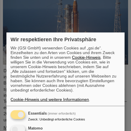
Wir respektieren Ihre Privatsphäre
Wir (GSI GmbH) verwenden Cookies auf „gsi.de“.
Einzelheiten zu den Arten von Cookies und ihrem Zweck
finden Sie unten und in unserem
Cookie-Hinweis
. Bitte
willigen Sie in die Verwendung von Cookies ein, wie in
unserem Cookie-Hinweis beschrieben, indem Sie auf
Das GSI Helmholtzzentrum für Schwerionenforschung und die
„Alle zulassen und fortsetzen“ klicken, um die
bestmögliche Nutzererfahrung auf unseren Webseiten zu
internationale Beschleunigeranlage FAIR haben einen wichtigen
haben. Sie können auch Ihre bevorzugten Einstellungen
Beitrag zum Erfolg der Artemis-II-Mondmission geleistet. Eine
vornehmen oder Cookies ablehnen (mit Ausnahme
speziell entwickelte Kamera für den Einsatz im Weltraum wurde
unbedingt erforderlicher Cookies).
im Vorfeld erfolgreich unter realitätsnahen Bedingungen am
Cookie-Hinweis und weitere Informationen
.
Teilchenbeschleuniger von GSI und FAIR getestet. Die Kamera –
ein speziell angepasstes Modell der Nikon Z9 – wurde im März
2025 von der NASA am Teilchenbeschleuniger von GSI/FAIR
Essentials
(immer erforderlich)
umfangreichen ...
Zweck
:
Unbedingt erforderliche Cookies
Mehr »
Matomo