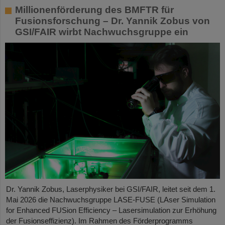
Millionenförderung des BMFTR für
Fusionsforschung – Dr. Yannik Zobus von
GSI/FAIR wirbt Nachwuchsgruppe ein
Dr. Yannik Zobus, Laserphysiker bei GSI/FAIR, leitet seit dem 1.
Mai 2026 die Nachwuchsgruppe LASE-FUSE (LAser Simulation
for Enhanced FUSion Efficiency – Lasersimulation zur Erhöhung
der Fusionseffizienz). Im Rahmen des Förderprogramms