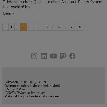
Teilchen aus einem Quark und einem Antiquark. Dieses System
ist ausschließlich…
Mehr »
«
1
2
3
4
5
6
7
8
9
...
31
»
instagram
linkedin
youtube
helmholtz.social
facebook
Mittwoch, 19.08.2026, 14 Uhr
Warum existiert nicht einfach nichts?
Hannah Elfner,
GSI/FAIR/Goethe-Universität
Anmeldung und weitere Informationen