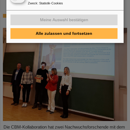
Zweck
:
Statistik-Cookies
CBM-Dissertationspreis für Dario Ramirez
Meine Auswahl bestätigen
und Pavish Subramani
Alle zulassen und fortsetzen
Die CBM-Kollaboration hat zwei Nachwuchsforschende mit dem