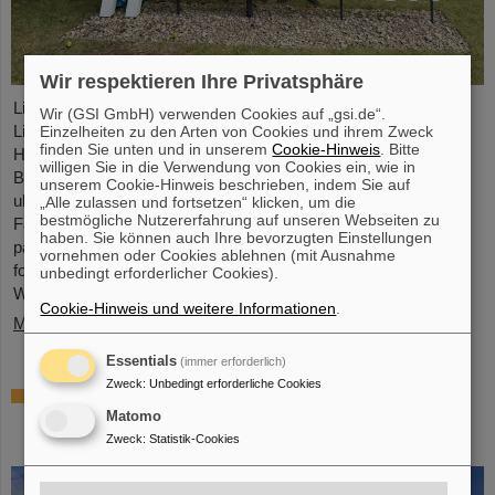
Wir respektieren Ihre Privatsphäre
Light Conversion, ein Laserunternehmen mit Sitz in Vilnius,
Wir (GSI GmbH) verwenden Cookies auf „gsi.de“.
Litauen, hat Class 5 Photonics, ein Spin-off von DESY und GSI
Einzelheiten zu den Arten von Cookies und ihrem Zweck
finden Sie unten und in unserem
Cookie-Hinweis
. Bitte
Helmholtzzentrum für Schwerionenforschung, übernommen.
willigen Sie in die Verwendung von Cookies ein, wie in
Beide Unternehmen sind Entwickler und Hersteller von
unserem Cookie-Hinweis beschrieben, indem Sie auf
ultraschnellen Lasersystemen. Sie vereinen jahrzehntelanges
„Alle zulassen und fortsetzen“ klicken, um die
bestmögliche Nutzererfahrung auf unseren Webseiten zu
Fachwissen in den Bereichen Femtosekundenlaser, optisch-
haben. Sie können auch Ihre bevorzugten Einstellungen
parametrische Chirped-Pulse-Amplifikation (OPCPA) und
vornehmen oder Cookies ablehnen (mit Ausnahme
fortschrittliche nichtlineare Technologien für den Einsatz in
unbedingt erforderlicher Cookies).
Wissenschaft als auch für…
Cookie-Hinweis und weitere Informationen
.
Mehr »
Essentials
(immer erforderlich)
Zweck
:
Unbedingt erforderliche Cookies
NUSTAR installiert erste Großkomponente
bei FAIR: GLAD-Vakuumkammer steht im
Matomo
High Energy Cave
Zweck
:
Statistik-Cookies