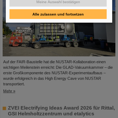
Meine Auswahl bestätigen
Alle zulassen und fortsetzen
Auf der FAIR-Baustelle hat die NUSTAR-Kollaboration einen
wichtigen Meilenstein erreicht: Die GLAD-Vakuumkammer – die
erste Großkomponente des NUSTAR-Experimentaufbaus –
wurde erfolgreich in das High Energy Cave von NUSTAR
transportiert.
Mehr »
ZVEI Electrifying Ideas Award 2026 für Rittal,
GSI Helmholtzzentrum und etalytics