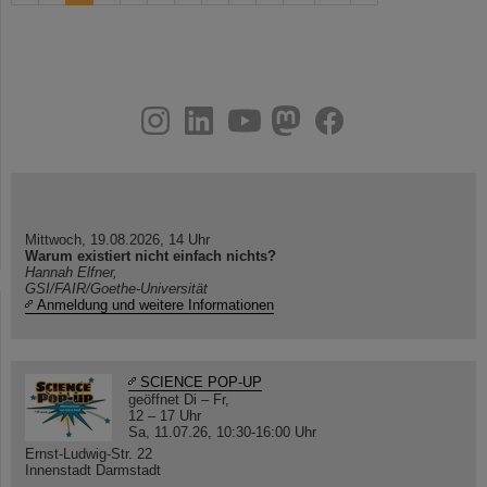
instagram
linkedin
youtube
helmholtz.social
facebook
Mittwoch, 19.08.2026, 14 Uhr
Warum existiert nicht einfach nichts?
Hannah Elfner,
GSI/FAIR/Goethe-Universität
Anmeldung und weitere Informationen
SCIENCE POP-UP
geöffnet Di – Fr,
12 – 17 Uhr
Sa, 11.07.26, 10:30-16:00 Uhr
Ernst-Ludwig-Str. 22
Innenstadt Darmstadt