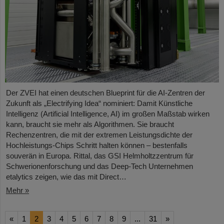
Der ZVEI hat einen deutschen Blueprint für die AI-Zentren der
Zukunft als „Electrifying Idea“ nominiert: Damit Künstliche
Intelligenz (Artificial Intelligence, AI) im großen Maßstab wirken
kann, braucht sie mehr als Algorithmen. Sie braucht
Rechenzentren, die mit der extremen Leistungsdichte der
Hochleistungs-Chips Schritt halten können – bestenfalls
souverän in Europa. Rittal, das GSI Helmholtzzentrum für
Schwerionenforschung und das Deep-Tech Unternehmen
etalytics zeigen, wie das mit Direct…
Mehr »
«
1
2
3
4
5
6
7
8
9
...
31
»