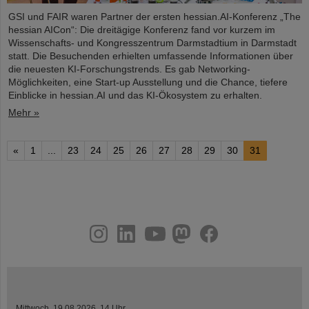
GSI und FAIR waren Partner der ersten hessian.AI-Konferenz „The
hessian AICon“: Die dreitägige Konferenz fand vor kurzem im
Wissenschafts- und Kongresszentrum Darmstadtium in Darmstadt
statt. Die Besuchenden erhielten umfassende Informationen über
die neuesten KI-Forschungstrends. Es gab Networking-
Möglichkeiten, eine Start-up Ausstellung und die Chance, tiefere
Einblicke in hessian.AI und das KI-Ökosystem zu erhalten.
Mehr »
«
1
...
23
24
25
26
27
28
29
30
31
instagram
linkedin
youtube
helmholtz.social
facebook
Mittwoch, 19.08.2026, 14 Uhr