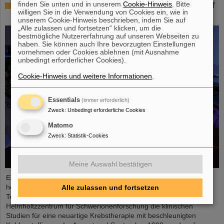
finden Sie unten und in unserem
Cookie-Hinweis
. Bitte
25 Jahre Tumortherapie: Präzise Waffen im Kampf
willigen Sie in die Verwendung von Cookies ein, wie in
gegen den Krebs
unserem Cookie-Hinweis beschrieben, indem Sie auf
„Alle zulassen und fortsetzen“ klicken, um die
bestmögliche Nutzererfahrung auf unseren Webseiten zu
haben. Sie können auch Ihre bevorzugten Einstellungen
vornehmen oder Cookies ablehnen (mit Ausnahme
unbedingt erforderlicher Cookies).
Cookie-Hinweis und weitere Informationen
.
Essentials
(immer erforderlich)
Zweck
:
Unbedingt erforderliche Cookies
Matomo
Zweck
:
Statistik-Cookies
Meine Auswahl bestätigen
Es war der Beginn einer Erfolgsgeschichte und ist bis heute ein
herausragendes Beispiel für vorbildlich gelungenen
Alle zulassen und fortsetzen
Technologietransfer: Vor 25 Jahren starteten am GSI
Helmholtzzentrum für Schwerionenforschung die klinischen
Studien für eine neuartige Krebstherapie mit beschleunigten