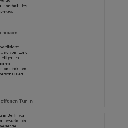
 wurde,
ur innerhalb des
plexes.
an neuem
oordinierte
Jahre vom Land
telligentes
*innen
nten direkt am
ersonalisiert
offenen Tür in
 in Berlin von
n erwartet ein
sweisende