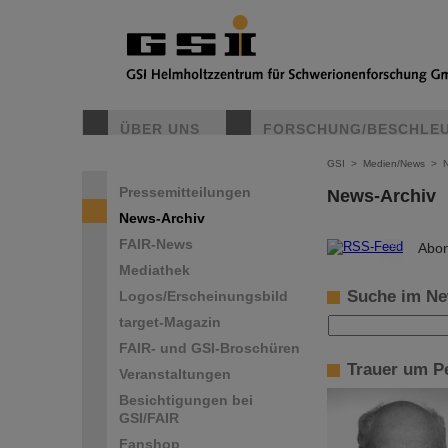
ÜBER UNS
FORSCHUNG/BESCHLE
GSI
>
Medien/News
>
Pressemitteilungen
News-Archiv
News-Archiv
FAIR-News
©
Abon
Mediathek
Suche im Ne
Logos/Erscheinungsbild
target-Magazin
FAIR- und GSI-Broschüren
Trauer um P
Veranstaltungen
Besichtigungen bei
GSI/FAIR
Fanshop