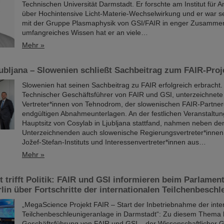
Technischen Universität Darmstadt. Er forschte am Institut für
über Hochintensive Licht-Materie-Wechselwirkung und er war s
mit der Gruppe Plasmaphysik von GSI/FAIR in enger Zusammen
umfangreiches Wissen hat er an viele…
Mehr »
jubljana – Slowenien schließt Sachbeitrag zum FAIR-Proj
Slowenien hat seinen Sachbeitrag zu FAIR erfolgreich erbracht.
Technischer Geschäftsführer von FAIR und GSI, unterzeichnet
Vertreter*innen von Tehnodrom, der slowenischen FAIR-Partnero
endgültigen Abnahmeunterlagen. An der festlichen Veranstaltun
Hauptsitz von Cosylab in Ljubljana stattfand, nahmen neben de
Unterzeichnenden auch slowenische Regierungsvertreter*inne
Jožef-Stefan-Instituts und Interessenvertreter*innen aus…
Mehr »
 trifft Politik: FAIR und GSI informieren beim Parlamen
lin über Fortschritte der internationalen Teilchenbesch
„MegaScience Projekt FAIR – Start der Inbetriebnahme der inte
Teilchenbeschleunigeranlage in Darmstadt“: Zu diesem Thema h
Geschäftsführung von FAIR und GSI – der Wissenschaftlicher G