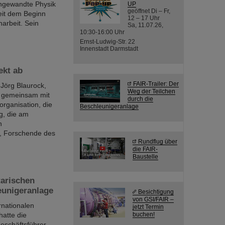
 Angewandte Physik
UP
geöffnet Di – Fr,
eit dem Beginn
12 – 17 Uhr
arbeit. Sein
Sa, 11.07.26,
10:30-16:00 Uhr
Ernst-Ludwig-Str. 22
Innenstadt Darmstadt
ekt ab
FAIR-Trailer: Der
 Jörg Blaurock,
Weg der Teilchen
e gemeinsam mit
durch die
rganisation, die
Beschleunigeranlage
g, die am
n
n, Forschende des
Rundflug über
die FAIR-
Baustelle
tarischen
leunigeranlage
Besichtigung
von GSI/FAIR –
rnationalen
jetzt Termin
atte die
buchen!
eschäftsführer