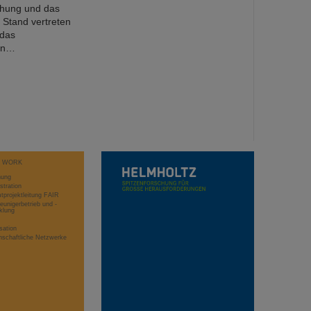
chung und das
 Stand vertreten
 das
nen…
T WORK
hung
stration
projektleitung FAIR
eunigerbetrieb und -
klung
sation
schaftliche Netzwerke