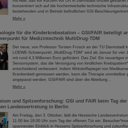
mit ABB, das vor Kurzem vor Ort in Darmstadt offiziell gestartet
konzentriert sich auf die hochentwickelte technische Infrastrukt
bestehenden und in Betrieb befindlichen GSI-Beschleunigerkom
Mehr »
ologie für die Kinderkrebsstation – GSI/FAIR beteiligt 
rpunkt für Medizintechnik MultiDrug-TDM
Der neue, von Professor Torsten Frosch an der TU Darmstadt k
LOEWE-Schwerpunkt „MultiDrug-TDM“ wird ab Januar für vier 
mit rund 4,3 Millionen Euro gefördert. Das Ziel: Ein neuartiges in
Sensorsystem, das die Versorgung von kindlichen Krebspatient
entscheidend verbessert. Indem Wirkstoffspiegel von Medikame
Krankenbett gemessen werden, kann die Therapie unmittelbar p
angepasst werden. GSI/FAIR sind über die Abteilung…
Mehr »
sium und Spitzenforschung: GSI und FAIR beim Tag der 
en Landesvertretung in Berlin
Am Freitag, den 3. Oktober, lädt die Hessische Landesvertretung
11:00 bis 18:00 Uhr zum Tag der offenen Tür ein. Besucher*inne
spannender Einblick in Hessens Spitzenforschung und zukunft