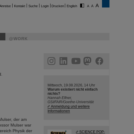
Anreise
Kontakt
Suche
Login
Drucken
English
@WORK
ram
linkedin
youtube
helmholtz.social
facebook
d.
Mittwoch, 19.08.2026, 14 Uhr
Warum existiert nicht einfach
nichts?
Hannah Elfner,
GSI/FAIR/Goethe-Universität
Anmeldung und weitere
Informationen
Mulser, der am
fessor Mulser war
ereich Physik der
SCIENCE POP-