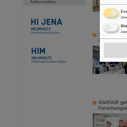
Außenstellen
Ess
Zwe
Ma
Zwe
Tag der offe
ziehen posit
GSI/FAIR geh
Forschungsin