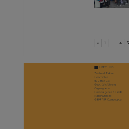
«
1
...
4
5
ÜBER UNS
Zahlen & Fakten
Geschichte
50 Jahre GSI
Geschäftsführung
Organigramm
Hinweis geben & LkSG
Nachhaltigkeit
GSI/FAIR-Campusplan