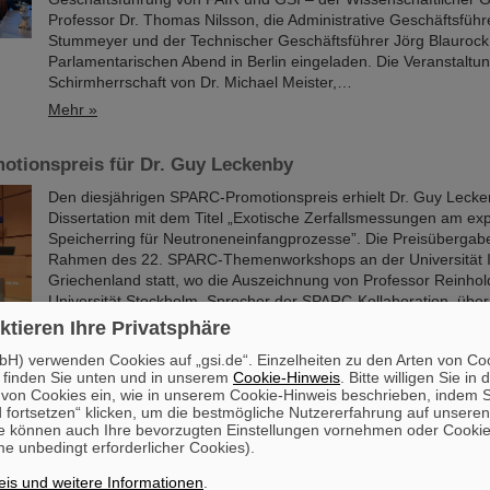
Professor Dr. Thomas Nilsson, die Administrative Geschäftsführe
Stummeyer und der Technischer Geschäftsführer Jörg Blaurock
Parlamentarischen Abend in Berlin eingeladen. Die Veranstaltun
Schirmherrschaft von Dr. Michael Meister,…
Mehr »
tionspreis für Dr. Guy Leckenby
Den diesjährigen SPARC-Promotionspreis erhielt Dr. Guy Lecke
Dissertation mit dem Titel „Exotische Zerfallsmessungen am ex
Speicherring für Neutroneneinfangprozesse”. Die Preisübergab
Rahmen des 22. SPARC-Themenworkshops an der Universität I
Griechenland statt, wo die Auszeichnung von Professor Reinho
Universität Stockholm, Sprecher der SPARC-Kollaboration, über
ktieren Ihre Privatsphäre
Mehr »
H) verwenden Cookies auf „gsi.de“. Einzelheiten zu den Arten von Co
 finden Sie unten und in unserem
Cookie-Hinweis
. Bitte willigen Sie in 
-Preis für GSI/FAIR-Wissenschaftler Michael Scholz: E
on Cookies ein, wie in unserem Cookie-Hinweis beschrieben, indem Si
gischen Strahlenforschung ausgezeichnet
 fortsetzen“ klicken, um die bestmögliche Nutzererfahrung auf unsere
e können auch Ihre bevorzugten Einstellungen vornehmen oder Cooki
Der GSI/FAIR-Wissenschaftler Privatdozent Dr. Michael Schol
e unbedingt erforderlicher Cookies).
der diesjährigen Jahrestagung der Deutschen Gesellschaft für b
Strahlenforschung (DeGBS) in München für seine Beiträge in d
is und weitere Informationen
.