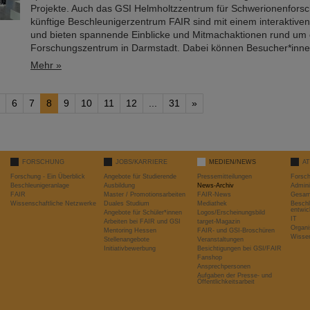
Projekte. Auch das GSI Helmholtzzentrum für Schwerionenfors
künftige Beschleunigerzentrum FAIR sind mit einem interaktiven
und bieten spannende Einblicke und Mitmachaktionen rund um
Forschungszentrum in Darmstadt. Dabei können Besucher*in
Mehr »
6
7
8
9
10
11
12
...
31
»
FORSCHUNG
JOBS/KARRIERE
MEDIEN/NEWS
A
Forschung - Ein Überblick
Angebote für Studierende
Pressemitteilungen
Forsc
Beschleunigeranlage
Ausbildung
News-Archiv
Admini
FAIR
Master / Promotionsarbeiten
FAIR-News
Gesamt
Wissenschaftliche Netzwerke
Duales Studium
Mediathek
Beschl
entwic
Angebote für Schüler*innen
Logos/Erscheinungsbild
IT
Arbeiten bei FAIR und GSI
target-Magazin
Organi
Mentoring Hessen
FAIR- und GSI-Broschüren
Wissen
Stellenangebote
Veranstaltungen
Initiativbewerbung
Besichtigungen bei GSI/FAIR
Fanshop
Ansprechpersonen
Aufgaben der Presse- und
Öffentlichkeitsarbeit