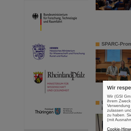
SPARC-Promo
Wir respe
Wir (GSI Gmb
ihrem Zweck
Ulrich-Hagen
Verwendung v
in der biolo
zulassen und
zu haben. Si
(mit Ausnahm
Cookie-Hinwe