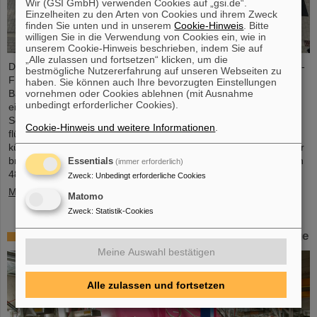
Wir (GSI GmbH) verwenden Cookies auf „gsi.de“.
Einzelheiten zu den Arten von Cookies und ihrem Zweck
finden Sie unten und in unserem
Cookie-Hinweis
. Bitte
willigen Sie in die Verwendung von Cookies ein, wie in
unserem Cookie-Hinweis beschrieben, indem Sie auf
„Alle zulassen und fortsetzen“ klicken, um die
Die erste Komponente des FAIR-Superfragmentseparators Super-
bestmögliche Nutzererfahrung auf unseren Webseiten zu
FRS, ein supraleitender Multiplett-Magnet, ist auf das FAIR-
haben. Sie können auch Ihre bevorzugten Einstellungen
vornehmen oder Cookies ablehnen (mit Ausnahme
Baufeld gebracht worden. Bei einem Multiplett handelt es sich um
unbedingt erforderlicher Cookies).
eine Kombination verschiedener Magnettypen (Quadrupol,
Sextupol, Oktupol und Steuerdipol), die in einem gemeinsamen
Cookie-Hinweis und weitere Informationen
.
flüssigen Heliumbehälter und Kryostat untergebracht sind. Der
kürzliche Transport der rund fünf Meter langen, zweieinhalb Meter
breiten und vier Meter hohen Komponente mit einem Gewicht von
Essentials
(immer erforderlich)
48 Tonnen…
Zweck
:
Unbedingt erforderliche Cookies
Mehr »
Matomo
Zweck
:
Statistik-Cookies
Erstes Experiment mit der HITRAP-Abbremsanlage
Meine Auswahl bestätigen
Alle zulassen und fortsetzen