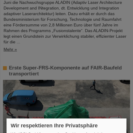
Juni die Nachwuchsgruppe ALADIN (Adaptiv Laser Architecture
Development and INtegration, dt. Entwicklung und Integration
adaptiver Laserarchitektur) leiten. Dazu erhält er durch das
Bundesministerium für Forschung, Technologie und Raumfahrt
eine Fördersumme von 2,8 Millionen Euro über fünf Jahre im
Rahmen des Programms „Fusionstalente“. Das ALADIN-Projekt
legt einen Grundstein zur Verwirklichung stabiler, effizienter Laser
für die ...
Mehr »
Erste Super-FRS-Komponente auf FAIR-Baufeld
transportiert
Wir respektieren Ihre Privatsphäre