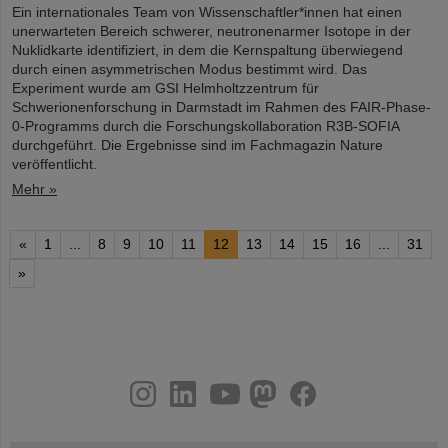
Ein internationales Team von Wissenschaftler*innen hat einen
unerwarteten Bereich schwerer, neutronenarmer Isotope in der
Nuklidkarte identifiziert, in dem die Kernspaltung überwiegend
durch einen asymmetrischen Modus bestimmt wird. Das
Experiment wurde am GSI Helmholtzzentrum für
Schwerionenforschung in Darmstadt im Rahmen des FAIR-Phase-
0-Programms durch die Forschungskollaboration R3B-SOFIA
durchgeführt. Die Ergebnisse sind im Fachmagazin Nature
veröffentlicht.
Mehr »
«
1
...
8
9
10
11
12
13
14
15
16
...
31
»
instagram
linkedin
youtube
helmholtz.social
facebook