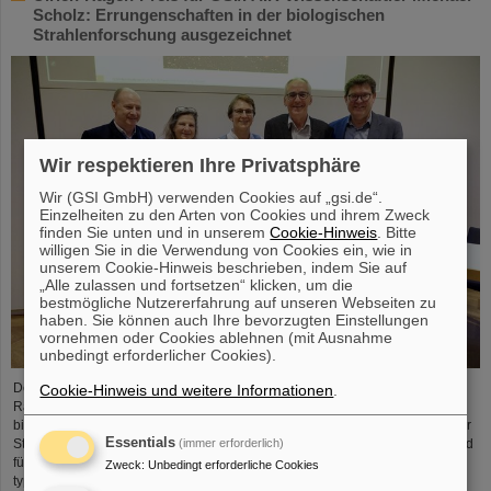
Scholz: Errungenschaften in der biologischen
Strahlenforschung ausgezeichnet
Wir respektieren Ihre Privatsphäre
Wir (GSI GmbH) verwenden Cookies auf „gsi.de“.
Einzelheiten zu den Arten von Cookies und ihrem Zweck
finden Sie unten und in unserem
Cookie-Hinweis
. Bitte
willigen Sie in die Verwendung von Cookies ein, wie in
unserem Cookie-Hinweis beschrieben, indem Sie auf
„Alle zulassen und fortsetzen“ klicken, um die
bestmögliche Nutzererfahrung auf unseren Webseiten zu
haben. Sie können auch Ihre bevorzugten Einstellungen
vornehmen oder Cookies ablehnen (mit Ausnahme
unbedingt erforderlicher Cookies).
Der GSI/FAIR-Wissenschaftler Privatdozent Dr. Michael Scholz wurde im
Cookie-Hinweis und weitere Informationen
.
Rahmen der diesjährigen Jahrestagung der Deutschen Gesellschaft für
biologische Strahlenforschung (DeGBS) in München für seine Beiträge in der
Essentials
(immer erforderlich)
Strahlenforschung mit dem Ulrich-Hagen-Preis ausgezeichnet. Der Preis wird
für herausragende Verdienste in der deutschen Strahlenforschung –
Zweck
:
Unbedingt erforderliche Cookies
typischerweise für ein Lebenswerk – vergeben.