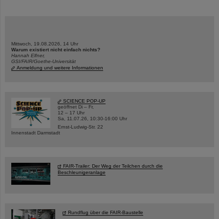
Mittwoch, 19.08.2026, 14 Uhr
Warum existiert nicht einfach nichts?
Hannah Elfner,
GSI/FAIR/Goethe-Universität
Anmeldung und weitere Informationen
SCIENCE POP-UP
geöffnet Di – Fr,
12 – 17 Uhr
Sa, 11.07.26, 10:30-16:00 Uhr
Ernst-Ludwig-Str. 22
Innenstadt Darmstadt
FAIR-Trailer: Der Weg der Teilchen durch die
Beschleunigeranlage
Rundflug über die FAIR-Baustelle