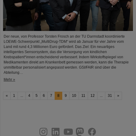
Der neue, von Professor Torsten Frosch an der TU Darmstadt koordinierte
LOEWE-Schwerpunkt „MultiDrug-TDM“ wird ab Januar für vier Jahre vom
Land mit rund 4,3 Millionen Euro gefördert. Das Ziel: Ein neuartiges
intelligentes Sensorsystem, das die Versorgung von kindlichen
Krebspatient*innen entscheidend verbessert. Indem Wirkstoffspiegel von
Medikamenten direkt am Krankenbett gemessen werden, kann die Therapie
unmittelbar personalisiert angepasst werden. GSI/FAIR sind über die
Abteilung…
Mehr »
«
1
...
4
5
6
7
8
9
10
11
12
...
31
»
instagram
linkedin
youtube
helmholtz.social
facebook