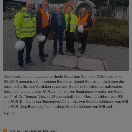
Der hessische Landtagsabgeordnete Sebastian Sommer (CDU) besuchte
GSI/FAIR gemeinsam mit seinem Büroleiter Daniel Georgi, um sich über die
wissenschaftlichen Aktivitäten sowie den Baufortschritt des internationalen
Beschleunigerzentrums FAIR zu informieren. Empfangen wurden die Gäste
von Prof. Dr. Thomas Nilsson, Wissenschaftlichem Geschäftsführer von GSI
und FAIR, Dr. Katharina Stummeyer, Administrativer Geschäftsführerin von GSI
und FAIR, Jörg Blaurock, Technischem Geschäftsführer von GSI und…
Mehr »
Trauer um Peter Mulser