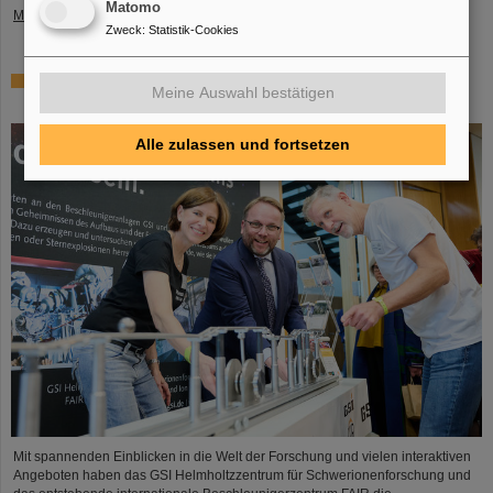
Matomo
Mehr »
Zweck
:
Statistik-Cookies
Tag der offenen Tür in der Hessischen Landesvertretung
Meine Auswahl bestätigen
in Berlin: GSI und FAIR ziehen positive Bilanz
Alle zulassen und fortsetzen
Mit spannenden Einblicken in die Welt der Forschung und vielen interaktiven
Angeboten haben das GSI Helmholtzzentrum für Schwerionenforschung und