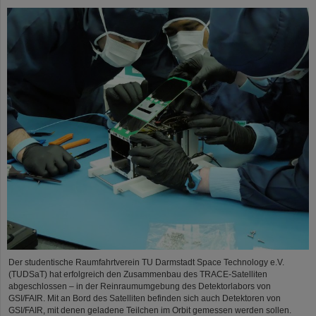
Der studentische Raumfahrtverein TU Darmstadt Space Technology e.V.
(TUDSaT) hat erfolgreich den Zusammenbau des TRACE-Satelliten
abgeschlossen – in der Reinraumumgebung des Detektorlabors von
GSI/FAIR. Mit an Bord des Satelliten befinden sich auch Detektoren von
GSI/FAIR, mit denen geladene Teilchen im Orbit gemessen werden sollen.