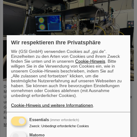
Wir respektieren Ihre Privatsphäre
Wir (GSI GmbH) verwenden Cookies auf „gsi.de“.
Einzelheiten zu den Arten von Cookies und ihrem Zweck
finden Sie unten und in unserem
Cookie-Hinweis
. Bitte
willigen Sie in die Verwendung von Cookies ein, wie in
unserem Cookie-Hinweis beschrieben, indem Sie auf
„Alle zulassen und fortsetzen“ klicken, um die
bestmögliche Nutzererfahrung auf unseren Webseiten zu
haben. Sie können auch Ihre bevorzugten Einstellungen
Das Projekt „Innovationspartnerschaft für Hochfluss-EUV-Strahlquellen in
vornehmen oder Cookies ablehnen (mit Ausnahme
Metrologie und Bildgebung (InnoEUV)” entwickelt lasergetriebene Extreme-
unbedingt erforderlicher Cookies).
Ultraviolett-(EUV)-Strahlquellen gezielt weiter für Anwendungen in Metrologie
und Bildgebung. Die Kooperation von Helmholtz Institut Jena (HI-Jena) und
Cookie-Hinweis und weitere Informationen
.
GSI Helmholtzzentrum für Schwerionenforschung in Darmstadt mit der Active
Fiber Systems GmbH (AFS) soll die Überführung in anwendungsnahe und
kommerzielle Anwendungen beschleunigen.
Essentials
(immer erforderlich)
Mehr »
Zweck
:
Unbedingt erforderliche Cookies
Matomo