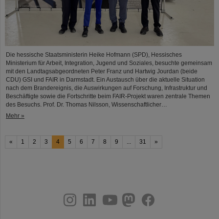
Die hessische Staatsministerin Heike Hofmann (SPD), Hessisches
Ministerium für Arbeit, Integration, Jugend und Soziales, besuchte gemeinsam
mit den Landtagsabgeordneten Peter Franz und Hartwig Jourdan (beide
CDU) GSI und FAIR in Darmstadt. Ein Austausch über die aktuelle Situation
nach dem Brandereignis, die Auswirkungen auf Forschung, Infrastruktur und
Beschäftigte sowie die Fortschritte beim FAIR-Projekt waren zentrale Themen
des Besuchs. Prof. Dr. Thomas Nilsson, Wissenschaftlicher…
Mehr »
«
1
2
3
4
5
6
7
8
9
...
31
»
instagram
linkedin
youtube
helmholtz.social
facebook