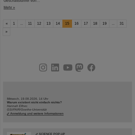
Geschäftsführer von…
Mehr »
«
1
...
11
12
13
14
15
16
17
18
19
...
31
»
instagram
linkedin
youtube
helmholtz.social
facebook
Mittwoch, 19.08.2026, 14 Uhr
Warum existiert nicht einfach nichts?
Hannah Elfner,
GSI/FAIR/Goethe-Universität
Anmeldung und weitere Informationen
SCIENCE POP-UP