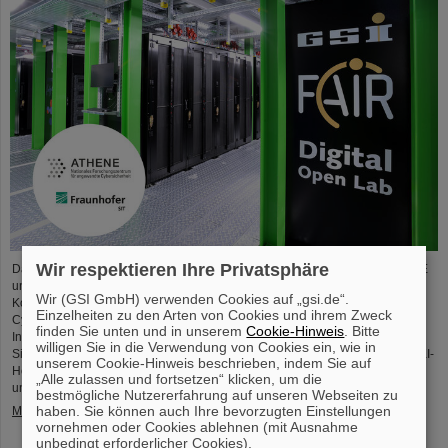
Wir respektieren Ihre Privatsphäre
Das Nationale Forschungszentrum für angewandte Cybersicherheit ATHENE
und das GSI Helmholtzzentrum für Schwerionenforschung starten eine
Wir (GSI GmbH) verwenden Cookies auf „gsi.de“.
Kooperation in den Bereichen wissenschaftliche Datenverarbeitung und
Einzelheiten zu den Arten von Cookies und ihrem Zweck
Cybersicherheit. Ziel der Zusammenarbeit ist es, leistungsstarke
finden Sie unten und in unserem
Cookie-Hinweis
. Bitte
Infrastrukturen für Forschungsprojekte einzurichten und zu nutzen sowie die
willigen Sie in die Verwendung von Cookies ein, wie in
Sicherheit von Rechenzentrumstechnologien zu verbessern. ATHENE wird KI-
unserem Cookie-Hinweis beschrieben, indem Sie auf
Hochleistungsrechner im GSI-Rechenzentrum „Green IT Cube“ installieren
„Alle zulassen und fortsetzen“ klicken, um die
und diese…
bestmögliche Nutzererfahrung auf unseren Webseiten zu
haben. Sie können auch Ihre bevorzugten Einstellungen
Mehr »
vornehmen oder Cookies ablehnen (mit Ausnahme
unbedingt erforderlicher Cookies).