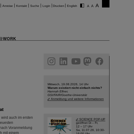
Anreise
Kontakt
Suche
Login
Drucken
English
@WORK
am
linkedin
youtube
helmholtz.social
facebook
Mittwoch, 19.08.2026, 14 Uhr
Warum existiert nicht einfach nichts?
Hannah Elfner,
GSI/FAIR/Goethe-Universität
Anmeldung und weitere Informationen
at
 wird auch im ersten
SCIENCE POP-UP
neuesten
geöffnet Di – Fr,
12 – 17 Uhr
r nach Voranmeldung
Sa, 11.07.26, 10:30-
ch mit einem
16:00 Uhr