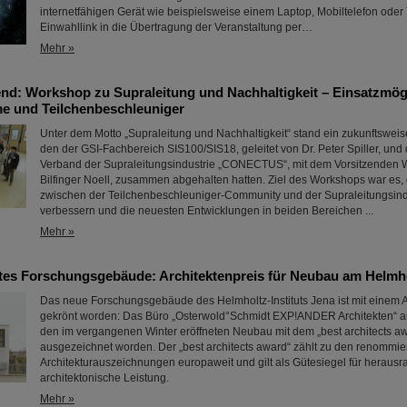
internetfähigen Gerät wie beispielsweise einem Laptop, Mobiltelefon oder 
Einwahllink in die Übertragung der Veranstaltung per…
Mehr »
nd: Workshop zu Supraleitung und Nachhaltigkeit – Einsatzmögl
e und Teilchenbeschleuniger
Unter dem Motto „Supraleitung und Nachhaltigkeit“ stand ein zukunftswei
den der GSI-Fachbereich SIS100/SIS18, geleitet von Dr. Peter Spiller, und
Verband der Supraleitungsindustrie „CONECTUS“, mit dem Vorsitzenden 
Bilfinger Noell, zusammen abgehalten hatten. Ziel des Workshops war es
zwischen der Teilchenbeschleuniger-Community und der Supraleitungsind
verbessern und die neuesten Entwicklungen in beiden Bereichen ...
Mehr »
es Forschungsgebäude: Architektenpreis für Neubau am Helmhol
Das neue Forschungsgebäude des Helmholtz-Instituts Jena ist mit einem A
gekrönt worden: Das Büro „Osterwold°Schmidt EXP!ANDER Architekten“ au
den im vergangenen Winter eröffneten Neubau mit dem „best architects a
ausgezeichnet worden. Der „best architects award“ zählt zu den renommie
Architekturauszeichnungen europaweit und gilt als Gütesiegel für heraus
architektonische Leistung.
Mehr »