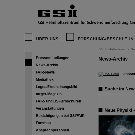
ÜBER UNS
FORSCHUNG/BESCHLEUN
GSI
>
Medien/News
>
Ne
Pressemitteilungen
News-Archiv
News-Archiv
FAIR-News
©
Abonni
Mediathek
Logos/Erscheinungsbild
Suche im New
target-Magazin
FAIR- und GSI-Broschüren
Veranstaltungen
Neue Physik! –
Besichtigungen bei GSI/FAIR
Fanshop
Ansprechpersonen