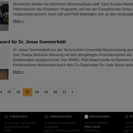
Vor kurzem fanden die jährlichen #ErasmusDays statt: Ganz Europa feierte
Aktionswoche das Erasmus+ Programm, ein von der Europäischen Union u
Austauschprogramm. Auch GSI und FAIR beteiligten sich an den Veranstal
Mehr »
ard für Dr. Jonas Sommerfeldt
Dr. Jonas Sommerfeldt von der Technischen Universität Braunschweig wurd
zum Thema Delbrück-Streuung mit dem diesjährigen Promotionspreis de
Kollaboration ausgezeichnet. Der SPARC PhD Award wurde im Rahmen 
Kollaborations-Workshops durch den Co-Organisator Dr. Carlo Bruno verl
Mehr »
4
25
26
27
28
29
30
31
»
FORSCHUNG
JOBS/KARRIERE
MEDIEN/NEWS
A
Forschung - Ein Überblick
Angebote für Studierende
Pressemitteilungen
Forsc
Beschleunigeranlage
Ausbildung
News-Archiv
Admini
FAIR
Master / Promotionsarbeiten
FAIR-News
Gesamt