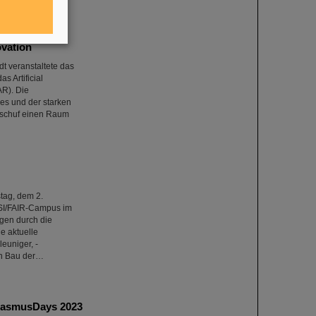
vation
t veranstaltete das
 Artificial
AR). Die
es und der starken
 schuf einen Raum
tag, dem 2.
SI/FAIR-Campus im
gen durch die
e aktuelle
euniger, -
den Bau der…
ErasmusDays 2023