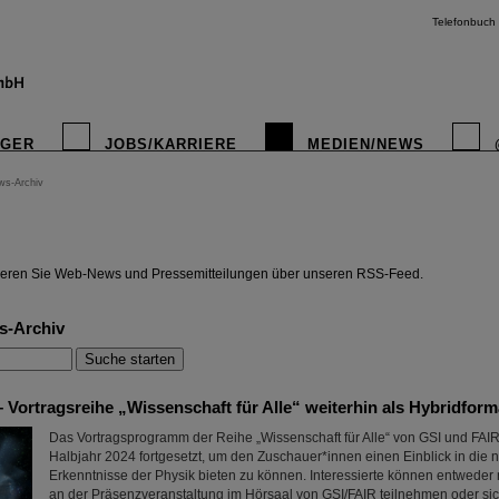
Telefonbuch
IGER
JOBS/KARRIERE
MEDIEN/NEWS
ws-Archiv
instagr
eren Sie Web-News und Pressemitteilungen über unseren RSS-Feed.
s-Archiv
 Vortragsreihe „Wissenschaft für Alle“ weiterhin als Hybridform
Das Vortragsprogramm der Reihe „Wissenschaft für Alle“ von GSI und FAIR
Halbjahr 2024 fortgesetzt, um den Zuschauer*innen einen Einblick in die 
Erkenntnisse der Physik bieten zu können. Interessierte können entwede
an der Präsenzveranstaltung im Hörsaal von GSI/FAIR teilnehmen oder si