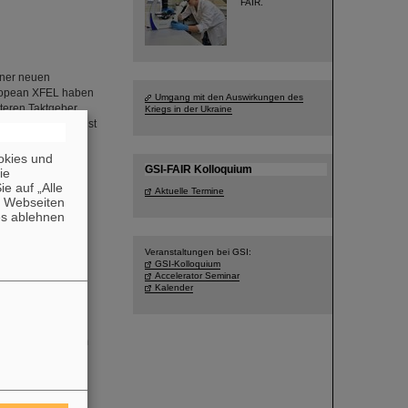
FAIR.
iner neuen
ropean XFEL haben
Umgang mit den Auswirkungen des
teren Taktgeber
Kriegs in der Ukraine
ermöglicht – das ist
as Team, zu dem
okies und
GSI-FAIR Kolloquium
die
e auf „Alle
Aktuelle Termine
n Webseiten
es ablehnen
Veranstaltungen bei GSI:
GSI-Kolloquium
Accelerator Seminar
ittel von über
Kalender
dung schwerer
“ zusammentun, um
equenz von
tenter Tumoren
il einer