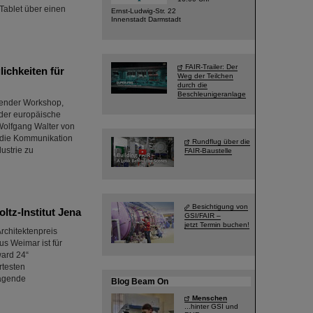
Tablet über einen
Ernst-Ludwig-Str. 22
Innenstadt Darmstadt
FAIR-Trailer: Der
ichkeiten für
Weg der Teilchen
durch die
Beschleunigeranlage
sender Workshop,
 der europäische
Wolfgang Walter von
, die Kommunikation
Rundflug über die
ustrie zu
FAIR-Baustelle
Besichtigung von
tz-Institut Jena
GSI/FAIR –
jetzt Termin buchen!
rchitektenpreis
s Weimar ist für
ward 24“
rtesten
ragende
Blog Beam On
Menschen
...hinter GSI und