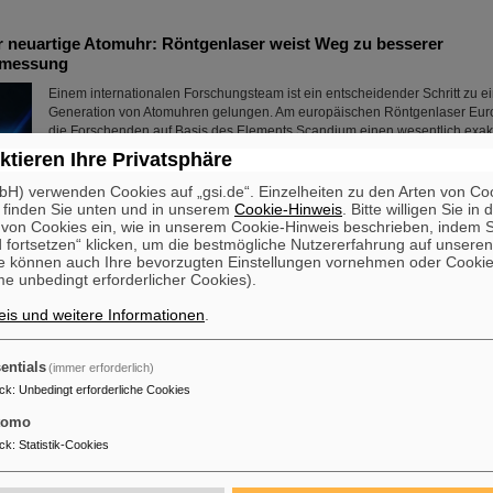
ür neuartige Atomuhr: Röntgenlaser weist Weg zu besserer
tmessung
Einem internationalen Forschungsteam ist ein entscheidender Schritt zu e
Generation von Atomuhren gelungen. Am europäischen Röntgenlaser Eu
die Forschenden auf Basis des Elements Scandium einen wesentlich exak
erzeugt, der eine Genauigkeit von einer Sekunde in 300 Milliarden Jahren 
ktieren Ihre Privatsphäre
rund tausendmal präziser als die Standard-Atomuhr auf Cäsium-Basis. D
auch Wissenschaftler*innen des Helmholtz-Instituts Jena, ....
H) verwenden Cookies auf „gsi.de“. Einzelheiten zu den Arten von Co
 finden Sie unten und in unserem
Cookie-Hinweis
. Bitte willigen Sie in 
Mehr »
on Cookies ein, wie in unserem Cookie-Hinweis beschrieben, indem Si
 fortsetzen“ klicken, um die bestmögliche Nutzererfahrung auf unsere
e können auch Ihre bevorzugten Einstellungen vornehmen oder Cooki
e unbedingt erforderlicher Cookies).
is und weitere Informationen
.
eutsche Wissenschaftskooperation: CNAO in Pavia erhält Förderm
für gemeinsames Forschungsprojekt mit GSI in Darmstadt
entials
(immer erforderlich)
ck
:
Unbedingt erforderliche Cookies
Zwei der führenden europäischen Zentren für die Erforschung und Anwen
Teilchen in der Onkologie werden sich im Rahmen des Projekts „CROSS
tomo
zum ersten Mal in einem lebenden Organismus zu untersuchen, ob die S
ck
:
Statistik-Cookies
Kohlenstoffionen gefolgt von Photonen bei der Behandlung strahlenresis
wirksamer ist als die umgekehrte Bestrahlungsreihenfolge. Die Studie ist Te
langjährigen Zusammenarbeit, in deren Rahmen....