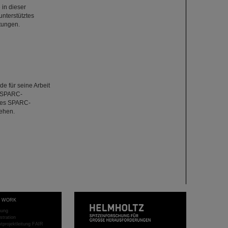
 in dieser
nterstütztes
tungen.
e für seine Arbeit
r SPARC-
des SPARC-
iehen.
T WORK
hung
stration
projektleitung FAIR