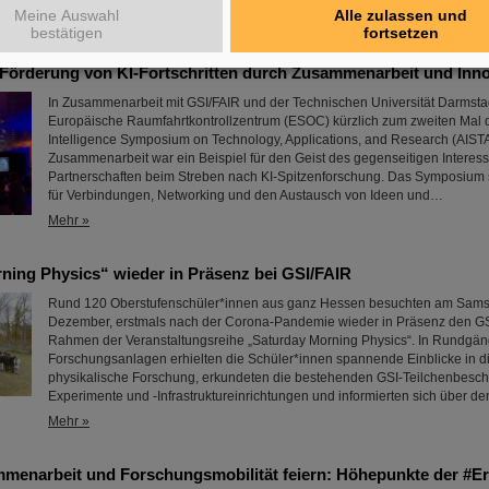
Meine Auswahl
Alle zulassen und
Mehr »
bestätigen
fortsetzen
Förderung von KI-Fortschritten durch Zusammenarbeit und Inno
In Zusammenarbeit mit GSI/FAIR und der Technischen Universität Darmstad
Europäische Raumfahrtkontrollzentrum (ESOC) kürzlich zum zweiten Mal das
Intelligence Symposium on Technology, Applications, and Research (AIST
Zusammenarbeit war ein Beispiel für den Geist des gegenseitigen Interess
Partnerschaften beim Streben nach KI-Spitzenforschung. Das Symposium
für Verbindungen, Networking und den Austausch von Ideen und…
Mehr »
ning Physics“ wieder in Präsenz bei GSI/FAIR
Rund 120 Oberstufenschüler*innen aus ganz Hessen besuchten am Sams
Dezember, erstmals nach der Corona-Pandemie wieder in Präsenz den G
Rahmen der Veranstaltungsreihe „Saturday Morning Physics“. In Rundgän
Forschungsanlagen erhielten die Schüler*innen spannende Einblicke in di
physikalische Forschung, erkundeten die bestehenden GSI-Teilchenbeschl
Experimente und -Infrastruktureinrichtungen und informierten sich über 
Mehr »
menarbeit und Forschungsmobilität feiern: Höhepunkte der #