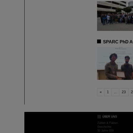
SPARC PhD Aw
«
1
...
23
2
ÜBER UNS
Zahlen & Fakten
Geschichte
50 Jahre GSI