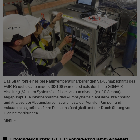
Das Strahlrohr eines bei Raumtemperatur arbeitenden Vakuumabschnitts des
FAIR-Ringebeschleunigers SIS100 wurde erstmals durch die GSI/FAIR-
Abteilung „Vacuum Systems“ auf Hochvakuumniveau (ca. 10-8 mbar)
abgepumpt. Die Inbetriebnahme des Pumpsystems dient der Aufzeichnung
und Analyse der Abpumpkurven sowie Tests der Ventile, Pumpen und
Vakuummessgeräte auf ihre Funktionstüchtigkeit und der Durchführung von
Dichtheitsprüfungen.
Mehr »
Erfolgsgeschichte: GET_INvolved-Programm erweitert