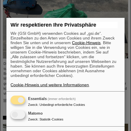
Wir respektieren Ihre Privatsphäre
Wir (GSI GmbH) verwenden Cookies auf „gsi.de“.
Einzelheiten zu den Arten von Cookies und ihrem Zweck
finden Sie unten und in unserem
Cookie-Hinweis
. Bitte
willigen Sie in die Verwendung von Cookies ein, wie in
unserem Cookie-Hinweis beschrieben, indem Sie auf
„Alle zulassen und fortsetzen“ klicken, um die
bestmögliche Nutzererfahrung auf unseren Webseiten zu
Die erste Komponente des FAIR-Superfragmentseparators Super-FRS, ein
haben. Sie können auch Ihre bevorzugten Einstellungen
supraleitender Multiplett-Magnet, ist auf das FAIR-Baufeld gebracht worden.
vornehmen oder Cookies ablehnen (mit Ausnahme
Bei einem Multiplett handelt es sich um eine Kombination verschiedener
unbedingt erforderlicher Cookies).
Magnettypen (Quadrupol, Sextupol, Oktupol und Steuerdipol), die in einem
gemeinsamen flüssigen Heliumbehälter und Kryostat untergebracht sind. Der
Cookie-Hinweis und weitere Informationen
.
kürzliche Transport der rund fünf Meter langen, zweieinhalb Meter breiten und
vier Meter hohen Komponente mit einem Gewicht von 48 Tonnen…
Essentials
(immer erforderlich)
Mehr »
Zweck
:
Unbedingt erforderliche Cookies
Matomo
Erstes Experiment mit der HITRAP-Abbremsanlage
Zweck
:
Statistik-Cookies