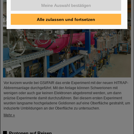
Meine Auswahl bestätigen
Alle zulassen und fortsetzen
Vor kurzem wurde bei GSI/FAIR das erste Experiment mit der neuen HITRAP-
Abbremsanlage durchgeführt. Mit der Anlage können Schwerionen mit
wenigen oder auch gar keinen Elektronen abgebremst werden, um dann
präzise Experimente damit durchzuführen. Bei diesem ersten Experiment
wurden langsame hochgeladene Goldionen auf eine Oberfläche gestrahlt, um
induzierte Umbildungen an der Oberfläche zu untersuchen.
Mehr »
Protonen auf Reisen