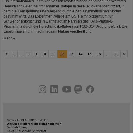
Ein internationales Team von Wissenschaftler*innen hat einen unerwarteten
Bereich schwerer, neutronenarmer Isotope in der Nuklidkarte identifiziert, in
dem die Kernspaltung überwiegend durch einen asymmetrischen Modus
bestimmt wird. Das Experiment wurde am GSI Helmholtzzentrum für
Schwerionenforschung in Darmstadt im Rahmen des FAIR-Phase-0-
Programms durch die Forschungskollaboration R3B-SOFIA durchgeführt. Die
Ergebnisse sind im Fachmagazin Nature veröffentlicht.
Mehr »
«
1
...
8
9
10
11
12
13
14
15
16
...
31
»
instagram
linkedin
youtube
helmholtz.social
facebook
Mittwoch, 19.08.2026, 14 Uhr
Warum existiert nicht einfach nichts?
Hannah Elfner,
GSI/FAIR/Goethe-Universität