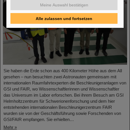
Meine Auswahl bestätigen
Alle zulassen und fortsetzen
Sie haben die Erde schon aus 400 Kilometer Höhe aus dem All
gesehen – nun besuchten zwei Astronauten gemeinsam mit
internationalen Raumfahrtexperten die Beschleunigeranlagen von
GSI und FAIR, wo Wissenschaftlerinnen und Wissenschaftler
das Universum im Labor erforschen. Bei ihrem Besuch am GSI
Helmholtzzentrum für Schwerionenforschung und dem hier
entstehenden internationalen Beschleunigerzentrum FAIR
wurden sie von der Geschäftsführung sowie Forschenden von
GSI/FAIR empfangen. Sie erhielten…
Mehr »