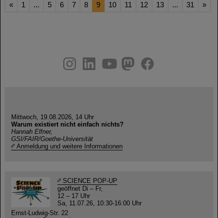
«
1
...
5
6
7
8
9
10
11
12
13
...
31
»
instagram
linkedin
youtube
helmholtz.social
facebook
Mittwoch, 19.08.2026, 14 Uhr
Warum existiert nicht einfach nichts?
Hannah Elfner,
GSI/FAIR/Goethe-Universität
Anmeldung und weitere Informationen
SCIENCE POP-UP
geöffnet Di – Fr,
12 – 17 Uhr
Sa, 11.07.26, 10:30-16:00 Uhr
Ernst-Ludwig-Str. 22