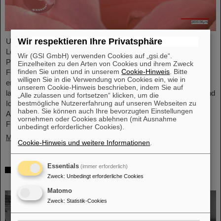
Wir respektieren Ihre Privatsphäre
Unter Führung von Professorin María Eugenia Toimil-Molares,
Leiterin der Abteilung Materialforschung von GSI/FAIR und
Wir (GSI GmbH) verwenden Cookies auf „gsi.de“.
Professorin an der Technischen Universität Darmstadt, hat ein
Einzelheiten zu den Arten von Cookies und ihrem Zweck
finden Sie unten und in unserem
Cookie-Hinweis
. Bitte
Forschungsteam neuartige Oberflächen aus Goldnanodrähten
willigen Sie in die Verwendung von Cookies ein, wie in
entwickelt, deren Benetzungsverhalten sich gezielt steuern
unserem Cookie-Hinweis beschrieben, indem Sie auf
lassen. Diese Materialien, hergestellt durch Elektrodeposition und
„Alle zulassen und fortsetzen“ klicken, um die
bestmögliche Nutzererfahrung auf unseren Webseiten zu
Ionenspur-Nanotechnologie, eröffnen neue Perspektiven für
haben. Sie können auch Ihre bevorzugten Einstellungen
Anwendungen in mikrofluidischen Geräten, im
vornehmen oder Cookies ablehnen (mit Ausnahme
Flüssigkeitstransport und in der…
unbedingt erforderlicher Cookies).
Mehr »
Cookie-Hinweis und weitere Informationen
.
Essentials
(immer erforderlich)
Von der Raumstation ins Forschungslabor:
Zweck
:
Unbedingt erforderliche Cookies
Astronauten zu Gast bei GSI und FAIR
Matomo
Zweck
:
Statistik-Cookies