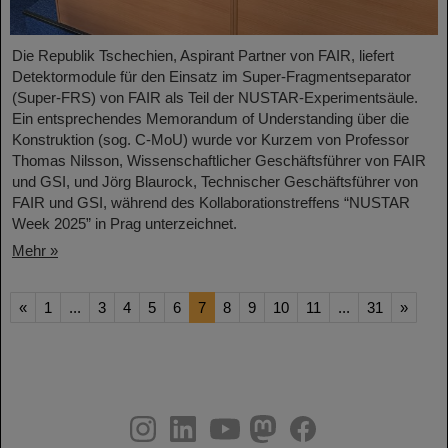
Die Republik Tschechien, Aspirant Partner von FAIR, liefert
Detektormodule für den Einsatz im Super-Fragmentseparator
(Super-FRS) von FAIR als Teil der NUSTAR-Experimentsäule.
Ein entsprechendes Memorandum of Understanding über die
Konstruktion (sog. C-MoU) wurde vor Kurzem von Professor
Thomas Nilsson, Wissenschaftlicher Geschäftsführer von FAIR
und GSI, und Jörg Blaurock, Technischer Geschäftsführer von
FAIR und GSI, während des Kollaborationstreffens “NUSTAR
Week 2025” in Prag unterzeichnet.
Mehr »
«
1
...
3
4
5
6
7
8
9
10
11
...
31
»
instagram
linkedin
youtube
helmholtz.social
facebook