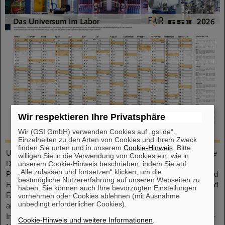
Wir respektieren Ihre Privatsphäre
Wir (GSI GmbH) verwenden Cookies auf „gsi.de“.
Einzelheiten zu den Arten von Cookies und ihrem Zweck
finden Sie unten und in unserem
Cookie-Hinweis
. Bitte
Unser großformatiger DIN-A2-Kalender bietet eine übersichtliche
willigen Sie in die Verwendung von Cookies ein, wie in
Darstellung aller Feiertage und Schulferien sowie ausreichend
unserem Cookie-Hinweis beschrieben, indem Sie auf
„Alle zulassen und fortsetzen“ klicken, um die
Platz für persönliche Notizen. Mit attraktiven Bildern von GSI und
bestmögliche Nutzererfahrung auf unseren Webseiten zu
FAIR ist er ein praktischer Begleiter durchs ganze Jahr. GSI- und
haben. Sie können auch Ihre bevorzugten Einstellungen
FAIR-Mitarbeitende können den Kalender direkt im Foyer oder
vornehmen oder Cookies ablehnen (mit Ausnahme
unbedingt erforderlicher Cookies).
am Empfang in der Borsigstraße abholen. Externe
Interessent*innen erhalten ihn per Post: Bitte senden Sie eine E-
Cookie-Hinweis und weitere Informationen
.