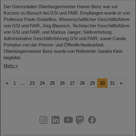
Der Darmstädter Oberbürgermeister Hanno Benz war vor
Kurzem zu Besuch bei GSI und FAIR. Empfangen wurde er von
Professor Paolo Giubellino, Wissenschaftlicher Geschäftsführer
von GSI und FAIR, Jörg Blaurock, Technischer Geschäftsführer
von GSI und FAIR, und Markus Jaeger, Stellvertretung
Administrative Geschäftsführung GSI und FAIR, sowie Carola
Pomplun von der Presse- und Öffentlichkeitsarbeit.
Oberbürgermeister Benz wurde von Referentin Sandra Klein
begleitet.
Mehr »
«
1
...
23
24
25
26
27
28
29
30
31
»
instagram
linkedin
youtube
helmholtz.social
facebook