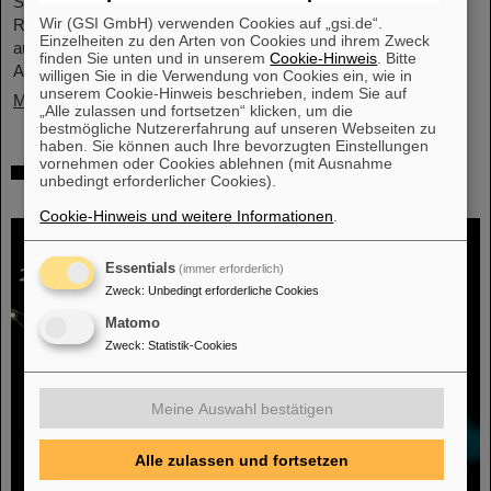
Strahlenforschung (International Association of Radiation
Wir (GSI GmbH) verwenden Cookies auf „gsi.de“.
Research, IARR) mit dem renommierten Henry-Kaplan-Preis
Einzelheiten zu den Arten von Cookies und ihrem Zweck
ausgezeichnet worden. Der Preis gilt als die höchste
finden Sie unten und in unserem
Cookie-Hinweis
. Bitte
Auszeichnung der Strahlenforschung...
willigen Sie in die Verwendung von Cookies ein, wie in
unserem Cookie-Hinweis beschrieben, indem Sie auf
Mehr »
„Alle zulassen und fortsetzen“ klicken, um die
bestmögliche Nutzererfahrung auf unseren Webseiten zu
haben. Sie können auch Ihre bevorzugten Einstellungen
vornehmen oder Cookies ablehnen (mit Ausnahme
Hoffnung auf Entwicklung einer
unbedingt erforderlicher Cookies).
Atomkernuhr wächst
Cookie-Hinweis und weitere Informationen
.
Essentials
(immer erforderlich)
Zweck
:
Unbedingt erforderliche Cookies
Matomo
Zweck
:
Statistik-Cookies
Meine Auswahl bestätigen
Alle zulassen und fortsetzen