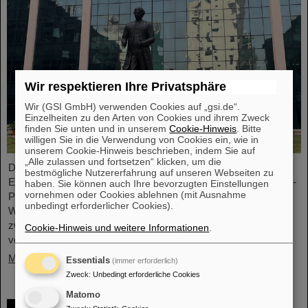
Wir respektieren Ihre Privatsphäre
Wir (GSI GmbH) verwenden Cookies auf „gsi.de“.
Einzelheiten zu den Arten von Cookies und ihrem Zweck
finden Sie unten und in unserem
Cookie-Hinweis
. Bitte
willigen Sie in die Verwendung von Cookies ein, wie in
unserem Cookie-Hinweis beschrieben, indem Sie auf
„Alle zulassen und fortsetzen“ klicken, um die
Die Geschäftsführung von GSI und FAIR sowie
bestmögliche Nutzererfahrung auf unseren Webseiten zu
Expertendelegationen haben vor kurzem bei Besuchen im FAIR-
haben. Sie können auch Ihre bevorzugten Einstellungen
vornehmen oder Cookies ablehnen (mit Ausnahme
Partnerland wichtige Gespräche geführt, um entscheidende
unbedingt erforderlicher Cookies).
Weichenstellungen für die weitere nachhaltige Zusammenarbeit
zwischen GSI/FAIR und Indien im Rahmen des FAIR-Projekts
Cookie-Hinweis und weitere Informationen
.
vorzunehmen.
Mehr »
Essentials
(immer erforderlich)
Zweck
:
Unbedingt erforderliche Cookies
Matomo
GSI-Forscherin Almudena Arcones zu Max-