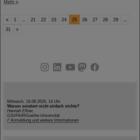
Mehr »
«
1
...
21
22
23
24
25
26
27
28
29
...
31
»
instagram
linkedin
youtube
helmholtz.social
facebook
Mittwoch, 19.08.2026, 14 Uhr
Warum existiert nicht einfach nichts?
Hannah Elfner,
GSI/FAIR/Goethe-Universität
Anmeldung und weitere Informationen