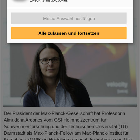
Zweck
:
Statistik-Cookies
Planck-Fellow am Max-Planck-Institut für
Kernphysik in Heidelberg ernannt
Meine Auswahl bestätigen
Alle zulassen und fortsetzen
Der Präsident der Max-Planck-Gesellschaft hat Professorin
Almudena Arcones vom GSI Helmholzzentrum für
Schwerionenforschung und der Technischen Universität (TU)
Darmstadt als Max-Planck-Fellow am Max-Planck-Institut für
Kernphysik (MPIK) in Heidelberg ernannt. Im Rahmen des Max-