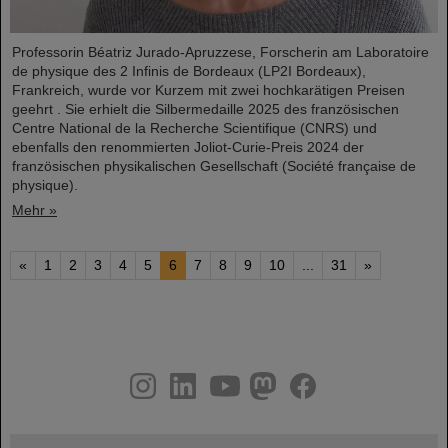
Professorin Béatriz Jurado-Apruzzese, Forscherin am Laboratoire
de physique des 2 Infinis de Bordeaux (LP2I Bordeaux),
Frankreich, wurde vor Kurzem mit zwei hochkarätigen Preisen
geehrt . Sie erhielt die Silbermedaille 2025 des französischen
Centre National de la Recherche Scientifique (CNRS) und
ebenfalls den renommierten Joliot-Curie-Preis 2024 der
französischen physikalischen Gesellschaft (Société française de
physique).
Mehr »
«
1
2
3
4
5
6
7
8
9
10
...
31
»
instagram
linkedin
youtube
helmholtz.social
facebook