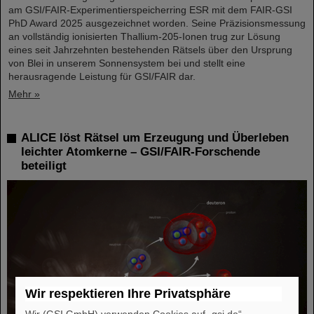
am GSI/FAIR-Experimentierspeicherring ESR mit dem FAIR-GSI
PhD Award 2025 ausgezeichnet worden. Seine Präzisionsmessung
an vollständig ionisierten Thallium-205-Ionen trug zur Lösung
eines seit Jahrzehnten bestehenden Rätsels über den Ursprung
von Blei in unserem Sonnensystem bei und stellt eine
herausragende Leistung für GSI/FAIR dar.
Mehr »
ALICE löst Rätsel um Erzeugung und Überleben
leichter Atomkerne – GSI/FAIR-Forschende
beteiligt
Wir respektieren Ihre Privatsphäre
Wir (GSI GmbH) verwenden Cookies auf „gsi.de“.