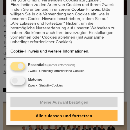
Einzelheiten zu den Arten von Cookies und ihrem Zweck
finden Sie unten und in unserem
Cookie-Hinweis
. Bitte
willigen Sie in die Verwendung von Cookies ein, wie in
unserem Cookie-Hinweis beschrieben, indem Sie auf
Teilchenkollisionen am Large Hadron Collider (LHC) des
„Alle zulassen und fortsetzen“ klicken, um die
europäischen Forschungszentrums CERN erzeugen winzige
bestmögliche Nutzererfahrung auf unseren Webseiten zu
Feuerbälle, die 100.000-mal heißer sind als das Zentrum der
haben. Sie können auch Ihre bevorzugten Einstellungen
Sonne. Diese Feuerbälle zerfallen in neue, teils recht exotische
vornehmen oder Cookies ablehnen (mit Ausnahme
unbedingt erforderlicher Cookies).
Teilchen – darunter leichte Atomkerne und ihre Antimaterie-
Gegenstücke. Paradoxerweise können sie in der heißen und
Cookie-Hinweis und weitere Informationen
.
dichten Umgebung entstehen und ihr sogar unversehrt
entkommen, obwohl die Bindungen, die ihre Bestandteile
zusammenhalten, äußerst ...
Essentials
(immer erforderlich)
Zweck
:
Unbedingt erforderliche Cookies
Mehr »
Matomo
Zweck
:
Statistik-Cookies
Auf dem Weg zur Inbetriebnahme von FAIR:
Council beschließt die nächsten Schritte
Meine Auswahl bestätigen
Alle zulassen und fortsetzen