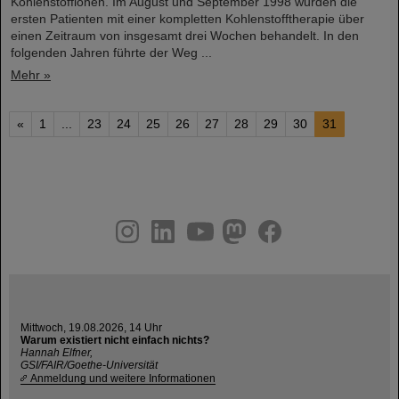
Kohlenstoffionen. Im August und September 1998 wurden die
ersten Patienten mit einer kompletten Kohlenstofftherapie über
einen Zeitraum von insgesamt drei Wochen behandelt. In den
folgenden Jahren führte der Weg ...
Mehr »
«
1
...
23
24
25
26
27
28
29
30
31
instagram
linkedin
youtube
helmholtz.social
facebook
Mittwoch, 19.08.2026, 14 Uhr
Warum existiert nicht einfach nichts?
Hannah Elfner,
GSI/FAIR/Goethe-Universität
Anmeldung und weitere Informationen