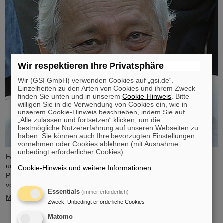
Wir respektieren Ihre Privatsphäre
Wir (GSI GmbH) verwenden Cookies auf „gsi.de“.
Einzelheiten zu den Arten von Cookies und ihrem Zweck
finden Sie unten und in unserem
Cookie-Hinweis
. Bitte
willigen Sie in die Verwendung von Cookies ein, wie in
unserem Cookie-Hinweis beschrieben, indem Sie auf
„Alle zulassen und fortsetzen“ klicken, um die
bestmögliche Nutzererfahrung auf unseren Webseiten zu
haben. Sie können auch Ihre bevorzugten Einstellungen
vornehmen oder Cookies ablehnen (mit Ausnahme
unbedingt erforderlicher Cookies).
FAIR und GSI trauern um einen herausragenden Wissenschaftler
und einen der Wegbereiter für das FAIR-Projekt. Der indische
Cookie-Hinweis und weitere Informationen
.
Physiker Bikash Sinha ist am 11. August im Alter von 78 Jahren
von uns gegangen.
Essentials
(immer erforderlich)
Mehr »
Zweck
:
Unbedingt erforderliche Cookies
Matomo