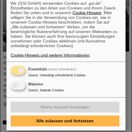
Wir (GSI GmbH) verwenden Cookies auf „gsi.de“.
Einzelheiten zu den Arten von Cookies und ihrem Zweck
finden Sie unten und in unserem
Cookie-Hinweis
. Bitte
willigen Sie in die Verwendung von Cookies ein, wie in
unserem Cookie-Hinweis beschrieben, indem Sie auf
„Alle zulassen und fortsetzen“ klicken, um die
bestmögliche Nutzererfahrung auf unseren Webseiten zu
haben. Sie können auch Ihre bevorzugten Einstellungen
vornehmen oder Cookies ablehnen (mit Ausnahme
unbedingt erforderlicher Cookies).
Cookie-Hinweis und weitere Informationen
.
Im Rahmen der BVSR-Konferenz 2026 begrüßte GSI/FAIR vor
Kurzem 200 Studierende aus dem Bereich Raumfahrt und
Ingenieurwissenschaften auf dem Campus in Darmstadt. Der
Essentials
(immer erforderlich)
Bundesverband studentischer Raumfahrt e. V. (BVSR)
Zweck
:
Unbedingt erforderliche Cookies
repräsentiert auf nationalem Level Studierendengruppen, die sich
Matomo
an Weltraumprojekten beteiligen. Der Besuch bot spannende
Zweck
:
Statistik-Cookies
Einblicke in aktuelle Forschung und unterstrich die Bedeutung der
Nachwuchsförderung bei GSI/FAIR.
Mehr »
Meine Auswahl bestätigen
Alle zulassen und fortsetzen
Sensoren für die Energiewende – made in
Rüsselsheim: Forschende der HSRM entwickeln