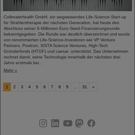
CollimateHealth GmbH, ein wegweisendes Life-Science-Start-up
für Strahlentherapie der nächsten Generation, hat heute den
Abschluss seiner 6-Millionen-Euro-Seed-Finanzierungsrunde
bekanntgegeben. Die Runde war deutlich überzeichnet und wurde
von renommierten Life-Science-Investoren wie VP Venture
Partners, Positron, XISTA Science Ventures, High-Tech
Gründerfonds (HTGF) und caesar. unterstützt. Das Unternehmen
rechnet damit, seine Technologie innerhalb der nächsten drei
Jahre erstmals bei…
Mehr »
1
2
3
4
5
6
7
8
9
...
31
»
instagram
linkedin
youtube
helmholtz.social
facebook