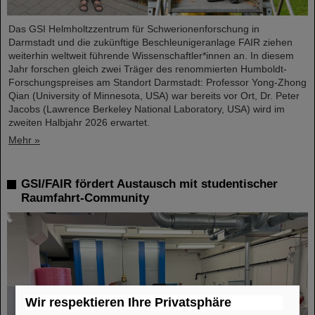
Das GSI Helmholtzzentrum für Schwerionenforschung in
Darmstadt und die zukünftige Beschleunigeranlage FAIR ziehen
weiterhin weltweit führende Wissenschaftler*innen an. In diesem
Jahr forschen gleich zwei Träger des renommierten Humboldt-
Forschungspreises am Standort Darmstadt: Professor Yong-Zhong
Qian (University of Minnesota, USA) war bereits vor Ort, Dr. Peter
Jacobs (Lawrence Berkeley National Laboratory, USA) wird im
zweiten Halbjahr 2026 erwartet.
Mehr »
GSI/FAIR fördert Austausch mit studentischer
Raumfahrt-Community
Wir respektieren Ihre Privatsphäre