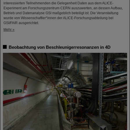
interessierten Teilnehmenden die Gelegenheit Daten aus dem ALICE-
Experiment am Forschungszentrum CERN auszuwerten, an dessen Aufbau,
Betrieb und Datenanalyse GSI maßgeblich beteiligt ist. Die Veranstaltung
wurde von Wissenschaftler*innen der ALICE-Forschungsabteilung bei
GSI/FAIR ausgerichtet.
Mehr »
Beobachtung von Beschleunigerresonanzen in 4D