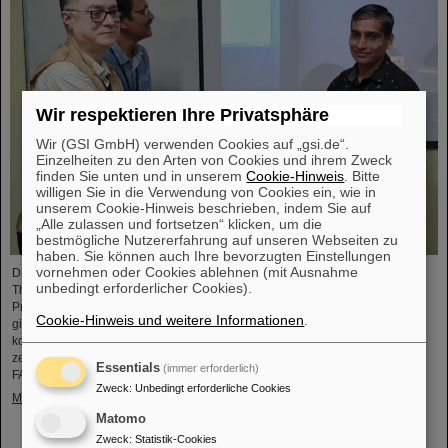
Wir respektieren Ihre Privatsphäre
Wir (GSI GmbH) verwenden Cookies auf „gsi.de“.
Einzelheiten zu den Arten von Cookies und ihrem Zweck
finden Sie unten und in unserem
Cookie-Hinweis
. Bitte
willigen Sie in die Verwendung von Cookies ein, wie in
unserem Cookie-Hinweis beschrieben, indem Sie auf
„Alle zulassen und fortsetzen“ klicken, um die
bestmögliche Nutzererfahrung auf unseren Webseiten zu
haben. Sie können auch Ihre bevorzugten Einstellungen
vornehmen oder Cookies ablehnen (mit Ausnahme
Die CBM-Kollaboration hat zwei Nachwuchsforschende mit dem „CBM Best
unbedingt erforderlicher Cookies).
Thesis Award“ für herausragende Promotionsarbeiten ausgezeichnet. Die
Preise wurden während des CBM-Kollaborationsmeetings verliehen und
Cookie-Hinweis und weitere Informationen
.
gingen an Dr. Vikas Singhal und Dr. Marcel Bajdel. Das CBM-Experiment für
komprimierte Kernmaterie (Compressed Baryonic Matter) ist eine der
zentralen Forschungssäulen des internationalen Beschleunigerzentrums
Essentials
(immer erforderlich)
FAIR, das derzeit bei GSI entsteht.
Zweck
:
Unbedingt erforderliche Cookies
Mehr »
Matomo
Zweck
:
Statistik-Cookies