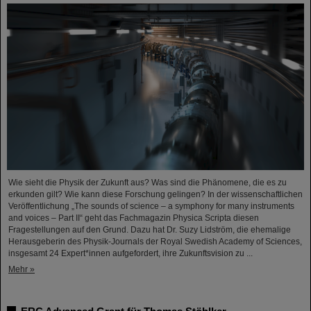
Wie sieht die Physik der Zukunft aus? Was sind die Phänomene, die es zu
erkunden gilt? Wie kann diese Forschung gelingen? In der wissenschaftlichen
Veröffentlichung „The sounds of science – a symphony for many instruments
and voices – Part II“ geht das Fachmagazin Physica Scripta diesen
Fragestellungen auf den Grund. Dazu hat Dr. Suzy Lidström, die ehemalige
Herausgeberin des Physik-Journals der Royal Swedish Academy of Sciences,
insgesamt 24 Expert*innen aufgefordert, ihre Zukunftsvision zu ...
Mehr »