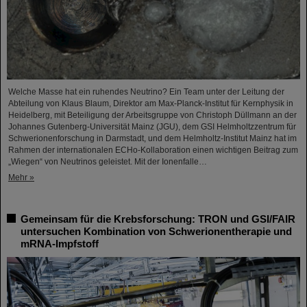
Welche Masse hat ein ruhendes Neutrino? Ein Team unter der Leitung der
Abteilung von Klaus Blaum, Direktor am Max-Planck-Institut für Kernphysik in
Heidelberg, mit Beteiligung der Arbeitsgruppe von Christoph Düllmann an der
Johannes Gutenberg-Universität Mainz (JGU), dem GSI Helmholtzzentrum für
Schwerionenforschung in Darmstadt, und dem Helmholtz-Institut Mainz hat im
Rahmen der internationalen ECHo-Kollaboration einen wichtigen Beitrag zum
„Wiegen“ von Neutrinos geleistet. Mit der Ionenfalle…
Mehr »
Gemeinsam für die Krebsforschung: TRON und GSI/FAIR
untersuchen Kombination von Schwerionentherapie und
mRNA-Impfstoff