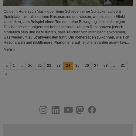
Ob beim Hören von Musik oder beim Schieben einer Schaukel auf dem
Spielplatz – wir alle kennen Resonanzen und wissen, wie sie einen Effekt
verstärken, zum Beispiel einen Ton oder eine Bewegung. In kreisförmigen
Teilchenbeschleunigern mit hoher Intensität können Resonanzen jedoch
hinderlich sein und dazu führen, dass Teilchen von ihrer Bahn abkommen,
was wiederum zu Strahlverlusten führt. Um vorhersagen zu können, wie sich
Resonanzen und nichtlineare Phänomene auf Teilchenstrahlen auswirken,…
Mehr »
«
1
...
20
21
22
23
24
25
26
27
28
...
31
»
instagram
linkedin
youtube
helmholtz.social
facebook