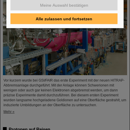
Meine Auswahl bestätigen
Alle zulassen und fortsetzen
Vor kurzem wurde bei GSI/FAIR das erste Experiment mit der neuen HITRAP-
Abbremsanlage durchgeführt. Mit der Anlage können Schwerionen mit
wenigen oder auch gar keinen Elektronen abgebremst werden, um dann
präzise Experimente damit durchzuführen. Bei diesem ersten Experiment
wurden langsame hochgeladene Goldionen auf eine Oberfläche gestrahlt, um
induzierte Umbildungen an der Oberfläche zu untersuchen.
Mehr »
Protonen auf Reisen