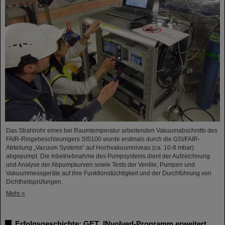
Das Strahlrohr eines bei Raumtemperatur arbeitenden Vakuumabschnitts des
FAIR-Ringebeschleunigers SIS100 wurde erstmals durch die GSI/FAIR-
Abteilung „Vacuum Systems“ auf Hochvakuumniveau (ca. 10-8 mbar)
abgepumpt. Die Inbetriebnahme des Pumpsystems dient der Aufzeichnung
und Analyse der Abpumpkurven sowie Tests der Ventile, Pumpen und
Vakuummessgeräte auf ihre Funktionstüchtigkeit und der Durchführung von
Dichtheitsprüfungen.
Mehr »
Erfolgsgeschichte: GET_INvolved-Programm erweitert