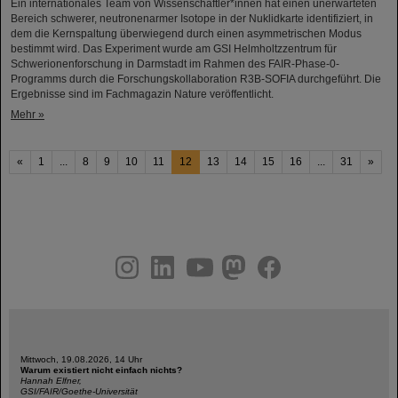
Ein internationales Team von Wissenschaftler*innen hat einen unerwarteten
Bereich schwerer, neutronenarmer Isotope in der Nuklidkarte identifiziert, in
dem die Kernspaltung überwiegend durch einen asymmetrischen Modus
bestimmt wird. Das Experiment wurde am GSI Helmholtzzentrum für
Schwerionenforschung in Darmstadt im Rahmen des FAIR-Phase-0-
Programms durch die Forschungskollaboration R3B-SOFIA durchgeführt. Die
Ergebnisse sind im Fachmagazin Nature veröffentlicht.
Mehr »
«
1
...
8
9
10
11
12
13
14
15
16
...
31
»
instagram
linkedin
youtube
helmholtz.social
facebook
Mittwoch, 19.08.2026, 14 Uhr
Warum existiert nicht einfach nichts?
Hannah Elfner,
GSI/FAIR/Goethe-Universität