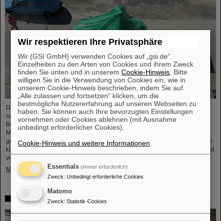
Wir respektieren Ihre Privatsphäre
Wir (GSI GmbH) verwenden Cookies auf „gsi.de“.
Einzelheiten zu den Arten von Cookies und ihrem Zweck
finden Sie unten und in unserem
Cookie-Hinweis
. Bitte
willigen Sie in die Verwendung von Cookies ein, wie in
unserem Cookie-Hinweis beschrieben, indem Sie auf
„Alle zulassen und fortsetzen“ klicken, um die
bestmögliche Nutzererfahrung auf unseren Webseiten zu
Die erste Komponente des FAIR-Superfragmentseparators Super-FRS, ein
haben. Sie können auch Ihre bevorzugten Einstellungen
supraleitender Multiplett-Magnet, ist auf das FAIR-Baufeld gebracht worden.
vornehmen oder Cookies ablehnen (mit Ausnahme
Bei einem Multiplett handelt es sich um eine Kombination verschiedener
unbedingt erforderlicher Cookies).
Magnettypen (Quadrupol, Sextupol, Oktupol und Steuerdipol), die in einem
gemeinsamen flüssigen Heliumbehälter und Kryostat untergebracht sind. Der
Cookie-Hinweis und weitere Informationen
.
kürzliche Transport der rund fünf Meter langen, zweieinhalb Meter breiten und
vier Meter hohen Komponente mit einem Gewicht von 48 Tonnen…
Essentials
(immer erforderlich)
Mehr »
Zweck
:
Unbedingt erforderliche Cookies
Matomo
Erstes Experiment mit der HITRAP-Abbremsanlage
Zweck
:
Statistik-Cookies