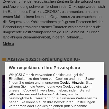
Zwei der führenden europäischen Zentren für die Erforschung
und Anwendung schwerer Teilchen in der Onkologie werden sich
im Rahmen des Projekts „CROSS“ zusammentun, um zum
ersten Mal in einem lebenden Organismus zu untersuchen, ob
die Sequenz von Kohlenstoffionen gefolgt von Photonen bei der
Behandlung strahlenresistenter Tumoren wirksamer ist als die
umgekehrte Bestrahlungsreihenfolge. Die Studie ist Teil einer
langjährigen Zusammenarbeit, in deren Rahmen....
Mehr »
AISTAR 2023: Förderung von KI-
Fortschritten durch Zusammenarbeit und
Wir respektieren Ihre Privatsphäre
Innovation
Wir (GSI GmbH) verwenden Cookies auf „gsi.de“.
Einzelheiten zu den Arten von Cookies und ihrem Zweck
finden Sie unten und in unserem
Cookie-Hinweis
. Bitte
willigen Sie in die Verwendung von Cookies ein, wie in
unserem Cookie-Hinweis beschrieben, indem Sie auf
„Alle zulassen und fortsetzen“ klicken, um die
bestmögliche Nutzererfahrung auf unseren Webseiten zu
haben. Sie können auch Ihre bevorzugten Einstellungen
vornehmen oder Cookies ablehnen (mit Ausnahme