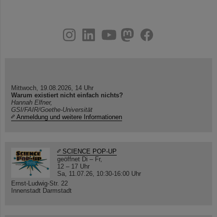
instagram
linkedin
youtube
helmholtz.social
facebook
Mittwoch, 19.08.2026, 14 Uhr
Warum existiert nicht einfach nichts?
Hannah Elfner,
GSI/FAIR/Goethe-Universität
Anmeldung und weitere Informationen
SCIENCE POP-UP
geöffnet Di – Fr,
12 – 17 Uhr
Sa, 11.07.26, 10:30-16:00 Uhr
Ernst-Ludwig-Str. 22
Innenstadt Darmstadt