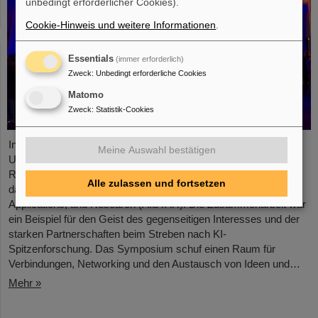
unbedingt erforderlicher Cookies).
Cookie-Hinweis und weitere Informationen
.
Essentials
(immer erforderlich)
Zweck
:
Unbedingt erforderliche Cookies
Matomo
Zweck
:
Statistik-Cookies
In Zusammenarbeit mit GSI/FAIR und der Technischen
Meine Auswahl bestätigen
Universität Darmstadt veranstaltete das Europäische
Raumfahrtkontrollzentrum (ESOC) kürzlich zum zweiten Mal
Alle zulassen und fortsetzen
das Artificial Intelligence Symposium on Technology,
Applications, and Research (AISTAR). Die Zusammenarbeit war
ein Beispiel für den Geist des gegenseitigen Interesses und der
starken Partnerschaften beim Streben nach KI-
Spitzenforschung. Das Symposium schuf einen Raum für
Verbindungen, Networking und den Austausch von Ideen und…
Mehr »