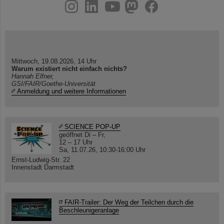
instagram
linkedin
youtube
helmholtz.social
facebook
Mittwoch, 19.08.2026, 14 Uhr
Warum existiert nicht einfach nichts?
Hannah Elfner,
GSI/FAIR/Goethe-Universität
Anmeldung und weitere Informationen
SCIENCE POP-UP
geöffnet Di – Fr,
12 – 17 Uhr
Sa, 11.07.26, 10:30-16:00 Uhr
Ernst-Ludwig-Str. 22
Innenstadt Darmstadt
FAIR-Trailer: Der Weg der Teilchen durch die
Beschleunigeranlage