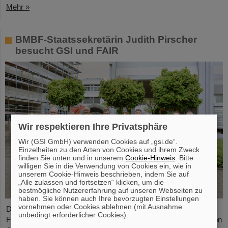
Mehr »
BMBF-Staatssekretärin Judith Pirscher
besucht GSI und FAIR
Wir respektieren Ihre Privatsphäre
Wir (GSI GmbH) verwenden Cookies auf „gsi.de“.
Einzelheiten zu den Arten von Cookies und ihrem Zweck
finden Sie unten und in unserem
Cookie-Hinweis
. Bitte
willigen Sie in die Verwendung von Cookies ein, wie in
unserem Cookie-Hinweis beschrieben, indem Sie auf
„Alle zulassen und fortsetzen“ klicken, um die
bestmögliche Nutzererfahrung auf unseren Webseiten zu
haben. Sie können auch Ihre bevorzugten Einstellungen
vornehmen oder Cookies ablehnen (mit Ausnahme
Der Fortschritt des FAIR-Projekts und die aktuellen
unbedingt erforderlicher Cookies).
Forschungsaktivitäten standen im Mittelpunkt eines Besuchs von