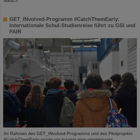
GET_INvolved-Programm #CatchThemEarly:
Internationale Schul-Studienreise führt zu GSI und
FAIR
Im Rahmen des GET_INvolved-Programms und des Pilotprojekts
#CatchThemEarly wurde vor kurzem eine gemeinsame