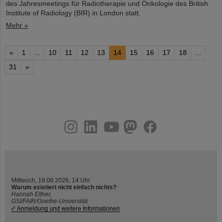
des Jahresmeetings für Radiotherapie und Onkologie des British
Institute of Radiology (BIR) in London statt.
Mehr »
«
1
...
10
11
12
13
14
15
16
17
18
...
31
»
instagram
linkedin
youtube
helmholtz.social
facebook
Mittwoch, 19.08.2026, 14 Uhr
Warum existiert nicht einfach nichts?
Hannah Elfner,
GSI/FAIR/Goethe-Universität
Anmeldung und weitere Informationen