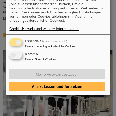
an dem Treffen teil und unterzeichnete gemeinsam mit zahlreichen
„Alle zulassen und fortsetzen“ klicken, um die
Vertreter*innen aus Politk, Wirtschaft und Wissenschaft ein
bestmögliche Nutzererfahrung auf unseren Webseiten zu
Memorandum of Understanding (MoU) zur Kernfusion.
haben. Sie können auch Ihre bevorzugten Einstellungen
vornehmen oder Cookies ablehnen (mit Ausnahme
Mehr »
unbedingt erforderlicher Cookies).
Cookie-Hinweis und weitere Informationen
.
Schaufenster in die Spitzenforschung: SCIENCE
POP-UP von GSI/FAIR bringt Wissenschaft in die
Essentials
(immer erforderlich)
City
Zweck
:
Unbedingt erforderliche Cookies
Matomo
Zweck
:
Statistik-Cookies
Meine Auswahl bestätigen
Alle zulassen und fortsetzen