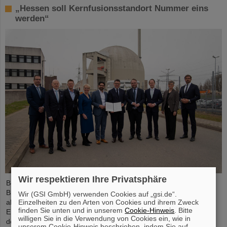
„Hessen soll Kernfusionsstandort Nummer eins
werden“
Wir respektieren Ihre Privatsphäre
Bei einem Spitzentreffen am ehemaligen Kernkraftwerkstandort
Biblis hat Ministerpräsident Boris Rhein laserbasierte Kernfusion
Wir (GSI GmbH) verwenden Cookies auf „gsi.de“.
Einzelheiten zu den Arten von Cookies und ihrem Zweck
als Schlüsseltechnologie für eine saubere und wirtschaftliche
finden Sie unten und in unserem
Cookie-Hinweis
. Bitte
Energieversorgung bezeichnet. Auch Professor Thomas Nilsson,
willigen Sie in die Verwendung von Cookies ein, wie in
der Wissenschaftliche Geschäftsführer von GSI und FAIR, nahm
unserem Cookie-Hinweis beschrieben, indem Sie auf